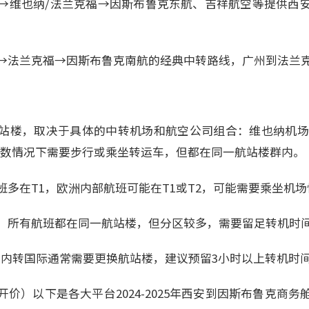
→维也纳/法兰克福→因斯布鲁克东航、吉祥航空等提供西
→法兰克福→因斯布鲁克南航的经典中转路线，广州到法兰
站楼，取决于具体的中转机场和航空公司组合：维也纳机场
，多数情况下需要步行或乘坐转运车，但都在同一航站楼群内。
多在T1，欧洲内部航班可能在T1或T2，可能需要乘坐机场快线
：所有航班都在同一航站楼，但分区较多，需要留足转机时
国内转国际通常需要更换航站楼，建议预留3小时以上转机时
价）以下是各大平台2024-2025年西安到因斯布鲁克商