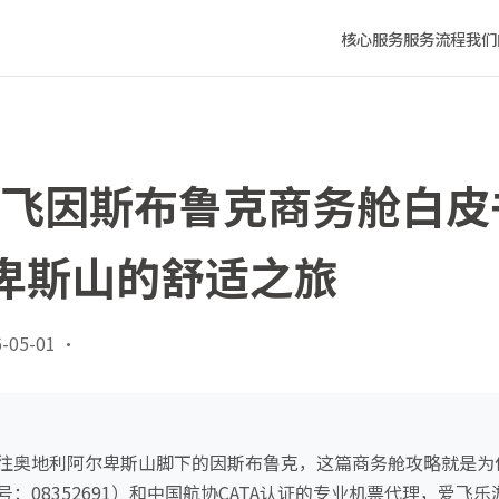
都到阿尔卑斯山的舒适之旅
核心服务
服务流程
我们
西安飞因斯布鲁克商务舱白
卑斯山的舒适之旅
-05-01
·
往奥地利阿尔卑斯山脚下的因斯布鲁克，这篇商务舱攻略就是为
TA号：08352691）和中国航协CATA认证的专业机票代理，爱