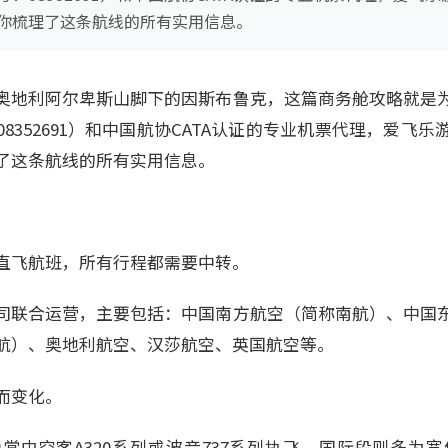
你梳理了这条航线的所有实用信息。
奥地利阿尔卑斯山脚下的因斯布鲁克，这篇商务舱攻略就是
号：08352691）和中国航协CATA认证的专业机票代理，爱
了这条航线的所有实用信息。
直飞航班，所有行程都需要中转。
司联合运营，主要包括：中国南方航空（简称南航）、中国
航）、奥地利航空、汉莎航空、英国航空等。
而变化。
由空客A320系列或波音737系列执飞，国际段则多为宽体