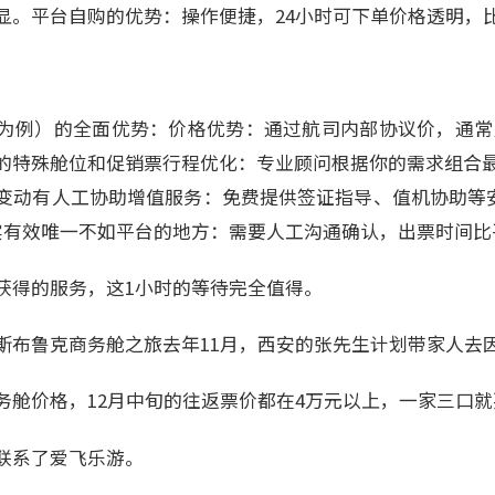
显。平台自购的优势：操作便捷，24小时可下单价格透明，
为例）的全面优势：价格优势：通过航司内部协议价，通常比平
的特殊舱位和促销票行程优化：专业顾问根据你的需求组合最
动有人工协助增值服务：免费提供签证指导、值机协助等安全保
真实有效唯一不如平台的地方：需要人工沟通确认，出票时间比
获得的服务，这1小时的等待完全值得。
斯布鲁克商务舱之旅去年11月，西安的张先生计划带家人去
务舱价格，12月中旬的往返票价都在4万元以上，一家三口就
联系了爱飞乐游。