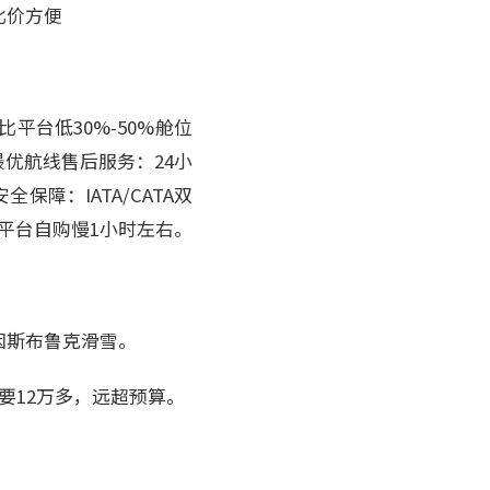
比价方便
台低30%-50%舱位
优航线售后服务：24小
障：IATA/CATA双
平台自购慢1小时左右。
因斯布鲁克滑雪。
要12万多，远超预算。