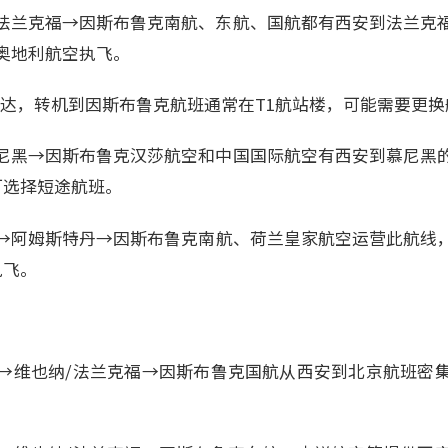
法兰克福→因斯布鲁克南航、东航、国航都有西安到法兰克
奥地利航空执飞。
2到达，转机到因斯布鲁克航班通常在T1航站楼，可能需要更
尼黑→因斯布鲁克汉莎航空和中国国际航空有西安到慕尼黑
可选择短途航班。
→阿姆斯特丹→因斯布鲁克南航、荷兰皇家航空运营此航线
执飞。
→维也纳/法兰克福→因斯布鲁克国航从西安到北京航班密