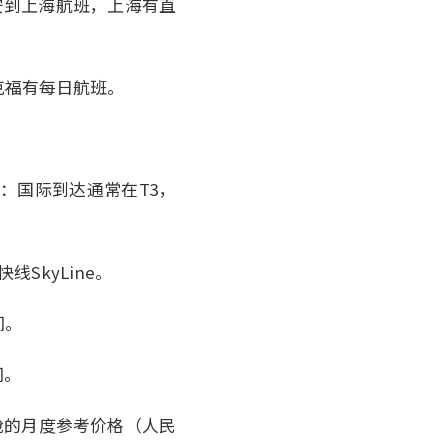
安到上海航班，上海有直
克福有每日航班。
：国际到达通常在T3，
SkyLine。
间。
间。
务舱的月度参考价格（人民