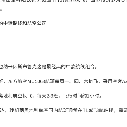
等。
的中转路线和航空公司。
也纳→因斯布鲁克这是最经典的中欧航线组合。
，东方航空MU5063航班每周一、四、六执飞，采用空客A3
地利航空执飞，每天2-3班，飞行时间约1小时。
到达，转机到奥地利航空国内航班通常在T1或T3航站楼，需