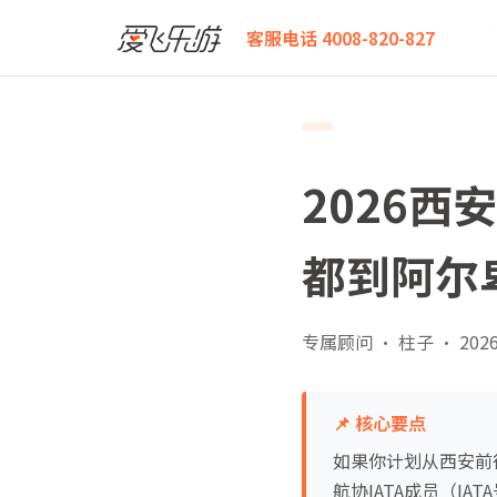
爱飞乐游
2026西安飞因斯布鲁克商务舱白皮书：从古
客服电话 4008-820-827
2026
都到阿尔
专属顾问 · 柱子
·
2026
📌 核心要点
如果你计划从西安前
航协IATA成员（IA