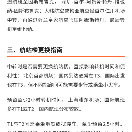
途航班至因斯布鲁克。 深圳-首尔-阿姆斯特丹-维也
纳-因斯布鲁克：大韩航空或韩亚航空经首尔仁川机场
中转，再通过荷兰皇家航空飞往阿姆斯特丹，最后转
机至维也纳。
三、航站楼更换指南
中转时是否需要更换航站楼，直接影响转机时间和便
利性： 北京首都机场：国内到达通常在T3，国际出发
也在T3，但不同指廊间可能需要步行或乘坐小火车。
预留至少2小时转机时间。 上海浦东机场：国际航班
多在T1或T2，国内航班分布较散。
T1与T2间需乘坐地铁或摆渡车，至少预留2.5小时。