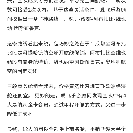
天；团队成员可分批出发，不必完全同航班；中转次
数可接受2次以内。 基于这些灵活条件，爱飞乐游顾
问挖掘出一条“神路线”：深圳-成都-阿布扎比-维也
纳-因斯布鲁克。
这条路线看起来绕，但巧妙之处在于：成都至阿布扎
比段是阿提哈德航空新开航线促销，阿布扎比至维也
纳段有商务舱特价，维也纳至因斯布鲁克是奥地利航
空的固定支线。
三段商务舱组合起来，价格竟然比深圳直飞欧洲经济
舱还便宜。 更妙的是，爱飞乐游顾问发现团队中有4
人是航司金卡会员，通过里程升舱的方式，又进一步
降低了成本。
最终，12人的团队全部坐上商务舱，平躺飞越大半个