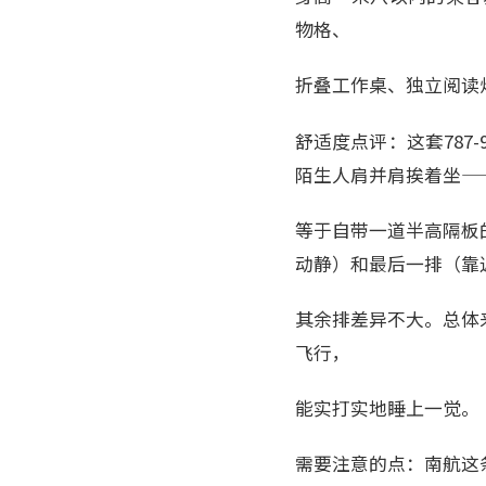
物格、
折叠工作桌、独立阅读
舒适度点评：这套787
陌生人肩并肩挨着坐—
等于自带一道半高隔板
动静）和最后一排（靠
其余排差异不大。总体来
飞行，
能实打实地睡上一觉。
需要注意的点：南航这