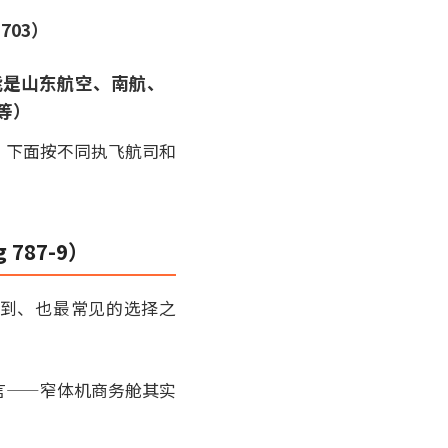
03）
能是山东航空、南航、
9等）
。下面按不同执飞航司和
787-9）
买到、也最常见的选择之
可言——窄体机商务舱其实