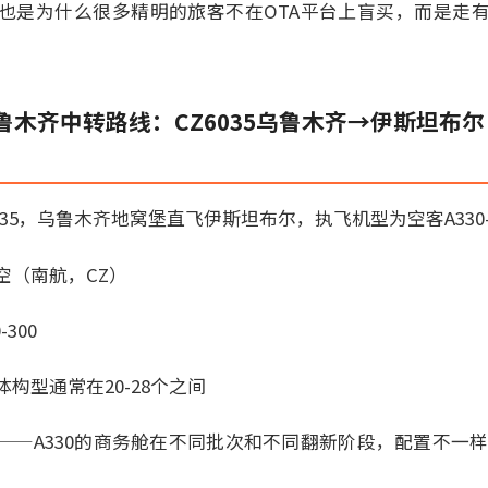
也是为什么很多精明的旅客不在OTA平台上盲买，而是走
齐中转路线：CZ6035乌鲁木齐→伊斯坦布尔（Air
035，乌鲁木齐地窝堡直飞伊斯坦布尔，执飞机型为空客A330-
空（南航，CZ）
-300
构型通常在20-28个之间
—A330的商务舱在不同批次和不同翻新阶段，配置不一样。