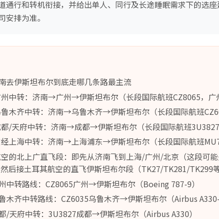
道通行和转机衔接，并给出单人、同行及长途睡眠需求下的选座
司安排为准。
南去伊斯坦布尔到底走哪几条路最主流
经广州中转：济南→广州→伊斯坦布尔（长段国际航班CZ8065，
经乌鲁木齐中转：济南→乌鲁木齐→伊斯坦布尔（长段国际航班CZ60
经成都/天府中转：济南→成都→伊斯坦布尔（长段国际航班3U382
航空经上海中转：济南→上海浦东→伊斯坦布尔（长段国际航班MU7
其航空的北上广直飞段：即先从济南飞到上海/广州/北京（这段可
后接土耳其航空的直飞伊斯坦布尔段（TK27/TK281/TK299
转路线：CZ8065广州→伊斯坦布尔（Boeing 787-9）
齐中转路线：CZ6035乌鲁木齐→伊斯坦布尔（Airbus A330-
天府中转：3U3827成都→伊斯坦布尔（Airbus A330）