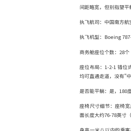
间距略宽，但别指望平
执飞航司：中国南方航
执飞机型：Boeing 7
商务舱座位个数：28个
座位布局：1-2-1 错位
均可直通走道，没有"
是否能平躺：是，180
座椅尺寸细节：座椅宽度
面长度大约76-78英寸（
身高一米八以内的乘客基