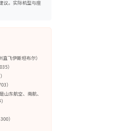
建议。实际机型与座
广州直飞伊斯坦布尔）
35）
7）
03）
能是山东航空、南航、
等）
300）