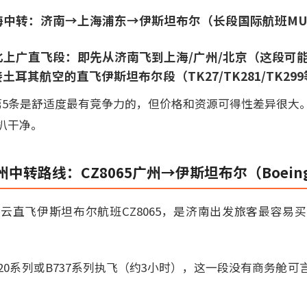
上海中转：济南→上海浦东→伊斯坦布尔（长段国际航班MU7
的北上广直飞段：即先从济南飞到上海/广州/北京（这段可
耳其航空的直飞伊斯坦布尔段（TK27/TK281/TK29
第5条是舒适度最有竞争力的，但价格和资源可得性差异很大
扒干净。
转路线：CZ8065广州→伊斯坦布尔（Boeing 
云直飞伊斯坦布尔航班CZ8065，是济南出发旅客最容易
20系列或B737系列执飞（约3小时），这一段没有商务舱