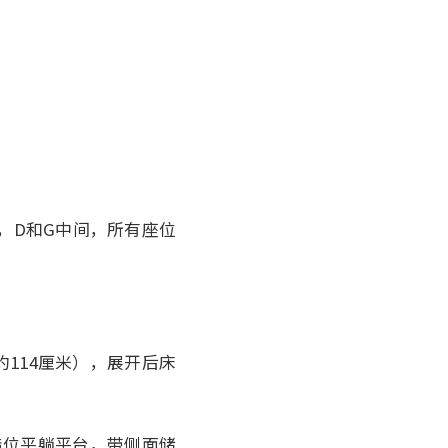
K靠窗，D和G中间，所有座位
约114厘米），展开后床
的错位平躺平台，带侧面储