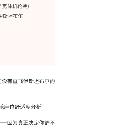
 / 宽体机轮换）
伊斯坦布尔
前没有直飞伊斯坦布尔的
舱座位舒适度分析"
——因为真正决定你舒不