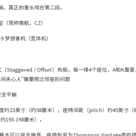
躺。真正的重头戏在第二段。
空（简称南航，CZ）
87-9 梦想客机（宽体机）
式（Staggered / Offset）布局，每一排4个座位，A和
中间夹心人"需要爬过邻座的问题
度全平躺
约23英寸（约58厘米），座椅间距（pitch）约45英寸（
约193-198厘米），
本可以完全伸直。座椅型号为Thompson Vantage类