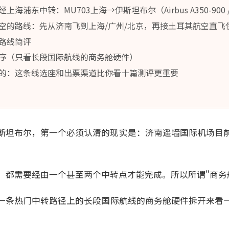
海浦东中转：MU703上海→伊斯坦布尔（Airbus A350-900
空的路线：先从济南飞到上海/广州/北京，再接土耳其航空直飞
路线简评
序（只看长段国际航线的商务舱硬件）
的：这条线选座和出票渠道比你看十篇测评更重要
斯坦布尔，第一个必须认清的现实是：济南遥墙国际机场目
，都需要经由一个甚至两个中转点才能完成。所以所谓"商务
一条热门中转路径上的长段国际航线的商务舱硬件拆开来看