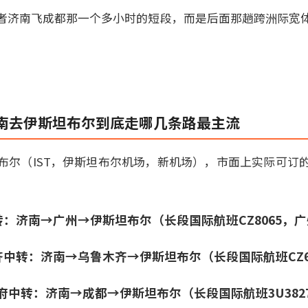
者济南飞成都那一个多小时的短段，而是后面那趟跨洲际宽
南去伊斯坦布尔到底走哪几条路最主流
布尔（IST，伊斯坦布尔机场，新机场），市面上实际可订
中转：济南→广州→伊斯坦布尔（长段国际航班CZ8065，
木齐中转：济南→乌鲁木齐→伊斯坦布尔（长段国际航班CZ6
天府中转：济南→成都→伊斯坦布尔（长段国际航班3U382