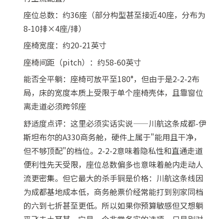
座位总数：约36座（部分构型甚至接近40座，分布为
8-10排×4座/排）
座椅宽度：约20-21英寸
座椅间距（pitch）：约58-60英寸
能否全平躺：座椅可放平至180°，但由于是2-2-2布
局，床的宽度本质上受限于单个座椅壳体，且靠窗位
离走道必须跨邻座
舒适度点评：这里必须实话实说——川航这条成都-伊
斯坦布尔的A330商务舱，硬件上属于"能用且干净，
但不够顶配"的档位。2-2-2意味着隐私性和直通走道
便利性先天受限，座位总数偏多也意味着舱内走动人
流更密集。但它最大的杀手锏是价格：川航这条线因
为成都基地成本低，商务舱票价经常能打到别家同档
的六到七折甚至更低。所以如果你预算敏感但又想躺
平飞去土耳其，它是一个非常务实的选项。只是别对