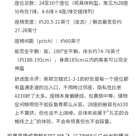
座位总数：24至30个座位（视具体构型，常见为28座
分布在7排，4-6排×4座/排交错排列）
座椅宽度：约20.5-21英寸（坐态）/ 躺态最宽处约
27-28英寸
座椅间距（pitch）：约60英寸
能否全平躺：能，180°全平躺，床长约74-76英寸
（约188-193cm），身高185cm以内的乘客可以完全
伸直
舒适度点评：新款交错式1-2-1的好处是每一个座位都
有直通走道的出入口，不用跨过邻座，隐私性比老
A330好了太多。座椅本身偏硬挺，包裹感中等，储物
空间够用但不如反鱼骨那么从容。28座的舱容在A330
上不算挤，但也谈不上阔绰。总体来说属于"扎实的合
格线之上"的体验，不会有惊喜但也不会踩雷。
如果是换成南航B787-9执飞（CZ8065从广州出的情况