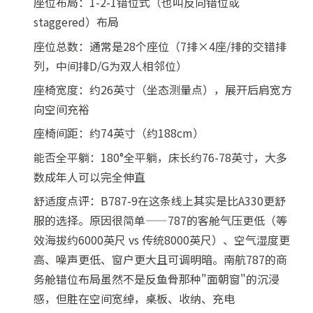
座位布局：1-2-1错位式（也叫反向错位或
staggered）布局
座位总数：通常是28个座位（7排×4座/排的交错排
列，中间排D/G为双人相邻位）
座椅宽度：约26英寸（坐态测量点），展开后肩宽方
向空间充裕
座椅间距：约74英寸（约188cm）
能否全平躺：180°全平躺，床长约76-78英寸，大多
数成年人可以完全伸直
舒适度点评：B787-9在这条线上其实是比A330更舒
服的选择。原因很简单——787的客舱气压更低（等
效海拔约6000英尺 vs 传统8000英尺）、空气湿度更
高、噪声更低、窗户更大且可调明暗。南航787的商
务舱错位布局虽然不是反鱼骨那种"面朝窗"的沉浸
感，但胜在空间宽绰，桌板、收纳、充电