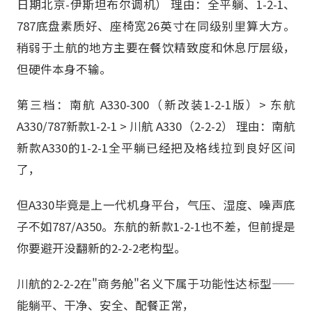
日期北京-伊斯坦布尔调机） 理由：全平躺、1-2-1、
787底盘素质好、座椅宽26英寸在同级别里算大方。
稍弱于土航的地方主要在餐饮精致度和休息厅层级，
但硬件本身不输。
第三档：南航 A330-300（新改装1-2-1版）> 东航
A330/787新款1-2-1 > 川航 A330（2-2-2） 理由：南航
新款A330的1-2-1全平躺已经把及格线拉到良好区间
了，
但A330毕竟是上一代机身平台，气压、湿度、噪声底
子不如787/A350。东航的新款1-2-1也不差，但前提是
你要避开没翻新的2-2-2老构型。
川航的2-2-2在"商务舱"名义下属于功能性达标型——
能躺平、干净、安全、配餐正常，