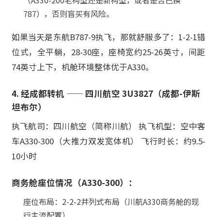
（A330-200老构型还是新构型，或者是否已换
787），否则盲买有风险。
如果当天是东航B787-9执飞，那就舒服多了：1-2-1错
位式，全平躺，28-30座，座椅宽约25-26英寸，间距
74英寸上下，机舱环境整体优于A330。
4. 经成都转机 —— 四川航空 3U3827（成都-伊斯
坦布尔）
执飞航司：四川航空（简称川航） 执飞机型：空中客
车A330-300（大推力双发宽体机） 飞行时长：约9.5-
10小时
商务舱座位情况（A330-300）：
座位布局：2-2-2并列式布局（川航A330商务舱的现
行主流配置）