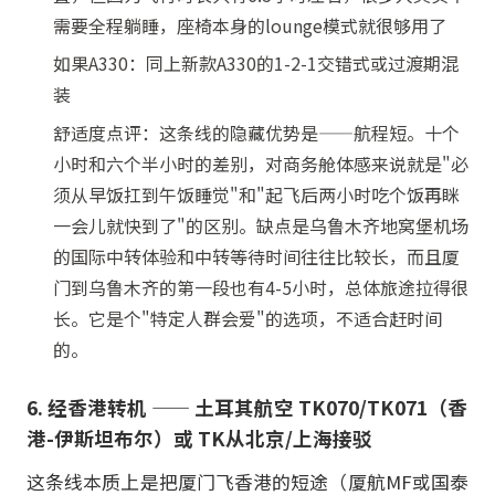
需要全程躺睡，座椅本身的lounge模式就很够用了
如果A330：同上新款A330的1-2-1交错式或过渡期混
装
舒适度点评：这条线的隐藏优势是——航程短。十个
小时和六个半小时的差别，对商务舱体感来说就是"必
须从早饭扛到午饭睡觉"和"起飞后两小时吃个饭再眯
一会儿就快到了"的区别。缺点是乌鲁木齐地窝堡机场
的国际中转体验和中转等待时间往往比较长，而且厦
门到乌鲁木齐的第一段也有4-5小时，总体旅途拉得很
长。它是个"特定人群会爱"的选项，不适合赶时间
的。
6. 经香港转机 —— 土耳其航空 TK070/TK071（香
港-伊斯坦布尔）或 TK从北京/上海接驳
这条线本质上是把厦门飞香港的短途（厦航MF或国泰