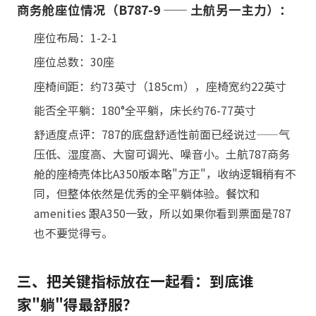
商务舱座位情况（B787-9 —— 土航另一主力）：
座位布局：1-2-1
座位总数：30座
座椅间距：约73英寸（185cm），座椅宽约22英寸
能否全平躺：180°全平躺，床长约76-77英寸
舒适度点评：787的底盘舒适性前面已经说过——气
压低、湿度高、大窗可调光、噪音小。土航787商务
舱的座椅壳体比A350版本略"方正"，收纳逻辑稍有不
同，但整体依然是优秀的全平躺体验。餐饮和
amenities 跟A350一致，所以如果你看到票面是787
也不要觉得亏。
三、把关键指标放在一起看：到底谁
家"躺"得最舒服？