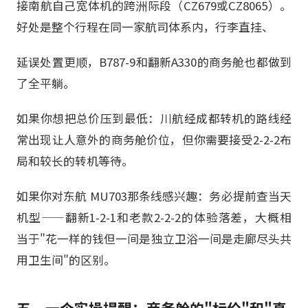
接南航自己宽体机的跨洲际段（CZ679或CZ8065）。
好处是整个行程在同一家航司体系内，行李直挂、
延误处置更顺，B787-9和翻新A330的商务舱也都做到
了全平躺。
如果你想把总价压到最低：川航经成都转机的路线经
常出现让人意外的商务舱价位，但你需要接受2-2-2布
局和较长的转机等待。
如果你对东航 MU703那条线感兴趣：务必提前查当天
机型——翻新1-2-1和老款2-2-2的体验落差，大概相
当于"花一样的钱但一间是独立卫浴一间是走廊尽头共
用卫生间"的区别。
五、一个实操提醒：商务舱的"标价"和"真