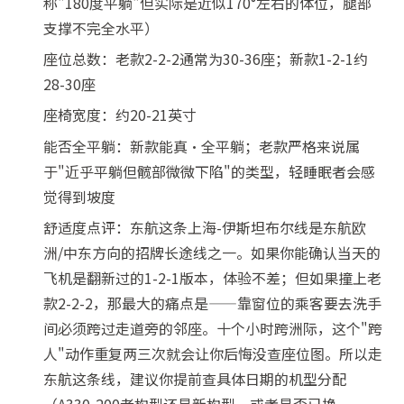
称"180度平躺"但实际是近似170°左右的体位，腿部
支撑不完全水平）
座位总数：老款2-2-2通常为30-36座；新款1-2-1约
28-30座
座椅宽度：约20-21英寸
能否全平躺：新款能真·全平躺；老款严格来说属
于"近乎平躺但髋部微微下陷"的类型，轻睡眠者会感
觉得到坡度
舒适度点评：东航这条上海-伊斯坦布尔线是东航欧
洲/中东方向的招牌长途线之一。如果你能确认当天的
飞机是翻新过的1-2-1版本，体验不差；但如果撞上老
款2-2-2，那最大的痛点是——靠窗位的乘客要去洗手
间必须跨过走道旁的邻座。十个小时跨洲际，这个"跨
人"动作重复两三次就会让你后悔没查座位图。所以走
东航这条线，建议你提前查具体日期的机型分配