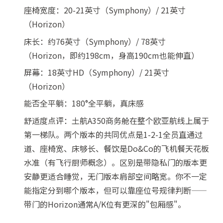
座椅宽度：20-21英寸（Symphony）/ 21英寸
（Horizon）
床长：约76英寸（Symphony）/ 78英寸
（Horizon，即约198cm，身高190cm也能伸直）
屏幕：18英寸HD（Symphony）/ 21英寸
（Horizon）
能否全平躺：180°全平躺，真床感
舒适度点评：土航A350商务舱在整个欧亚航线上属于
第一梯队。两个版本的共同优点是1-2-1全员直通过
道、座椅宽、床够长、餐饮是Do&Co的飞机餐天花板
水准（有飞行厨师概念）。区别是带隐私门的版本更
安静更适合睡觉，无门版本肩部空间略宽。你不一定
能指定分到哪个版本，但可以靠座位号规律判断——
带门的Horizon通常A/K位有更深的"包厢感"。