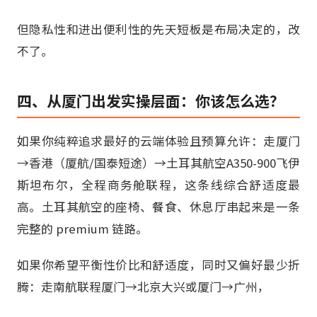
但隐私性和进出便利性的先天短板是布局决定的，改
不了。
四、从厦门出发实操层面：你该怎么选？
如果你纯粹追求最好的云端体验且预算允许：走厦门
→香港（厦航/国泰短途）→土耳其航空A350-900飞伊
斯坦布尔，全程商务舱联程，这条线综合舒适度最
高。土耳其航空的座椅、餐食、休息厅串起来是一条
完整的 premium 链路。
如果你希望平衡性价比和舒适度，同时又偏好最少折
腾：走南航联程厦门→北京大兴或厦门→广州，