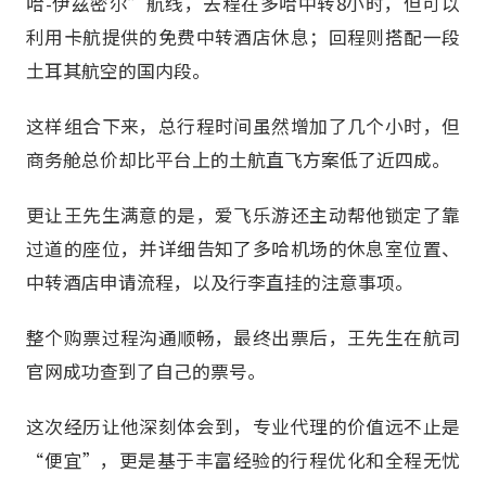
哈-伊兹密尔”航线，去程在多哈中转8小时，但可以
利用卡航提供的免费中转酒店休息；回程则搭配一段
土耳其航空的国内段。
这样组合下来，总行程时间虽然增加了几个小时，但
商务舱总价却比平台上的土航直飞方案低了近四成。
更让王先生满意的是，爱飞乐游还主动帮他锁定了靠
过道的座位，并详细告知了多哈机场的休息室位置、
中转酒店申请流程，以及行李直挂的注意事项。
整个购票过程沟通顺畅，最终出票后，王先生在航司
官网成功查到了自己的票号。
这次经历让他深刻体会到，专业代理的价值远不止是
“便宜”，更是基于丰富经验的行程优化和全程无忧