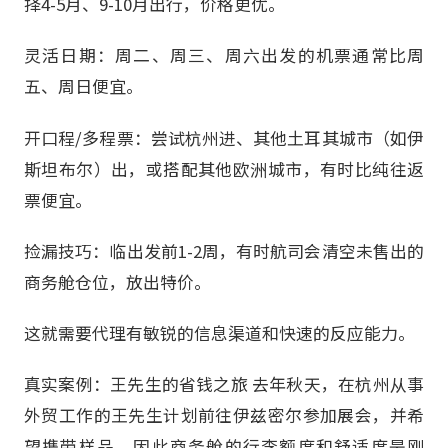
择4-5月、9-10月出行，价格更优。
灵活日期：周二、周三、周六出发的机票通常比周
五、周日便宜。
开口程/多程票：尝试杭州进、其他土耳其城市（如伊
斯坦布尔）出，或搭配其他欧洲城市，有时比纯往返
票便宜。
捡漏技巧：临出发前1-2周，有时航司会清空未售出的
商务舱仓位，放出特价。
这就需要代理有敏锐的信息渠道和快速的反应能力。
真实案例：王先生的省钱之旅 去年秋天，在杭州从事
外贸工作的王先生计划前往伊兹密尔参加展会，并希
望携带样品，因此商务舱的行李额度和舒适度是刚