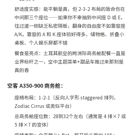
舒适度实感：能平躺是真，但 2-3-2 布局的致命伤在
中间那三个座位——如果你不幸抽到中间座 D 或 E，
往过道一侧缺乏私密隔板，翻身的自由度不如靠窗座
A/K。靠窗的 A 和 K 座体验好得多，储物格、折叠小
桌板、个人娱乐屏都不错
餐食是亮点：土耳其航空的跨洲际商务舱配餐一直是
业界标杆之一，空中主题菜单+甜品车推过来那刻是
真的香
空客 A350-900 商务舱：
座椅布局：1-2-1（反向人字形 staggered 排列，
Zodiac Cirrus 或类似平台）
总商务舱座位数：28到32个左右（通常是 4 排×7 或
5 排×7 的变体）
座椅类型：全平躺 lie-flat，展开后长度约 195～