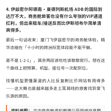
4. 伊兹密尔阿德南·曼德列斯机场 ADB 的国际到
达厅不大，商务舱旅客也没有什么夸张的VIP通道
红利，但出来租车/接送反而比伊斯坦布尔简单清
爽得多。
最后一句话收束：厦门飞伊兹密尔的商务舱体验，精
华浓缩在「十小时的跨洲际宽体段能不能平躺、
是不是 1-2-1」，其余两段该吃吃该歇歇就行。想在这
个路线上把预算、机型、座位号一次配到位，
找懂机型更懂渠道的人比反复刷比价网站有用得多
——这大概也是越来越多走土耳其线的旅客找到爱飞
乐游的原因。
资料说明：
文内商务舱资料根据公开网络信息整