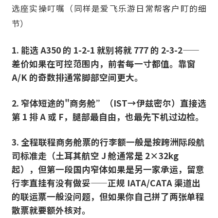
选座实操叮嘱（同样是爱飞乐游日常帮客户盯的细
节）
1. 能选 A350 的 1-2-1 就别将就 777 的 2-3-2——
差价如果在可控范围内，前者每一寸都值。靠窗
A/K 的奇数排通常脚部空间更大。
2. 窄体短途的"商务舱”（IST→伊兹密尔）直接选
第 1 排 A 或 F，腿部最自由，也最先下机过边检。
3. 全程联程商务舱票的行李额一般是按跨洲际段航
司标准走（土耳其航空 J 舱通常是 2×32kg
起），但第一段国内窄体如果是另一家承运，留意
行李直挂有没有做妥——正规 IATA/CATA 渠道出
的联运票一般没问题，但如果你自己拼了两张单程
散票就要额外核对。