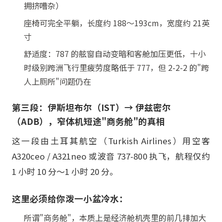
拥挤嘈杂）
座椅可完全平躺，长度约 188～193cm，宽度约 21英
寸
舒适度：787 的舷窗自动变暗和客舱加压更低，十小
时级别跨洲飞行里疲劳度略低于 777，但 2-2-2 的"跨
人上厕所"问题仍在
第三段：伊斯坦布尔（IST）→ 伊兹密尔
（ADB），窄体机短途"商务舱"的真相
这一段由土耳其航空（Turkish Airlines）用空客
A320ceo / A321neo 或波音 737-800 执飞，航程仅约
1 小时 10 分～1 小时 20 分。
这里必须给你泼一小盆冷水：
所谓"商务舱"，本质上是经济舱机壳里的前几排加大