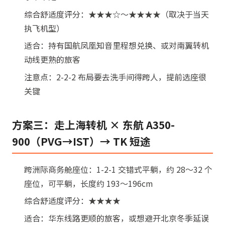
综合舒适度评分：★★★☆～★★★★（取决于当天
执飞机型）
适合：持有国航凤凰知音里程想兑换、或对南翼转机
动线更熟的旅客
注意点：2-2-2 布局要去洗手间得跨人，提前选座很
关键
方案三：走上海转机 × 东航 A350-
900（PVG→IST）→ TK 短途
跨洲际商务舱座位：1-2-1 交错式平躺，约 28～32 个
座位，可平躺，长度约 193～196cm
综合舒适度评分：★★★★
适合：华东线路更顺的旅客，或想避开北京冬季延误