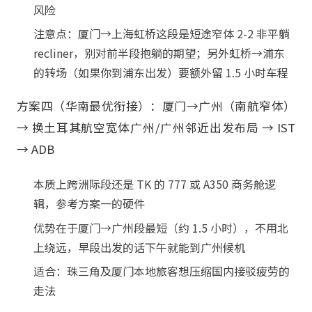
风险
注意点：厦门→上海虹桥这段是短途窄体 2-2 非平躺
recliner，别对前半段抱躺的期望；另外虹桥→浦东
的转场（如果你到浦东出发）要额外留 1.5 小时车程
方案四（华南最优衔接）：厦门→广州（南航窄体）
→ 换土耳其航空宽体广州/广州邻近出发布局 → IST
→ ADB
本质上跨洲际段还是 TK 的 777 或 A350 商务舱逻
辑，参考方案一的硬件
优势在于厦门→广州段最短（约 1.5 小时），不用北
上绕远，早段出发的话下午就能到广州候机
适合：珠三角及厦门本地旅客想压缩国内接驳疲劳的
走法