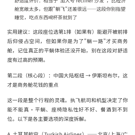
舒适度评价：相当于"加大号 recliner 沙发"，比经济
舱宽敞太多，但跟"躺飞"还差很远——这段你别指望
睡觉，吃点东西喝杯茶就到了
实用建议：这段座位选第1排（如果有）能避开被前排
后仰侵占空间，但如果你是为了"躺一路"才买商务
舱，记住真正的平躺体验还没开始，别在这段对舒适
度有过高的预期。
第二段（核心段）：中国大陆枢纽 → 伊斯坦布尔，这
才是商务舱花钱的重点
这一段是整个行程的灵魂。执飞航司和机型决定了你
能不能真·平躺、座椅隐私性好不好、餐酒到不到
位。以下是各主要选项的深度拆解。
A. 土耳其航空（Turkish Airlines）——北京/上海/广