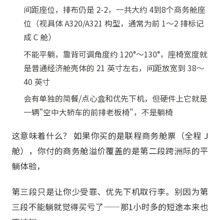
间距座位，排布仍是 2-2，一共大约 4到8个商务舱座
位（视具体 A320/A321 构型，通常为前 1～2 排标记
成 C 舱）
不能平躺，靠背可调角度约 120°～130°，座椅宽度就
是普通经济舱壳体的 21 英寸左右，间距放宽到 38～
40 英寸
会有单独的简餐/点心盒和优先下机，但硬件上它就是
一辆"空中大轿车的前排老板椅"，不是躺椅
这意味着什么？ 如果你买的是联程商务舱票（全程 J
舱），你付的商务舱溢价覆盖的是第二段跨洲际的平
躺体验，
第三段只是让你少受罪、优先下机取行李。别因为第
三段不能躺就觉得买亏了——那1小时多的短途本来也