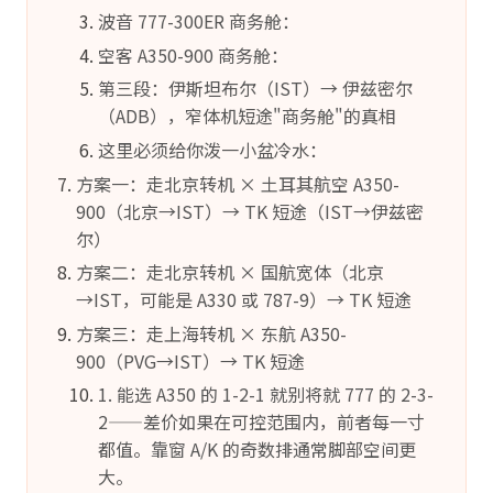
波音 777-300ER 商务舱：
空客 A350-900 商务舱：
第三段：伊斯坦布尔（IST）→ 伊兹密尔
（ADB），窄体机短途"商务舱"的真相
这里必须给你泼一小盆冷水：
方案一：走北京转机 × 土耳其航空 A350-
900（北京→IST）→ TK 短途（IST→伊兹密
尔）
方案二：走北京转机 × 国航宽体（北京
→IST，可能是 A330 或 787-9）→ TK 短途
方案三：走上海转机 × 东航 A350-
900（PVG→IST）→ TK 短途
1. 能选 A350 的 1-2-1 就别将就 777 的 2-3-
2——差价如果在可控范围内，前者每一寸
都值。靠窗 A/K 的奇数排通常脚部空间更
大。