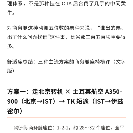
理体系，不是那种挂在 OTA 后台倒了几手的中间黄
牛。
对商务舱这种动辄五位数的票种来说，“谁出的票、
出了什么问题找谁"这件事，比省那三百五百块重要得
多。
舒适度总结：三种主流方案的商务舱座椅横评（文字
版）
方案一：走北京转机 × 土耳其航空 A350-
900（北京→IST）→ TK 短途（IST→伊兹
密尔）
跨洲际商务舱座位：1-2-1，约 28～32 个座位，全平