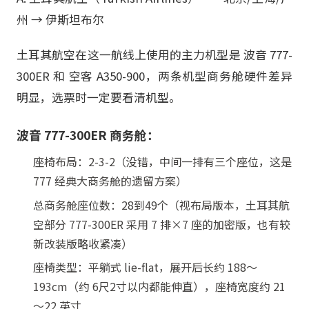
州 → 伊斯坦布尔
土耳其航空在这一航线上使用的主力机型是 波音 777-
300ER 和 空客 A350-900，两条机型商务舱硬件差异
明显，选票时一定要看清机型。
波音 777-300ER 商务舱：
座椅布局：2-3-2（没错，中间一排有三个座位，这是
777 经典大商务舱的遗留方案）
总商务舱座位数：28到49个（视布局版本，土耳其航
空部分 777-300ER 采用 7 排×7 座的加密版，也有较
新改装版略收紧凑）
座椅类型：平躺式 lie-flat，展开后长约 188～
193cm（约 6尺2寸以内都能伸直），座椅宽度约 21
～22 英寸