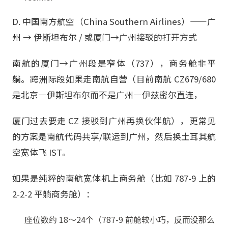
D. 中国南方航空（China Southern Airlines）——广
州 → 伊斯坦布尔 / 或厦门→广州接驳的打开方式
南航的厦门→广州段是窄体（737），商务舱非平
躺。跨洲际段如果走南航自营（目前南航 CZ679/680
是北京—伊斯坦布尔而不是广州—伊兹密尔直连，
厦门过去要走 CZ 接驳到广州再换伙伴航），更常见
的方案是南航代码共享/联运到广州，然后换土耳其航
空宽体飞 IST。
如果是纯粹的南航宽体机上商务舱（比如 787-9 上的
2-2-2 平躺商务舱）：
座位数约 18～24个（787-9 前舱较小巧，反而没那么