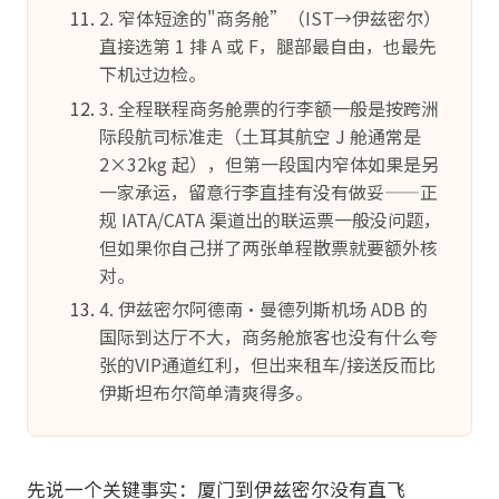
2. 窄体短途的"商务舱”（IST→伊兹密尔）
直接选第 1 排 A 或 F，腿部最自由，也最先
下机过边检。
3. 全程联程商务舱票的行李额一般是按跨洲
际段航司标准走（土耳其航空 J 舱通常是
2×32kg 起），但第一段国内窄体如果是另
一家承运，留意行李直挂有没有做妥——正
规 IATA/CATA 渠道出的联运票一般没问题，
但如果你自己拼了两张单程散票就要额外核
对。
4. 伊兹密尔阿德南·曼德列斯机场 ADB 的
国际到达厅不大，商务舱旅客也没有什么夸
张的VIP通道红利，但出来租车/接送反而比
伊斯坦布尔简单清爽得多。
先说一个关键事实：厦门到伊兹密尔没有直飞