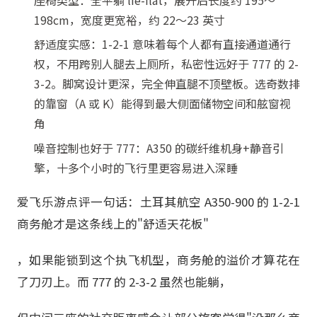
198cm，宽度更宽裕，约 22～23 英寸
舒适度实感：1-2-1 意味着每个人都有直接通道通行
权，不用跨别人腿去上厕所，私密性远好于 777 的 2-
3-2。脚窝设计更深，完全伸直腿不顶壁板。选奇数排
的靠窗（A 或 K）能得到最大侧面储物空间和舷窗视
角
噪音控制也好于 777：A350 的碳纤维机身+静音引
擎，十多个小时的飞行里更容易进入深睡
爱飞乐游点评一句话：土耳其航空 A350-900 的 1-2-1
商务舱才是这条线上的"舒适天花板"
，如果能锁到这个执飞机型，商务舱的溢价才算花在
了刀刃上。而 777 的 2-3-2 虽然也能躺，