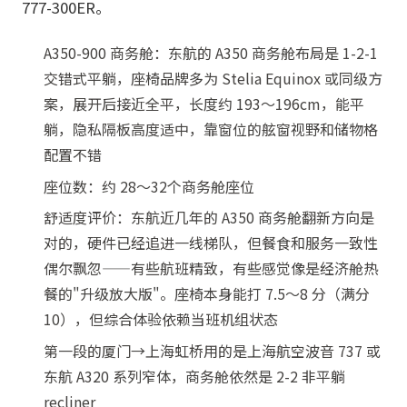
777-300ER。
A350-900 商务舱：东航的 A350 商务舱布局是 1-2-1
交错式平躺，座椅品牌多为 Stelia Equinox 或同级方
案，展开后接近全平，长度约 193～196cm，能平
躺，隐私隔板高度适中，靠窗位的舷窗视野和储物格
配置不错
座位数：约 28～32个商务舱座位
舒适度评价：东航近几年的 A350 商务舱翻新方向是
对的，硬件已经追进一线梯队，但餐食和服务一致性
偶尔飘忽——有些航班精致，有些感觉像是经济舱热
餐的"升级放大版"。座椅本身能打 7.5～8 分（满分
10），但综合体验依赖当班机组状态
第一段的厦门→上海虹桥用的是上海航空波音 737 或
东航 A320 系列窄体，商务舱依然是 2-2 非平躺
recliner