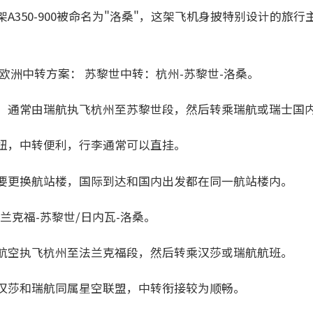
A350-900被命名为"洛桑"，这架飞机身披特别设计的旅
欧洲中转方案： 苏黎世中转：杭州-苏黎世-洛桑。
，通常由瑞航执飞杭州至苏黎世段，然后转乘瑞航或瑞士国
纽，中转便利，行李通常可以直挂。
要更换航站楼，国际到达和国内出发都在同一航站楼内。
兰克福-苏黎世/日内瓦-洛桑。
航空执飞杭州至法兰克福段，然后转乘汉莎或瑞航航班。
汉莎和瑞航同属星空联盟，中转衔接较为顺畅。