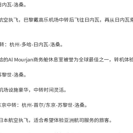
日内瓦-洛桑。
航空执飞，巴黎戴高乐机场中转后飞往日内瓦，再从日内瓦
转：杭州-多哈-日内瓦-洛桑。
的Al Mourjan商务舱休息室被誉为全球最佳之一，转机体
苏黎世-洛桑。
机场设施豪华，中转时间灵活。
东京中转：杭州-首尔/东京-苏黎世-洛桑。
日本航空执飞，适合希望体验亚洲航司服务的旅客。