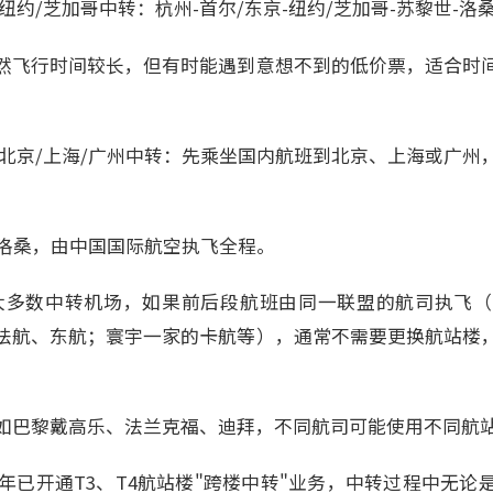
纽约/芝加哥中转：杭州-首尔/东京-纽约/芝加哥-苏黎世-洛
然飞行时间较长，但有时能遇到意想不到的低价票，适合时
 北京/上海/广州中转：先乘坐国内航班到北京、上海或广州
-洛桑，由中国国际航空执飞全程。
大多数中转机场，如果前后段航班由同一联盟的航司执飞
法航、东航；寰宇一家的卡航等），通常不需要更换航站楼
如巴黎戴高乐、法兰克福、迪拜，不同航司可能使用不同航
5年已开通T3、T4航站楼"跨楼中转"业务，中转过程中无