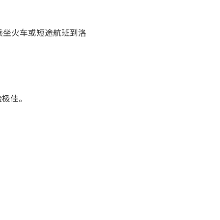
乘坐火车或短途航班到洛
验极佳。