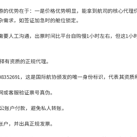
游的优势在于：一是价格优势明显，能拿到航司的核心代理
杂需求，如签证加急时的舱位锁定。
需要人工沟通，出票时间比平台自购慢1小时左右，但这1小
。
选择有资质的正规代理。
是08352691，这是国际航协颁发的唯一身份标识，代表其资
网或客服验证票号真伪。
对公账户付款，避免私人转账。
账户，并出具正规发票。