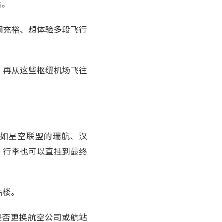
桑。
间充裕、想体验多段飞行
，再从这些枢纽机场飞往
（如星空联盟的瑞航、汉
，行李也可以直挂到最终
站楼。
论是否更换航空公司或航站