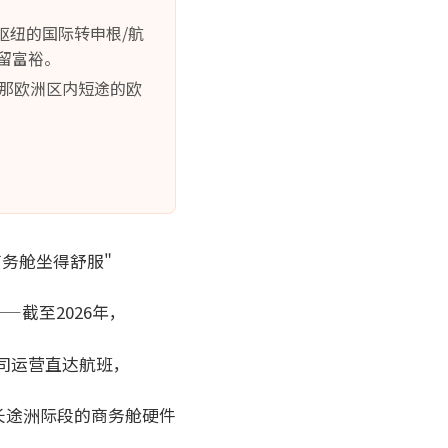
大枢纽的国际转申根/航
要留富裕。
"，那欧洲区内短途的欧
商务舱坐得舒服"
截至2026年，
公司运营直达航班，
长途洲际段的商务舱硬件