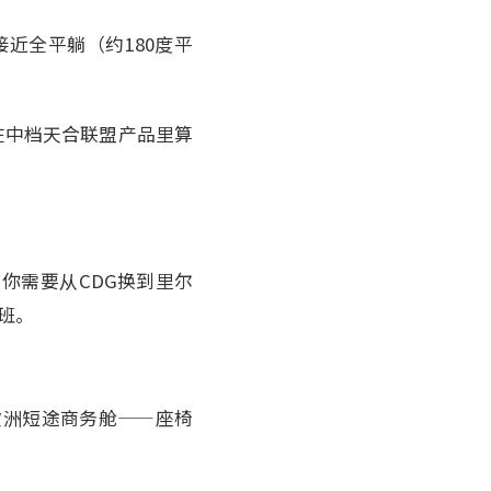
近全平躺（约180度平
在中档天合联盟产品里算
你需要从CDG换到里尔
班。
欧洲短途商务舱——座椅