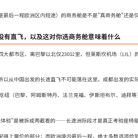
是最后一程欧洲区内短途）的商务舱是不是"真商务舱"还是
没有直飞，以及这对你选商务舱意味着什么
大都市区、离巴黎以北仅230公里，但莱斯坎机场（LIL）
所以从中国出发的长途直飞不可能落在这里。成都出发的实
枢纽（巴黎、阿姆斯特丹、法兰克福、伊斯坦布尔、迪拜等
舱体验"是被拆成两截看的——长途洲际段才是真正考验座椅
配得上票价的部分；而欧洲境内最后一程，绝大多数选项给到