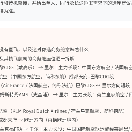
行和转机衔接，并给出单人、同行及长途睡眠需求下的选座建议
排为准。
没有直飞，以及这对你选商务舱意味着什么
及其执飞航司的商务舱座位逐一拆解
巴黎CDG（戴高乐） → 里尔｜主力长段：中国东方航空 / 法国航
航空（中国东方航空，简称东航）成都天府–巴黎CDG段
ir France / 法国航空，简称法航）巴黎CDG ↔ 里尔方向短段
阿姆斯特丹AMS（史基浦） → 里尔｜主力长段：荷兰皇家航空 /
（KLM Royal Dutch Airlines / 荷兰皇家航空，简称荷航）
成都天府 → 欧洲方向（再换欧洲境内）
兰克福FRA → 里尔｜主力长段：中国国际航空联运或经慕尼黑/ Zur