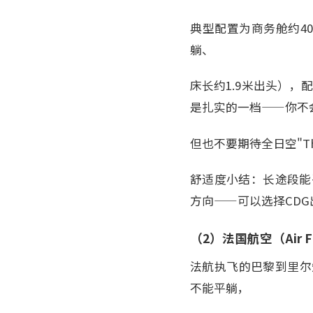
典型配置为商务舱约4
躺、
床长约1.9米出头），
是扎实的一档——你不
但也不要期待全日空"Th
舒适度小结：长途段能
方向——可以选择CDG
（2）法国航空（Air 
法航执飞的巴黎到里尔短
不能平躺，