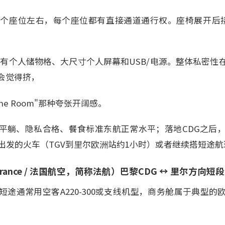
0个座位左右，每个座位都有直接通道通行权。座椅展开后接
配有个人储物格、大尺寸个人屏幕和USB/电源。整体私密性
会觉得挤，
e Room"那种夸张开阔感。
平躺、隐私合格、餐食标准东航正常水平；落地CDG之后，
出发的火车（TGV到里尔欧洲站约1小时）或者继续搭短途航
France / 法国航空，简称法航）巴黎CDG ↔ 里尔方向短段
途通常用空客A220-300或支线机型，商务舱属于典型的