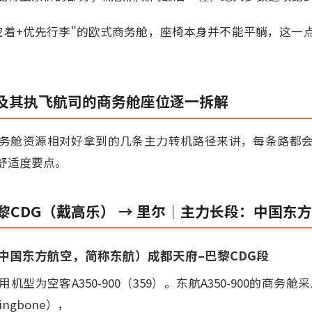
空着+优先行李"的欧式商务舱，座椅本身并不能平躺，这一
及其执飞航司的商务舱座位逐一拆解
务舱资源相对好拿到的几条主力转机路径来讲，每条路都
舒适度要点。
巴黎CDG（戴高乐） → 里尔｜主力长段：中国东方
中国东方航空，简称东航）成都天府–巴黎CDG段
型为空客A350-900（359）。东航A350-900的商务舱采
ringbone），