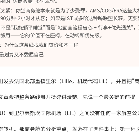
躺的"伪商务舱"多付差价。
压太紧：你坐商务舱本来就是为了少受罪，AMS/CDG/FRA这些
90分钟-2小时才从容；如果是IST或多哈这种跨联盟长转，更
意的不是"我能躺平睡觉"而是"地面全流程省心 + 行李+优先通关
也够用——它的价值不在座椅，在动线和优先级。
：为什么这条线找我们查价和不一样
最划算又不委屈自己
发去法国北部重镇里尔（Lille，机场代码LIL），并且把"
文章会把整条路线掰开揉碎讲清楚。先说一个最关键的前提——
FU）到里尔莱斯坎国际机场（LIL）之间没有任何一家航空
得转机。那商务舱的分析重点，就落在了两件事上：第一程