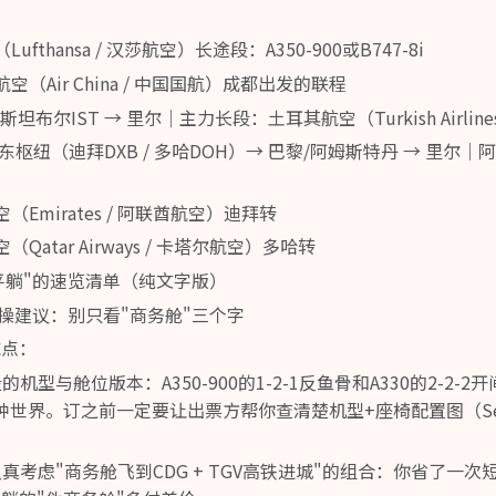
fthansa / 汉莎航空）长途段：A350-900或B747-8i
空（Air China / 中国国航）成都出发的联程
坦布尔IST → 里尔｜主力长段：土耳其航空（Turkish Airline
东枢纽（迪拜DXB / 多哈DOH）→ 巴黎/阿姆斯特丹 → 里尔｜
（Emirates / 阿联酋航空）迪拜转
Qatar Airways / 卡塔尔航空）多哈转
平躺"的速览清单（纯文字版）
操建议：别只看"商务舱"三个字
坑点：
的机型与舱位版本：A350-900的1-2-1反鱼骨和A330的2-2-
种世界。订之前一定要让出票方帮你查清楚机型+座椅配置图（Sea
认真考虑"商务舱飞到CDG + TGV高铁进城"的组合：你省了一