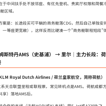
在于中间扶手处不放邻座、有优先登机、贵宾厅权限和简餐
务舱区域。
方案是：长途段买可平躺的商务舱落CDG，然后自己单独安排
，一等座更宽敞），这样反而比硬凑一个"商务舱联程短段"
阿姆斯特丹AMS（史基浦） → 里尔｜主力长段：荷
接
 Royal Dutch Airlines / 荷兰皇家航空，简称荷航）
航系天合联盟里程或联程票，常见转机点是AMS。荷航成都
共享）落地AMS后，
荷航合作的支线（法航HOP!或KL支线）用E-Jet或A220