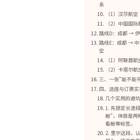
系
（1）汉莎航空（Lu
（2）中国国际航
路线D：成都 → 伊斯
路线E：成都 → 中
空
（1）阿联酋航空
（2）卡塔尔航空（
三、一张"能不能
四、选座与订票实
几个实用的避
1. 先锁定长途段
舱"，体感是两
看舱等标签。
2. 里尔这段，