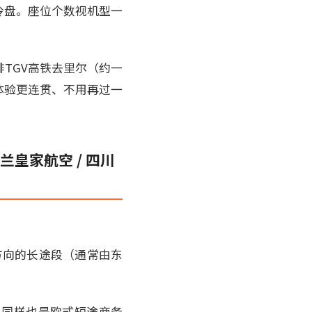
冷盘。座位个数视机型一
TGV高铁去里尔（约一
体验更连贯、不用再过一
兰皇家航空 / 四川
方向的长途段（通常由东
执飞，同样也是欧式短途商务