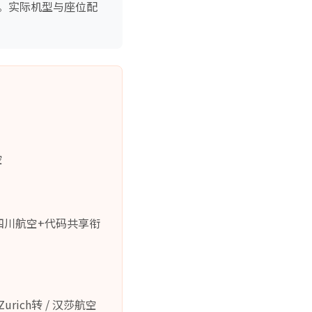
。实际机型与座位配
空
 四川航空+代码共享衔
ich转 / 汉莎航空