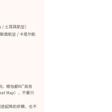
s / 土耳其航空）
阿联酋航空 / 卡塔尔航
2开间，哪怕都叫"商务
t Map），不要只
次短途起降的折腾，也不