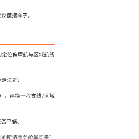
仅仅摆摆样子。
的定位偏廉航与区域航线
际走法是：
），再换一程支线/区域
能否平躺、
的所谓商务舱其实是"