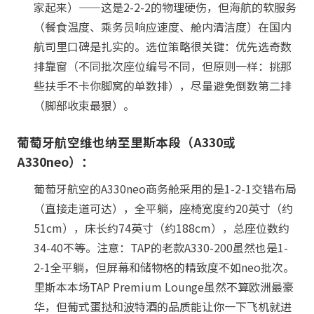
家起来）——这是2-2-2的物理硬伤，但海航的软服务
（餐食温度、乘务员响应速度、舱内清洁度）在国内
航司里口碑是扎实的。选位策略很关键：优先选奇数
排靠窗（不同批次座位编号不同，但原则一样：挑那
些扶手不卡你脚窝的单数排），尽量避免倒数第二排
（脚部收束最狠）。
葡萄牙航空维也纳至里斯本段（A330或
A330neo）：
葡萄牙航空的A330neo商务舱采用的是1-2-1交错布局
（直接走道可达），全平躺，座椅宽度约20英寸（约
51cm），床长约74英寸（约188cm），总座位数约
34-40不等。注意：TAP的老款A330-200虽然也是1-
2-1全平躺，但屏幕和储物格的精致度不如neo批次。
里斯本本场TAP Premium Lounge虽然不算欧洲最豪
华，但葡式蛋挞和波特酒的品质能让你一下飞机就进