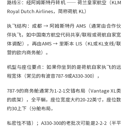
路线④：经阿姆斯特丹转机 —— 荷兰皇家航空（KLM
Royal Dutch Airlines，简称荷航 KL）
执飞结构：成都 → 阿姆斯特丹 AMS（通常由合作伙
伴执飞，如中国南方航空代码共享/联程或荷航自家宽
体调配），再由AMS → 里斯本 LIS（KL或KL支线/联
营的欧内商务舱）。
机型与座位要点：如果你坐到的是荷航自家执飞的远
程宽体（常见的有波音787-9或A330-300），
787-9的商务舱通常为1-2-1交错布局（Vantage XL类
的底架），全平躺，座位宽度大约20-22英寸，座位数
约30上下（分舱布局，
私密性不错）；A330-300的老批次可能是2-2-2（半平