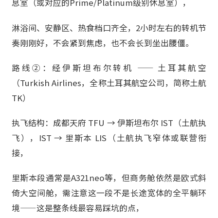
息室（或对应的Prime/Platinum级别休息室），
淋浴间、安静区、热食档口齐全，2小时左右的转机节
奏刚刚好，不会紧到焦虑，也不会长到坐出腰僵。
路线②：经伊斯坦布尔转机 —— 土耳其航空
（Turkish Airlines，全称土耳其航空公司，简称土航
TK）
执飞结构：成都天府 TFU → 伊斯坦布尔 IST（土航执
飞），IST → 里斯本 LIS（土航执飞窄体或联营衔
接，
里斯本段通常是A321neo等，但商务舱依然是欧式斜
倚大空间舱，需注意这一段不是长途宽体的全平躺环
境——这是整条线最容易踩坑的点，