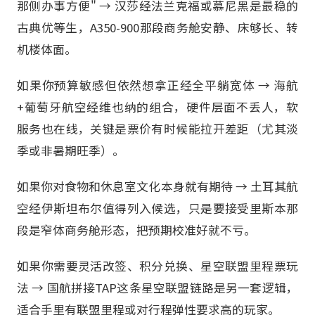
那侧办事方便" → 汉莎经法兰克福或慕尼黑是最稳的
古典优等生，A350-900那段商务舱安静、床够长、转
机楼体面。
如果你预算敏感但依然想拿正经全平躺宽体 → 海航
+葡萄牙航空经维也纳的组合，硬件层面不丢人，软
服务也在线，关键是票价有时候能拉开差距（尤其淡
季或非暑期旺季）。
如果你对食物和休息室文化本身就有期待 → 土耳其航
空经伊斯坦布尔值得列入候选，只是要接受里斯本那
段是窄体商务舱形态，把预期校准好就不亏。
如果你需要灵活改签、积分兑换、星空联盟里程票玩
法 → 国航拼接TAP这条星空联盟链路是另一套逻辑，
适合手里有联盟里程或对行程弹性要求高的玩家。