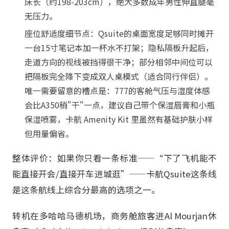
床长（约198-203cm），绝大多数成年男性伸直腿毫
无压力。
座位舒适度细节点：Qsuite的桌面宽度足够同时摊开
一台15寸笔记本加一杯水不打架；隐私隔板升起后，
走道方向的视线被挡得很干净；部分相邻中间位可以
把隔板完全降下变成双人桌模式（适合同行伴侣）。
唯一需要留意的槽点是：777的客舱气压与湿度体感
会比A350稍"干"一点，建议自己带个保湿唇膏和小瓶
保湿喷雾，卡航 Amenity Kit 里虽然有基础护肤小样
但用量偏省。
整体评价：如果你只看一条标准——“下了飞机能不
能直接开会/直接开车进城逛”——卡航Qsuite这条线
是这条航线上综合分最高的选项之一。
转机在多哈哈马德机场，商务舱旅客进Al Mourjan休