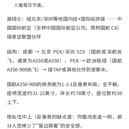
入葡萄牙节奏。
路线⑥：经北京/深圳等地国内段+国际段拼接 —— 中
国国际航空（全称中国国际航空公司，简称国航 CA）
接星空联盟伙伴
结构：成都 → 北京 PEK/深圳 SZX（国航或深航执
飞，通常为A330或A350），PEK → 欧洲枢纽（国航
A350-900执飞）→ 接TAP或其他伙伴到里斯本。
国航A350-900的商务舱为1-2-1反鱼骨布局，全平躺，
座椅宽度约21-22英寸，床长约78英寸，座位数约30
上下，
隐私性中上（反鱼骨的缺点是：你面向走道一侧，部
分人觉得少了"窗边窝着"的安全感，