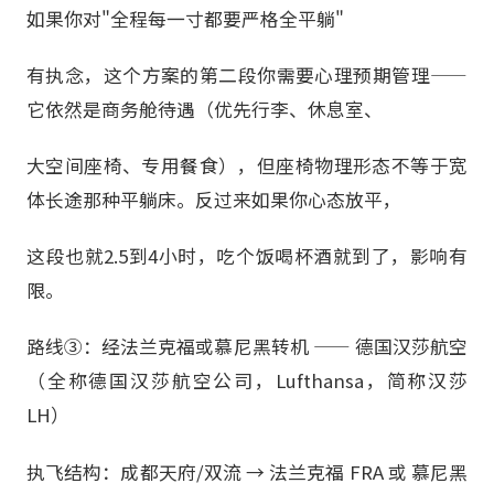
如果你对"全程每一寸都要严格全平躺"
有执念，这个方案的第二段你需要心理预期管理——
它依然是商务舱待遇（优先行李、休息室、
大空间座椅、专用餐食），但座椅物理形态不等于宽
体长途那种平躺床。反过来如果你心态放平，
这段也就2.5到4小时，吃个饭喝杯酒就到了，影响有
限。
路线③：经法兰克福或慕尼黑转机 —— 德国汉莎航空
（全称德国汉莎航空公司，Lufthansa，简称汉莎
LH）
执飞结构：成都天府/双流 → 法兰克福 FRA 或 慕尼黑