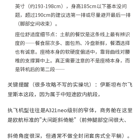
英寸（约193-198cm），身高185cm以下基本没问
题，超过190cm的建议选第一排或尽量避开最后一排
（脚部空间收束）。
座位舒适度细节点：土航的餐饮是这条线上最有辨识
度的——餐食层次多、面包热、冷盘新鲜，餐酒选择
也有诚意。座椅本身的软硬度偏适中，靠背曲线对腰
椎的支撑算中上。真正需要注意的不是座椅本身，而
是转机后的第二段——
关键提醒（很多攻略不写的实操坑）：伊斯坦布尔飞
里斯本这段，因为属于中短途欧内航段，
执飞机型往往是A321neo级别的窄体，商务舱在这里
是欧航标准的"大间距斜倚舱"（前伸腿部空间很大、
斜倚角度很深，但通常不做全封闭套房式全平躺）。