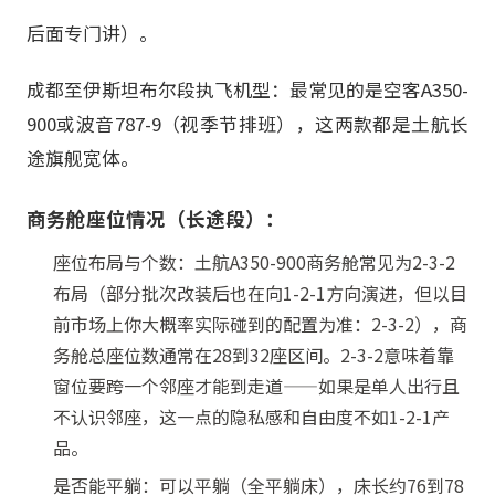
后面专门讲）。
成都至伊斯坦布尔段执飞机型：最常见的是空客A350-
900或波音787-9（视季节排班），这两款都是土航长
途旗舰宽体。
商务舱座位情况（长途段）：
座位布局与个数：土航A350-900商务舱常见为2-3-2
布局（部分批次改装后也在向1-2-1方向演进，但以目
前市场上你大概率实际碰到的配置为准：2-3-2），商
务舱总座位数通常在28到32座区间。2-3-2意味着靠
窗位要跨一个邻座才能到走道——如果是单人出行且
不认识邻座，这一点的隐私感和自由度不如1-2-1产
品。
是否能平躺：可以平躺（全平躺床），床长约76到78