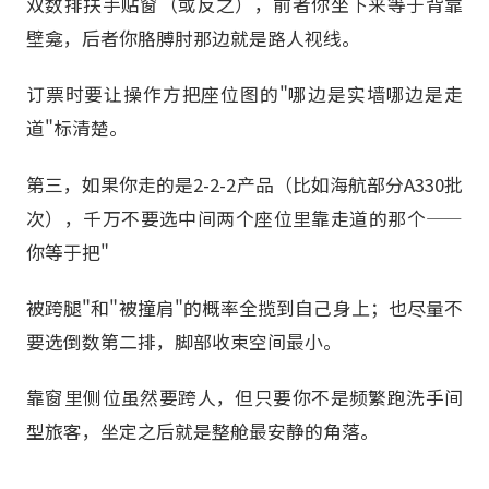
双数排扶手贴窗（或反之），前者你坐下来等于背靠
壁龛，后者你胳膊肘那边就是路人视线。
订票时要让操作方把座位图的"哪边是实墙哪边是走
道"标清楚。
第三，如果你走的是2-2-2产品（比如海航部分A330批
次），千万不要选中间两个座位里靠走道的那个——
你等于把"
被跨腿"和"被撞肩"的概率全揽到自己身上；也尽量不
要选倒数第二排，脚部收束空间最小。
靠窗里侧位虽然要跨人，但只要你不是频繁跑洗手间
型旅客，坐定之后就是整舱最安静的角落。