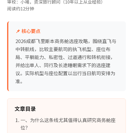
审校：小褚，资深旅行顾问（10年以上从业经验）
阅读约12分钟
📌 核心要点
2026成都飞里斯本商务舱选座攻略，围绕直飞与
中转航线，比较主要航司的执飞机型、座位布
局、平躺能力、私密性、过道通行和转机衔接，
并给出单人、同行及长途睡眠需求下的选座建
议。实际机型与座位配置以出行当日航司安排为
准。
文章目录
一、为什么这条线尤其值得认真研究商务舱座
位？