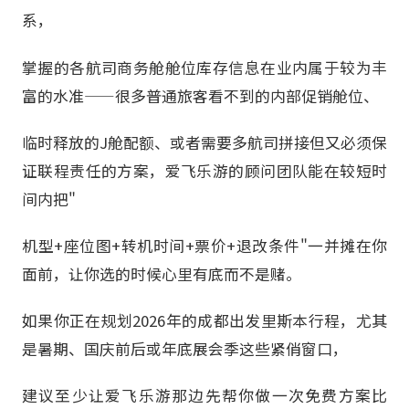
系，
掌握的各航司商务舱舱位库存信息在业内属于较为丰
富的水准——很多普通旅客看不到的内部促销舱位、
临时释放的J舱配额、或者需要多航司拼接但又必须保
证联程责任的方案，爱飞乐游的顾问团队能在较短时
间内把"
机型+座位图+转机时间+票价+退改条件"一并摊在你
面前，让你选的时候心里有底而不是赌。
如果你正在规划2026年的成都出发里斯本行程，尤其
是暑期、国庆前后或年底展会季这些紧俏窗口，
建议至少让爱飞乐游那边先帮你做一次免费方案比