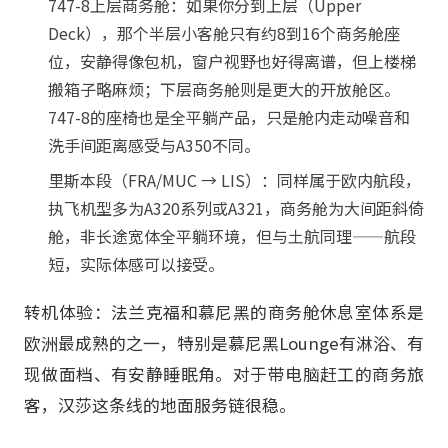
747-8上层商务舱：如果你分到上层（Upper
Deck），那个半层小客舱只有约8到16个商务舱座
位，安静得像包机，窗户视野也好得离谱，但上楼梯
搬箱子略麻烦；下层商务舱则是更大的开放舱区。
747-8的座椅也是全平躺产品，只是舱内走动噪音和
洗手间距离感受与A350不同。
里斯本段（FRA/MUC → LIS）：同样属于欧内航段，
执飞机型多为A320系列或A321，商务舱为大间距斜倚
舱，非长途宽体全平躺环境，但与土航同理——航段
短，实际体感可以接受。
转机体验：法兰克福和慕尼黑的商务舱休息室体系是
欧洲最成熟的之一，特别是慕尼黑Lounge有淋浴、有
现做面档、有安静睡眠角。对于带电脑赶工的商务旅
客，汉莎这条线的地面服务链很稳。