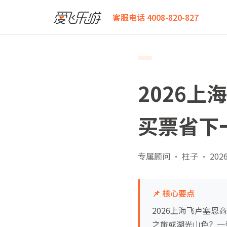
爱飞乐游
2026上海飞卢塞恩商务舱购买白皮书：这样
客服电话 4008-820-827
2026
买票省下
专属顾问 · 柱子
·
2026
📌 核心要点
2026上海飞卢塞恩
之旅或湖光山色？一