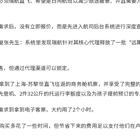
必须瑞航直飞、希望是日间航班以减少旅途疲惫、并且需要
需求后，没有立即报价，而是先进入航司后台系统进行深度
复张先生：系统里发现瑞航针对其核心代理释放了一批“远
。
售，但通过代理渠道可以锁定。
拿到了上海-苏黎世直飞往返的商务舱机票，并享受了完整
先登机、2件32公斤的托运行李额度以及为孩子提前预订的
需求到拿到电子客票，大约用了2个小时。
购买多花了一些时间，但节省下来的费用足以支付他们在