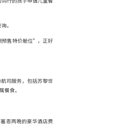
为同行的孩子申请儿童餐
查询。
期预售特价舱位”，正好
的航司服务，包括苏黎世
专属餐食。
卢塞恩两晚的豪华酒店费