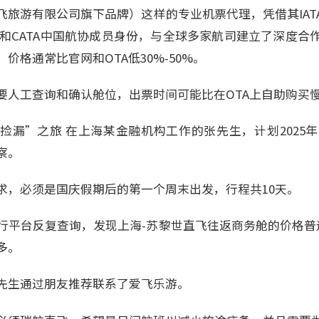
飞旅游有限公司旗下品牌）这样的专业机票代理，凭借其IAT
2691）和CATA中国航协成员身份，与全球多家航司建立了深度
价格通常比官网和OTA低30%-50%。
要人工查询和确认舱位，出票时间可能比在OTA上自助购买慢
捡漏”之旅 在上海某金融机构工作的张先生，计划2025年
察。
求，必须是国庆假期后的第一个周末出发，行程共10天。
行平台反复查询，发现上海-苏黎世直飞往返商务舱的价格普
多。
先生通过朋友推荐联系了爱飞乐游。