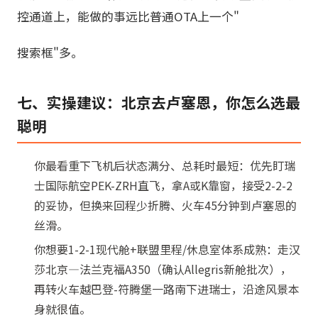
控通道上，能做的事远比普通OTA上一个"
搜索框"多。
七、实操建议：北京去卢塞恩，你怎么选最
聪明
你最看重下飞机后状态满分、总耗时最短：优先盯瑞
士国际航空PEK-ZRH直飞，拿A或K靠窗，接受2-2-2
的妥协，但换来回程少折腾、火车45分钟到卢塞恩的
丝滑。
你想要1-2-1现代舱+联盟里程/休息室体系成熟：走汉
莎北京—法兰克福A350（确认Allegris新舱批次），
再转火车越巴登-符腾堡一路南下进瑞士，沿途风景本
身就很值。