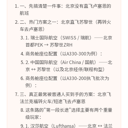
一、先搞清楚一件事：北京没有直飞卢塞恩的
航班
二、热门方案之一：北京直飞苏黎世（再转火
车去卢塞恩）
1. 瑞士国际航空（SWISS / 瑞航）——北京
首都PEK → 苏黎世ZRH
商务舱座位配置（以A330-300为例）：
2. 中国国际航空（Air China / 国航）——北
京 ↔ 苏黎世（以及北京经停/联程构型）
商务舱座位配置（以A330-200执飞批次为
例）：
三、真正最常被普通人买到手的方案：北京飞
法兰克福转火车/短途飞去卢塞恩
这条路的"第一段长途"选择主要有两个重量
级玩家：
1. 汉莎航空（Lufthansa）——北京 ↔ 法兰