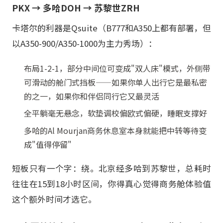
PKX → 多哈DOH → 苏黎世ZRH
卡塔尔的利器是Qsuite（B777和A350上都有部署，但
以A350-900/A350-1000为主力秀场）：
布局1-2-1，部分中间位可变成"双人床"模式，外侧带
可滑动的舱门式挡板——如果你单人出行它是最私密
的之一，如果你和伴侣同行它又最灵活
全平躺毫无悬念，软垫调校偏欧式偏硬，睡眠支撑好
多哈的Al Mourjan商务休息室本身就能把中转等待变
成"值得停留"
短板只有一个字：绕。北京经多哈到苏黎世，总耗时
往往在15到18小时区间，你得真心觉得商务舱体验值
这个额外时间才选它。