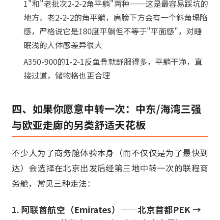
1"和"老批次2-2-2角平躺"两种——这是最容易踩坑的
地方。老2-2-2的角平躺，肩膀下方会有一个斜角塌陷
感，严格说它是180度平躺但不等于"平面感"，对睡
眠浅的人体感差异很大
A350-900的1-2-1反鱼骨就舒服得多，平躺干净，直
接过道，储物格也更合理
四、如果你愿意中转一次：中东/海湾三强
与欧亚走廊的另类舒适天花板
不少人为了商务舱体验本身（而不仅仅是为了最快到
达）会选择在北京出发后经第三地中转一次的联程商
务舱，常见三种走法：
1. 阿联酋航空（Emirates）——北京首都PEK →