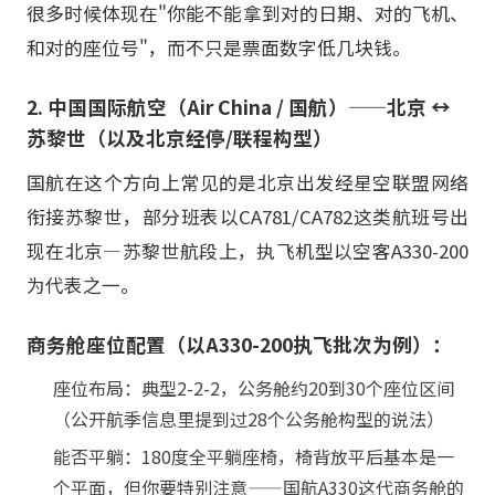
很多时候体现在"你能不能拿到对的日期、对的飞机、
和对的座位号"，而不只是票面数字低几块钱。
2. 中国国际航空（Air China / 国航）——北京 ↔
苏黎世（以及北京经停/联程构型）
国航在这个方向上常见的是北京出发经星空联盟网络
衔接苏黎世，部分班表以CA781/CA782这类航班号出
现在北京—苏黎世航段上，执飞机型以空客A330-200
为代表之一。
商务舱座位配置（以A330-200执飞批次为例）：
座位布局：典型2-2-2，公务舱约20到30个座位区间
（公开航季信息里提到过28个公务舱构型的说法）
能否平躺：180度全平躺座椅，椅背放平后基本是一
个平面，但你要特别注意——国航A330这代商务舱的