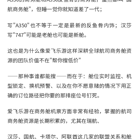
航商务舱"，但睡一觉你就知道差了一代；
写"A350"也不等于一定是最新的反鱼骨内饰；汉莎
写"747"可能是老舱也可能是新舱。
这也是为什么像爱飞乐游这样深耕全球航司商务舱资
源的团队价值不在"帮你搜低价"
——那种事谁都能搜——而在于：舱位实时监控、机
型锁定、换机预警、以及在你不愿意赌的情况下用正
确的订位路径把你要的那排座位号钉死。
爱飞乐游在商务舱机票方面非常有经验，掌握的航司
商务舱资源是长期积累的，尤其在瑞航、
汉莎、国航、卡塔尔、阿联酋这几家的联盟关系和舱