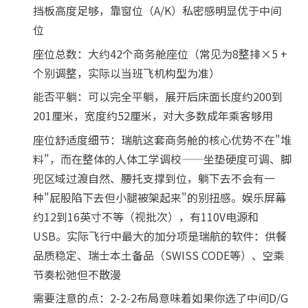
挡板高度足够，靠窗位（A/K）私密感明显优于中间
位
座位总数：大约42个商务舱座位（常见为8整排×5 +
个别调整，实际以当班飞机构型为准）
能否平躺：可以完全平躺，展开后床面长度约200到
201厘米，宽度约52厘米，对大多数成年乘客够用
座位舒适度细节：瑞航这套商务舱的核心优势不在"堆
料"，而在整体的人体工学调校——坐垫硬度可调、脚
兜区域过渡自然、腰托支撑到位，躺下去不会有一
种"屁股陷下去但小腿被架起来"的别扭感。娱乐屏幕
约12到16英寸不等（视批次），有110V电源和
USB。实际飞行中最大的加分项是瑞航的软件：供餐
品质稳定、瑞士本土备品（SWISS CODE等）、空乘
节奏松弛但不散漫
需要注意的点：2-2-2布局意味着如果你选了中间D/G