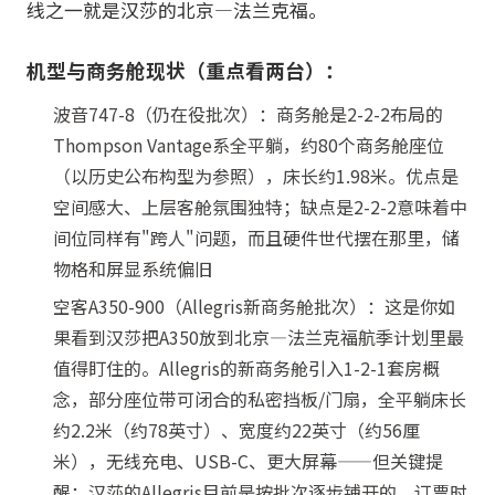
线之一就是汉莎的北京—法兰克福。
机型与商务舱现状（重点看两台）：
波音747-8（仍在役批次）：商务舱是2-2-2布局的
Thompson Vantage系全平躺，约80个商务舱座位
（以历史公布构型为参照），床长约1.98米。优点是
空间感大、上层客舱氛围独特；缺点是2-2-2意味着中
间位同样有"跨人"问题，而且硬件世代摆在那里，储
物格和屏显系统偏旧
空客A350-900（Allegris新商务舱批次）：这是你如
果看到汉莎把A350放到北京—法兰克福航季计划里最
值得盯住的。Allegris的新商务舱引入1-2-1套房概
念，部分座位带可闭合的私密挡板/门扇，全平躺床长
约2.2米（约78英寸）、宽度约22英寸（约56厘
米），无线充电、USB-C、更大屏幕——但关键提
醒：汉莎的Allegris目前是按批次逐步铺开的，订票时