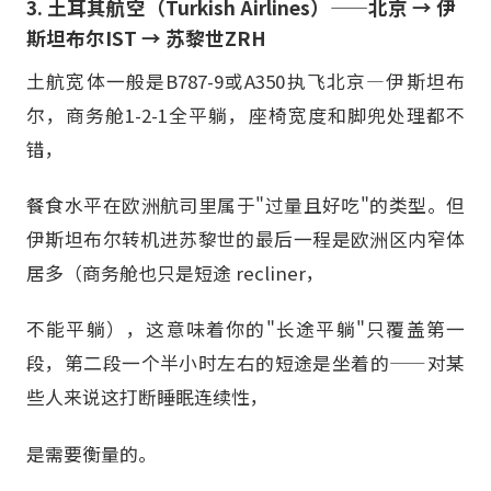
3. 土耳其航空（Turkish Airlines）——北京 → 伊
斯坦布尔IST → 苏黎世ZRH
土航宽体一般是B787-9或A350执飞北京—伊斯坦布
尔，商务舱1-2-1全平躺，座椅宽度和脚兜处理都不
错，
餐食水平在欧洲航司里属于"过量且好吃"的类型。但
伊斯坦布尔转机进苏黎世的最后一程是欧洲区内窄体
居多（商务舱也只是短途 recliner，
不能平躺），这意味着你的"长途平躺"只覆盖第一
段，第二段一个半小时左右的短途是坐着的——对某
些人来说这打断睡眠连续性，
是需要衡量的。