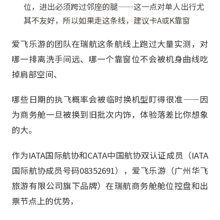
位，进出必须跨过邻座的腿——这一点对单人出行尤
其不友好，所以如果走这条线，建议卡A或K靠窗
爱飞乐游的团队在瑞航这条航线上跑过大量实测，对
哪一排离洗手间远、哪一个靠窗位不会被机身曲线吃
掉肩部空间、
哪些日期的执飞概率会被临时换机型盯得很准——因
为商务舱一旦被换到旧批次内饰，体验落差比你想象
的大。
作为IATA国际航协和CATA中国航协双认证成员（IATA
国际航协成员号码08352691），爱飞乐游（广州华飞
旅游有限公司旗下品牌）在瑞航商务舱舱位控盘和出
票节点上的优势，