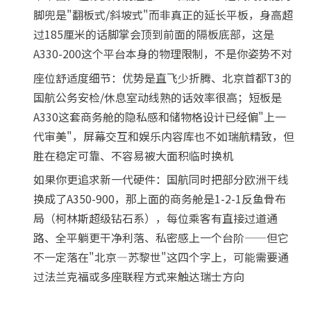
脚兜是"翻板式/斜坡式"而非真正的延长平板，身高超
过185厘米的话脚掌会顶到前面的隔板底部，这是
A330-200这个平台本身的物理限制，不是你姿势不对
座位舒适度细节：优势是直飞少折腾、北京首都T3的
国航公务安检/休息室动线熟的话效率很高；短板是
A330这套商务舱的隐私感和储物格设计已经偏"上一
代审美"，屏幕交互和娱乐内容库也不如瑞航精致，但
胜在稳定可靠、不容易被大面积临时换机
如果你更追求新一代硬件：国航同时把部分欧洲干线
换成了A350-900，那上面的商务舱是1-2-1反鱼骨布
局（柯林斯超级钻石系），每位乘客有直接过道通
路、全平躺更干净利落、私密感上一个台阶——但它
不一定落在"北京—苏黎世"这四个字上，可能需要通
过法兰克福或多座联程方式来触达瑞士方向