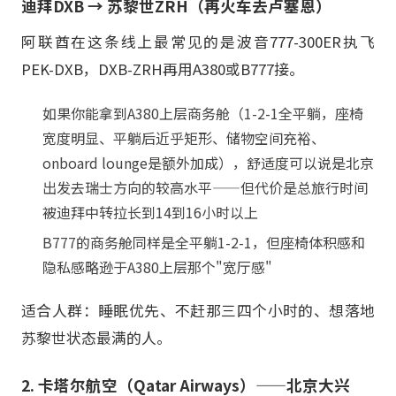
迪拜DXB → 苏黎世ZRH（再火车去卢塞恩）
阿联酋在这条线上最常见的是波音777-300ER执飞
PEK-DXB，DXB-ZRH再用A380或B777接。
如果你能拿到A380上层商务舱（1-2-1全平躺，座椅
宽度明显、平躺后近乎矩形、储物空间充裕、
onboard lounge是额外加成），舒适度可以说是北京
出发去瑞士方向的较高水平——但代价是总旅行时间
被迪拜中转拉长到14到16小时以上
B777的商务舱同样是全平躺1-2-1，但座椅体积感和
隐私感略逊于A380上层那个"宽厅感"
适合人群：睡眠优先、不赶那三四个小时的、想落地
苏黎世状态最满的人。
2. 卡塔尔航空（Qatar Airways）——北京大兴