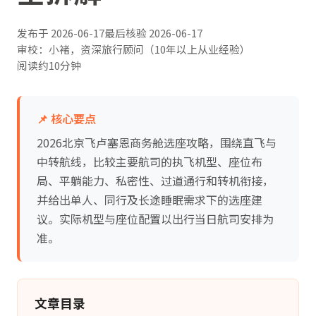
发布于
2026-06-17
最后核验
2026-06-17
审校：小褚，资深旅行顾问（10年以上从业经验）
阅读约10分钟
📌 核心要点
2026北京飞卢塞恩商务舱选座攻略，围绕直飞与
中转航线，比较主要航司的执飞机型、座位布
局、平躺能力、私密性、过道通行和转机衔接，
并给出单人、同行及长途睡眠需求下的选座建
议。实际机型与座位配置以出行当日航司安排为
准。
文章目录