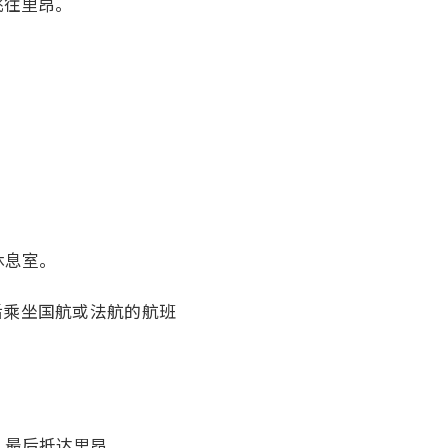
飞往里昂。
。
。
休息室。
后乘坐国航或法航的航班
，最后抵达里昂。