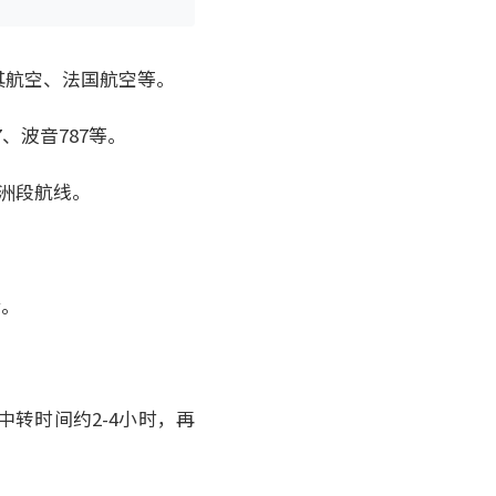
其航空、法国航空等。
7、波音787等。
欧洲段航线。
验。
转时间约2-4小时，再