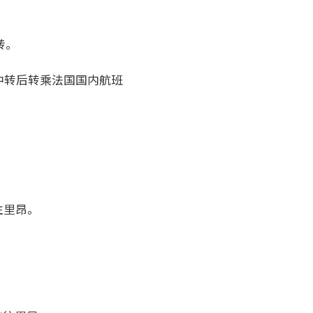
转。
中转后转乘法国国内航班
往里昂。