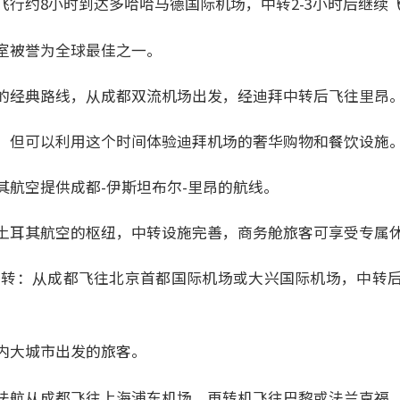
飞行约8小时到达多哈哈马德国际机场，中转2-3小时后继续
室被誉为全球最佳之一。
的经典路线，从成都双流机场出发，经迪拜中转后飞往里昂
，但可以利用这个时间体验迪拜机场的奢华购物和餐饮设施
其航空提供成都-伊斯坦布尔-里昂的航线。
土耳其航空的枢纽，中转设施完善，商务舱旅客可享受专属
中转：从成都飞往北京首都国际机场或大兴国际机场，中转
。
内大城市出发的旅客。
法航从成都飞往上海浦东机场，再转机飞往巴黎或法兰克福