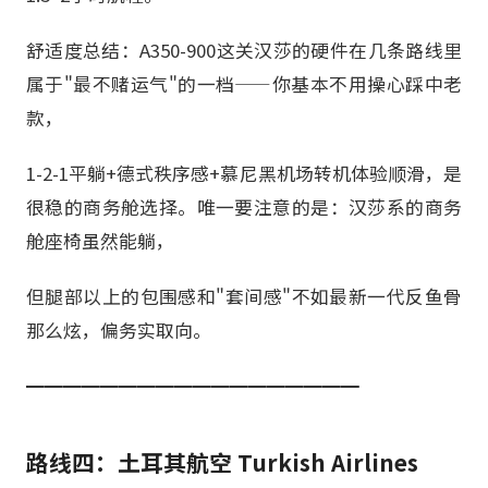
舒适度总结：A350-900这关汉莎的硬件在几条路线里
属于"最不赌运气"的一档——你基本不用操心踩中老
款，
1-2-1平躺+德式秩序感+慕尼黑机场转机体验顺滑，是
很稳的商务舱选择。唯一要注意的是：汉莎系的商务
舱座椅虽然能躺，
但腿部以上的包围感和"套间感"不如最新一代反鱼骨
那么炫，偏务实取向。
━━━━━━━━━━━━━━━━━━
路线四：土耳其航空 Turkish Airlines