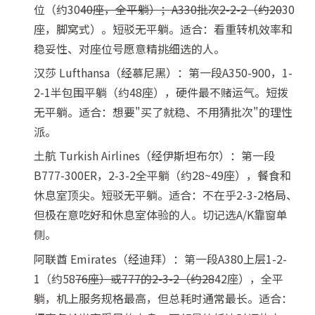
位（约30
40座，全平躺）；A330批次2-2-2（约20
30
座，脚窝式）。短驳无平躺。适合：看重转机效率和
稳妥性、对座位号愿意精挑细选的人。
汉莎 Lufthansa（经慕尼黑）：第一段A350-900，1-
2-1半包围平躺（约48座），硬件最不赌运气。短拨
无平躺。适合：想要"买了就稳、不用猜批次"的理性
派。
土航 Turkish Airlines（经伊斯坦布尔）：第一段
B777-300ER，2-3-2全平躺（约28~49座），餐食和
休息室顶尖。短驳无平躺。适合：不在乎2-3-2格局、
但极在意吃好和休息室体验的人。切记选A/K靠窗单
侧。
阿联酋 Emirates（经迪拜）：第一段A380上层1-2-
1（约58
76座）或777的2-3-2（约28
42座），全平
躺，机上服务规格最高，但总耗时通常最长。适合：