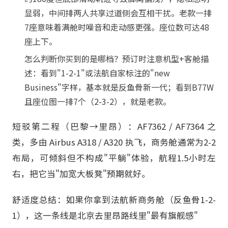
显弱，中间排两人共享过道侧会互相干扰。老款一排
7座意味着满舱时噪音和走动感更强。座位数可达48
座上下。
怎么判断你买到的是哪档？预订时注意机型+客舱描
述：看到"1-2-1"或法航自家标注的"new
Business"字样，基本就是反鱼骨新一代；看到B77W
且座位图一排7个（2-3-2），就是老款。
短驳第二程（巴黎→里昂）：AF7362 / AF7364 之
类，多由 Airbus A318 / A320 执飞，商务舱通常为2-2
布局，可倾斜但不构成"平躺"体验，航程1.5小时左
右，把它当"加宽大板凳"预期就好。
舒适度总结：如果你拿到法航新商务舱（反鱼骨1-2-
1），这一条线是北京去里昂路线里"最有旗舰感"