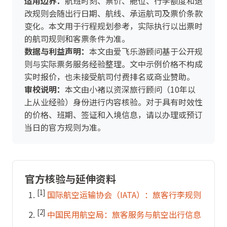
适用边界：
航班时刻、票价、舱位、行李额度和退
改规则会随出行日期、航线、承运航司及票价条款
变化。本文用于行程规划参考，实际执行以出票时
的航司规则和客票条件为准。
数据与利益声明：
本文由爱飞乐游顾问基于公开规
则与实际票务服务经验整理。文中示例价格不构成
实时报价，也未接受航司付费排名或商业赞助。
审校说明：
本文由小褚以资深旅行顾问（10年以
上从业经验）身份进行内容核验。对于具有时效性
的价格、班期、签证和入境信息，请以办理或预订
当日的官方规则为准。
官方核验与延伸资料
[1]
国际航空运输协会（IATA）：旅客行李规则
[2]
中国民用航空局：旅客服务与航空出行信息