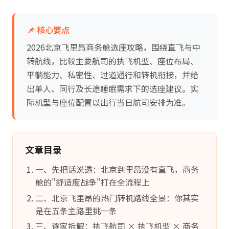
📌 核心要点
2026北京飞里昂商务舱选座攻略，围绕直飞与中
转航线，比较主要航司的执飞机型、座位布局、
平躺能力、私密性、过道通行和转机衔接，并给
出单人、同行及长途睡眠需求下的选座建议。实
际机型与座位配置以出行当日航司安排为准。
文章目录
一、先把话说透：北京到里昂没有直飞，商务
舱的"舒适度战争"打在全流程上
二、北京飞里昂的热门转机路线全景：你其实
是在五条主路里挑一条
三、逐家拆解：执飞航司 × 执飞机型 × 商务