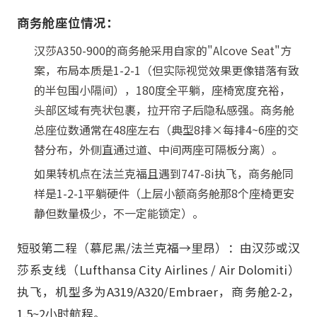
商务舱座位情况：
汉莎A350-900的商务舱采用自家的"Alcove Seat"方
案，布局本质是1-2-1（但实际视觉效果更像错落有致
的半包围小隔间），180度全平躺，座椅宽度充裕，
头部区域有壳状包裹，拉开帘子后隐私感强。商务舱
总座位数通常在48座左右（典型8排×每排4~6座的交
替分布，外侧直通过道、中间两座可隔板分离）。
如果转机点在法兰克福且遇到747-8i执飞，商务舱同
样是1-2-1平躺硬件（上层小额商务舱那8个座椅更安
静但数量极少，不一定能锁定）。
短驳第二程（慕尼黑/法兰克福→里昂）：由汉莎或汉
莎系支线（Lufthansa City Airlines / Air Dolomiti）
执飞，机型多为A319/A320/Embraer，商务舱2-2，
1.5~2小时航程。