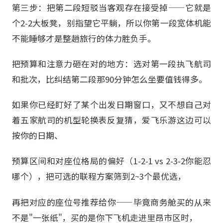
第三步：把第二段短驳当客观存在接受掉——它就是
个2-2大板凳，别指望它平躺，所以你第一段宽体机能
不能睡够才是整趟旅行的体力胜负手。
把预算和注意力砸在对的地方：选对第一段执飞航司
和批次，比纠结第二段那90分钟怎么坐要值钱得多。
如果你已经盯好了某个出发日期窗口，又不想自己对
着五家航司的机型轮换表反复猜，爱飞乐游这边可以
按你的日期、
预算区间和对座位格局的偏好（1-2-1 vs 2-3-2你能忍
哪个），把可选的联程方案筛到2~3个最优选，
再把对应的座位号推荐给你——毕竟商务舱买的从来
不是"一张纸"，买的是你下飞机走进里昂市区时，