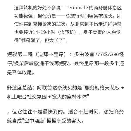
迪拜转机的好处不多说：Terminal 3的商务舱休息区
功能极强；但代价是——总旅行时间容易被拉长。即
使你买到衔接紧凑的班次，从北京到里昂走迪拜通常
也要接近14~19小时（含转机），身子骨累的人会觉
得"躺是躺了，但太长了"。
短驳第二程（迪拜→里昂）：多由波音777或A380经
停/换架后转欧洲干线再短驳，最终里昂那一段多半还
是窄体收尾。
舒适度总结：阿联酋这条线买的是"服务规格天花板 +
机上吧台社交氛围 + 宽大的座椅本体"
，但它往往不是最快到的。适合不赶时间、想把商务
舱当成"空中酒店"慢慢享受的客人。