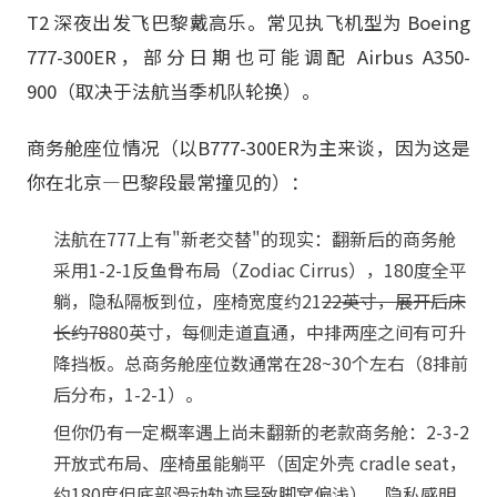
T2 深夜出发飞巴黎戴高乐。常见执飞机型为 Boeing
777-300ER，部分日期也可能调配 Airbus A350-
900（取决于法航当季机队轮换）。
商务舱座位情况（以B777-300ER为主来谈，因为这是
你在北京—巴黎段最常撞见的）：
法航在777上有"新老交替"的现实：翻新后的商务舱
采用1-2-1反鱼骨布局（Zodiac Cirrus），180度全平
躺，隐私隔板到位，座椅宽度约21
22英寸，展开后床
长约78
80英寸，每侧走道直通，中排两座之间有可升
降挡板。总商务舱座位数通常在28~30个左右（8排前
后分布，1-2-1）。
但你仍有一定概率遇上尚未翻新的老款商务舱：2-3-2
开放式布局、座椅虽能躺平（固定外壳 cradle seat，
约180度但底部滑动轨迹导致脚窝偏浅），隐私感明