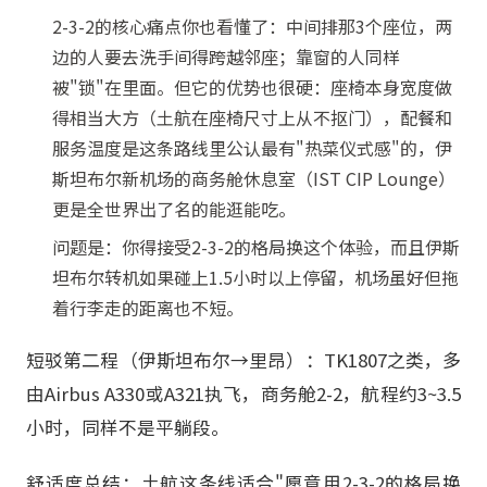
2-3-2的核心痛点你也看懂了：中间排那3个座位，两
边的人要去洗手间得跨越邻座；靠窗的人同样
被"锁"在里面。但它的优势也很硬：座椅本身宽度做
得相当大方（土航在座椅尺寸上从不抠门），配餐和
服务温度是这条路线里公认最有"热菜仪式感"的，伊
斯坦布尔新机场的商务舱休息室（IST CIP Lounge）
更是全世界出了名的能逛能吃。
问题是：你得接受2-3-2的格局换这个体验，而且伊斯
坦布尔转机如果碰上1.5小时以上停留，机场虽好但拖
着行李走的距离也不短。
短驳第二程（伊斯坦布尔→里昂）：TK1807之类，多
由Airbus A330或A321执飞，商务舱2-2，航程约3~3.5
小时，同样不是平躺段。
舒适度总结：土航这条线适合"愿意用2-3-2的格局换