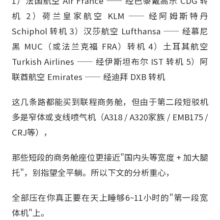
1）法国航空 Air France —— 经巴黎戴高乐 CDG 转
机 2）荷兰皇家航空 KLM —— 经阿姆斯特丹
Schiphol 转机 3）汉莎航空 Lufthansa —— 经慕尼
黑 MUC（或法兰克福 FRA）转机 4）土耳其航空
Turkish Airlines —— 经伊斯坦布尔 IST 转机 5）阿
联酋航空 Emirates —— 经迪拜 DXB 转机
这几条路都能买到联程商务舱，但由于第二段短驳机
多是窄体或支线喷气机（A318 / A320家族 / EMB175 /
CRJ等），
那些短段的商务舱座位更接近"国内头等宽度 + 加大腿
托"，别指望全平躺。所以下文的分析重心，
全部压在你真正要在天上睡够6~11小时的"第一段宽
体机"上。