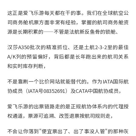
这正是爱飞乐游每天都在干的事。我们在全球航空公
司商务舱机票方面非常有经验，掌握的航司商务舱资
源是长期积累的——不管是法航新反鱼骨的锁舱、
汉莎A350批次的精准抓位、还是土航2-3-2里的最佳
A/K列的预留偏好，背后都是长年跑出来的航司关系
和实时库存判断，
不是靠刷一个比价网站就能替代的。作为IATA国际航
协成员（IATA号08352691）及CATA中国航协成员，
爱飞乐游的出票链路走的是正规航协体系内的代理授
权通道，票源可追溯、改签退票按航司规则走，
不会让你落到"便宜票出了、出了事没人管"的那种灰