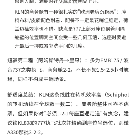
跨别人腿，满舱时社交尴尬度明显上升。
KLM的商务舱有一种很扎实的"欧洲老牌沉稳感"：座
椅布料/皮质配色耐看，配餐不一定最花哨但稳定，荷
兰边检效率也不错。缺点是777上部分座位挨着间隔
舱壁的位置脚窝空间会受一些几何压缩，选座时要避
开最后一排或紧邻洗手间的几席。
短驳第二程（阿姆斯特丹→里昂）：多为EMB175 / 波
音737之类执飞，商务舱2-2，不长不短1.5~2.5小时航
程，同样不构成平躺场景。
舒适度总结：KLM这条线胜在转机效率高（Schiphol
的转机动线在全球数一数二）、商务舱整体可靠不跳
票。但如果你对"必须1-2-1每座直通走道"有执念，建
议锁KL898的777执飞批次并精确到座位号选位，别碰
A330那批2-2-2。