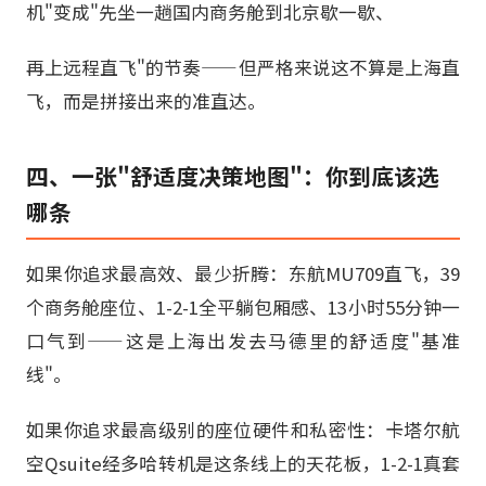
机"变成"先坐一趟国内商务舱到北京歇一歇、
再上远程直飞"的节奏——但严格来说这不算是上海直
飞，而是拼接出来的准直达。
四、一张"舒适度决策地图"：你到底该选
哪条
如果你追求最高效、最少折腾：东航MU709直飞，39
个商务舱座位、1-2-1全平躺包厢感、13小时55分钟一
口气到——这是上海出发去马德里的舒适度"基准
线"。
如果你追求最高级别的座位硬件和私密性：卡塔尔航
空Qsuite经多哈转机是这条线上的天花板，1-2-1真套