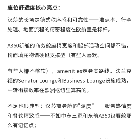
座位舒适度核心亮点：
汉莎的长项是德式秩序感和可靠性——准点率、行李
处理、地面流程的精密程度在欧航里是标杆。
A350新舱的商务舱座椅宽度和腿部活动空间都不错，
椅面填充物偏硬挺支撑型（有些人喜欢、
有些人嫌不够软），amenities走务实路线。法兰克
福的Senator Lounge和Business Lounge设施成熟，
中转衔接效率在欧洲枢纽里算高的。
不足也很典型：汉莎商务舱的"温度"——服务热情度
和餐饮精致感——不如中东三家和东航A350包厢舱那
么有记忆点；