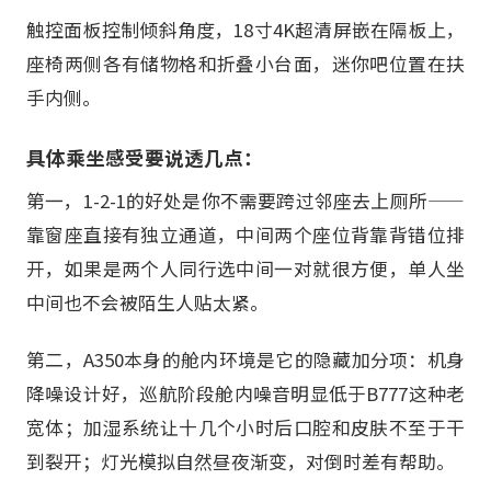
触控面板控制倾斜角度，18寸4K超清屏嵌在隔板上，
座椅两侧各有储物格和折叠小台面，迷你吧位置在扶
手内侧。
具体乘坐感受要说透几点：
第一，1-2-1的好处是你不需要跨过邻座去上厕所——
靠窗座直接有独立通道，中间两个座位背靠背错位排
开，如果是两个人同行选中间一对就很方便，单人坐
中间也不会被陌生人贴太紧。
第二，A350本身的舱内环境是它的隐藏加分项：机身
降噪设计好，巡航阶段舱内噪音明显低于B777这种老
宽体；加湿系统让十几个小时后口腔和皮肤不至于干
到裂开；灯光模拟自然昼夜渐变，对倒时差有帮助。