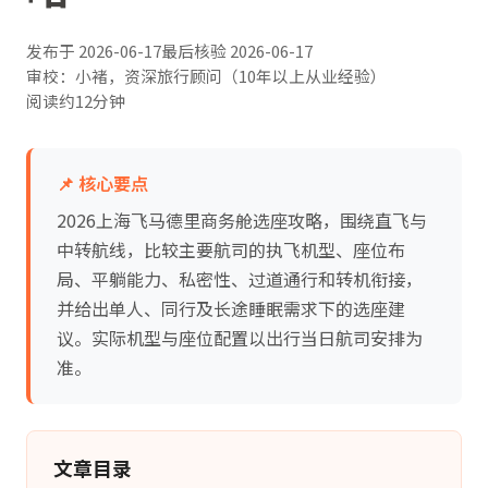
发布于
2026-06-17
最后核验
2026-06-17
审校：小褚，资深旅行顾问（10年以上从业经验）
阅读约12分钟
📌 核心要点
2026上海飞马德里商务舱选座攻略，围绕直飞与
中转航线，比较主要航司的执飞机型、座位布
局、平躺能力、私密性、过道通行和转机衔接，
并给出单人、同行及长途睡眠需求下的选座建
议。实际机型与座位配置以出行当日航司安排为
准。
文章目录