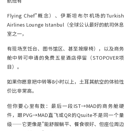
航班有"
Flying Chef"概念）、伊斯坦布尔机场的Turkish
Airlines Lounge Istanbul（全球公认最好的航司休息
室之一，
有现场烹饪台、图书馆区、甚至按摩椅），以及商务
舱中转可申请的免费五星酒店停留（STOPOVER项
目）。
如果你愿意把中转等8小时以上，土耳其航空的体验性
价比非常高。
但你要心里有数：最后一段IST→MAD的商务舱硬
件，跟PVG→MAD直飞或QR的Qsuite不是同一个量
级——它更像是"能舒服躺平、餐食很好、但座位周边