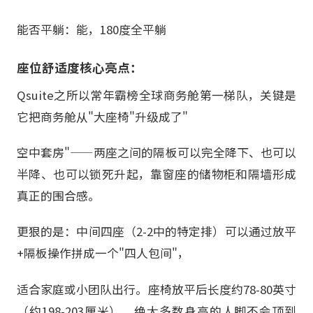
能否平躺：能，180度全平躺
座位舒适度核心亮点：
Qsuite之所以常年霸榜全球商务舱第一梯队，关键是
它把商务舱从"大座椅"升级成了"
空中套房"——两座之间的隔板可以完全降下、也可以
半降、也可以锁死升起，靠窗座的储物柜和隔墙形成
真正的围合感。
更狠的是：中间四座（2-2中的特定排）可以通过放平
+隔板操作拼成一个"四人包间"，
适合家庭或小团队出行。座椅放平后长度约78-80英寸
（约198-203厘米），绝大多数身高的人脚不会顶到