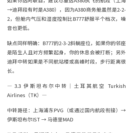
如果你选阿联酋，建议尽量选A380执飞的航段（上海
→迪拜段有时是A380），因为A380商务舱虽然是2-2-
2，但舱内气压和湿度控制比B777舒服半个档次，噪
音也更低。
缺点同样明确：B777的2-3-2斜躺座位，如果你的邻座
是陌生人且对方频繁起身，你的休息会被打断；另外
迪拜中转如果是不同航站楼或高峰时段，步行距离很
长。
— 3.3 伊斯坦布尔中转｜土耳其航空 Turkish
Airlines（TK）—
中转路径：上海浦东PVG（或通过国内航段衔接）→
伊斯坦布尔IST → 马德里MAD