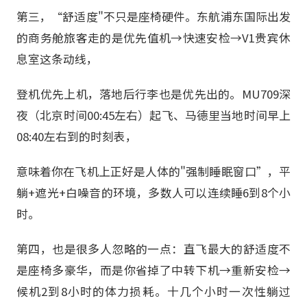
第三，“舒适度"不只是座椅硬件。东航浦东国际出发
的商务舱旅客走的是优先值机→快速安检→V1贵宾休
息室这条动线，
登机优先上机，落地后行李也是优先出的。MU709深
夜（北京时间00:45左右）起飞、马德里当地时间早上
08:40左右到的时刻表，
意味着你在飞机上正好是人体的"强制睡眠窗口”，平
躺+遮光+白噪音的环境，多数人可以连续睡6到8个小
时。
第四，也是很多人忽略的一点：直飞最大的舒适度不
是座椅多豪华，而是你省掉了中转下机→重新安检→
候机2到8小时的体力损耗。十几个小时一次性躺过