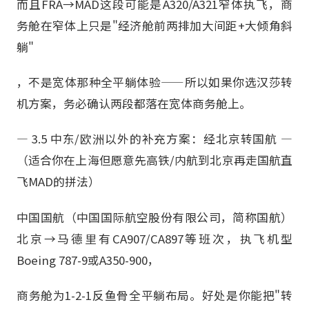
而且FRA→MAD这段可能是A320/A321窄体执飞，商
务舱在窄体上只是"经济舱前两排加大间距+大倾角斜
躺"
，不是宽体那种全平躺体验——所以如果你选汉莎转
机方案，务必确认两段都落在宽体商务舱上。
— 3.5 中东/欧洲以外的补充方案：经北京转国航 —
（适合你在上海但愿意先高铁/内航到北京再走国航直
飞MAD的拼法）
中国国航（中国国际航空股份有限公司，简称国航）
北京→马德里有CA907/CA897等班次，执飞机型
Boeing 787-9或A350-900，
商务舱为1-2-1反鱼骨全平躺布局。好处是你能把"转