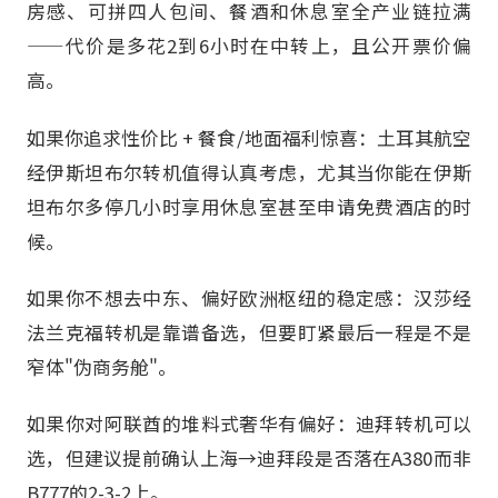
房感、可拼四人包间、餐酒和休息室全产业链拉满
——代价是多花2到6小时在中转上，且公开票价偏
高。
如果你追求性价比 + 餐食/地面福利惊喜：土耳其航空
经伊斯坦布尔转机值得认真考虑，尤其当你能在伊斯
坦布尔多停几小时享用休息室甚至申请免费酒店的时
候。
如果你不想去中东、偏好欧洲枢纽的稳定感：汉莎经
法兰克福转机是靠谱备选，但要盯紧最后一程是不是
窄体"伪商务舱"。
如果你对阿联酋的堆料式奢华有偏好：迪拜转机可以
选，但建议提前确认上海→迪拜段是否落在A380而非
B777的2-3-2上。