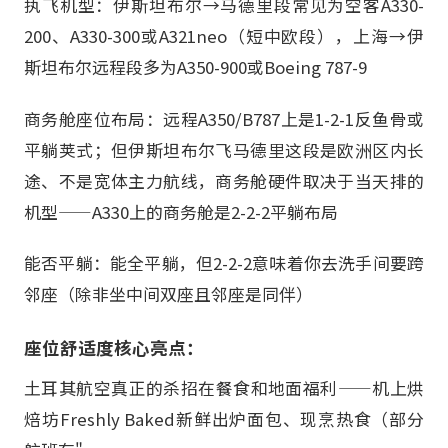
执飞机型：伊斯坦布尔→马德里段常见为空客A330-
200、A330-300或A321neo（短中欧段），上海→伊
斯坦布尔远程段多为A350-900或Boeing 787-9
商务舱座位布局：远程A350/B787上是1-2-1反鱼骨或
平躺荚式；但伊斯坦布尔飞马德里这段是欧洲区内长
途、不是宽体主力航线，商务舱硬件取决于当天排的
机型——A330上的商务舱是2-2-2平躺布局
能否平躺：能全平躺，但2-2-2意味着你去洗手间要跨
邻座（除非坐中间双座且邻座是同伴）
座位舒适度核心亮点：
土耳其航空真正的杀招在餐食和地面福利——机上烘
焙坊Freshly Baked新鲜出炉面包、现烹热食（部分