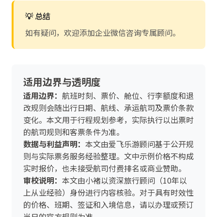
💡 总结
如有疑问，欢迎添加企业微信咨询专属顾问。
适用边界与透明度
适用边界：
航班时刻、票价、舱位、行李额度和退
改规则会随出行日期、航线、承运航司及票价条款
变化。本文用于行程规划参考，实际执行以出票时
的航司规则和客票条件为准。
数据与利益声明：
本文由爱飞乐游顾问基于公开规
则与实际票务服务经验整理。文中示例价格不构成
实时报价，也未接受航司付费排名或商业赞助。
审校说明：
本文由小褚以资深旅行顾问（10年以
上从业经验）身份进行内容核验。对于具有时效性
的价格、班期、签证和入境信息，请以办理或预订
当日的官方规则为准。