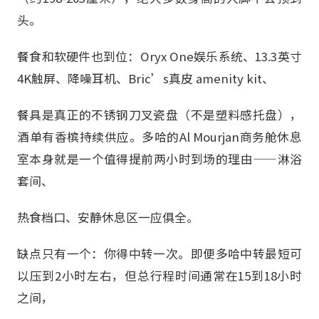
头。
餐食和软硬件也到位：Oryx One娱乐系统、13.3英寸
4K触屏、降噪耳机、Bric’s真皮 amenity kit、
餐具是真正的不锈钢刀叉瓷盘（不是塑料感托盘），
酒单有香槟持续供应。多哈的Al Mourjan商务舱休息
室本身就是一个值得提前两小时到场的理由——淋浴
套间、
热食档口、安静休息区一应俱全。
缺点只有一个：你得中转一次。即便多哈中转最短可
以压到2小时左右，但总行程时间通常在15到18小时
之间，