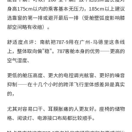
身高175cm以内的乘客基本无压力，185cm以上建议
选靠窗的第一排或避开最后一排（受舱壁弧度影响膝
部空间略有收缩）。
舒适度点评：南航把787-9用在广州-马德里这条线
上，整体取向偏"稳"。787客舱本身的优势——更高的
空气湿度、
更低的舱压高度、更大的电控调光舷窗、更好的噪音
抑制——在十几个小时的跨洋飞行里体感差异是真实
的，
尤其对容易口干、耳膜胀痛的人更友好。座椅的储物
格、阅读灯、电源接口布局都比较顺手。