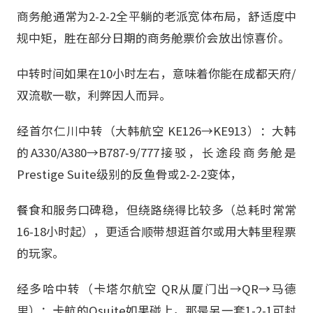
商务舱通常为2-2-2全平躺的老派宽体布局，舒适度中
规中矩，胜在部分日期的商务舱票价会放出惊喜价。
中转时间如果在10小时左右，意味着你能在成都天府/
双流歇一歇，利弊因人而异。
经首尔仁川中转（大韩航空 KE126→KE913）：大韩
的A330/A380→B787-9/777接驳，长途段商务舱是
Prestige Suite级别的反鱼骨或2-2-2变体，
餐食和服务口碑稳，但绕路绕得比较多（总耗时常常
16-18小时起），更适合顺带想逛首尔或用大韩里程票
的玩家。
经多哈中转（卡塔尔航空 QR从厦门出→QR→马德
里）：卡航的Qsuite如果碰上，那是另一套1-2-1可封