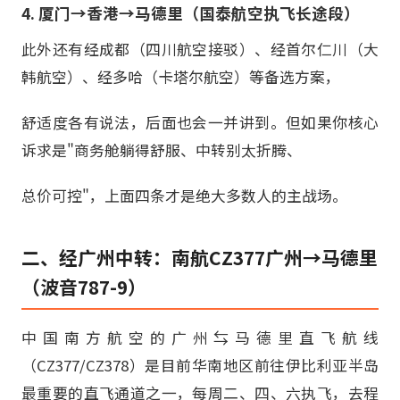
4. 厦门→香港→马德里（国泰航空执飞长途段）
此外还有经成都（四川航空接驳）、经首尔仁川（大
韩航空）、经多哈（卡塔尔航空）等备选方案，
舒适度各有说法，后面也会一并讲到。但如果你核心
诉求是"商务舱躺得舒服、中转别太折腾、
总价可控"，上面四条才是绝大多数人的主战场。
二、经广州中转：南航CZ377广州→马德里
（波音787-9）
中国南方航空的广州⇆马德里直飞航线
（CZ377/CZ378）是目前华南地区前往伊比利亚半岛
最重要的直飞通道之一，每周二、四、六执飞，去程