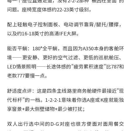
每一个座位直通走道，没有2-2-2那种"被困在里面"的
问题。座椅宽度体感约22-23英寸级别，
配上轻触电子控制面板、电动调节靠背/腿托/腰撑，
以及约16-18英寸的高清IFE大屏。
能否平躺：180°全平躺，而且因为A350本身的客舱环
境——更安静、更好的空气过滤、更低的巡航舱压、
LED情景照明——长途体感的"疲劳累积速度"比787和
老款777要慢一点。
舒适度点评：这是四条主线路里商务舱硬件最接近"现
代标杆"的一档。1-2-2-1意味着你选A座或K座就能独
享窗景+最大侧壁储物+最少被打扰；
双人出行选中间的D-G对座也很方便面对面用餐交