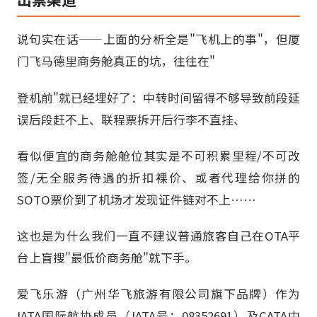
说句实在话——上面的分析全是"飞机上的事"，但厦
门飞马德里商务舱真正的坑，往往在"
登机前"就已经埋好了：中转时间留得不够导致前段延
误后段赶不上、联程票拆开后行李不直挂、
看似便宜的商务舱舱位其实是不可积累里程/不可改
签/无全服务待遇的折扣裸价、或者代理给你拼的
SOTO票价到了机场才发现证件链对不上……
这也是为什么我们一直不建议普通旅客自己在OTA平
台上盲搜"最低价商务舱"就下手。
爱飞乐游（广州华飞旅游有限公司旗下品牌）作为
IATA国际航协成员（IATA号：08352691）及CATA中