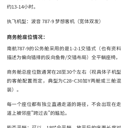
约13-14小时。
执飞机型：波音 787-9 梦想客机（宽体双发）
商务舱座位情况：
南航787-9的公务舱采用的是1-2-1交错式（也有资料
描述为偏向错排的反向鱼骨/交错布局）全平躺座椅，
商务舱总座位数通常在28至30个左右（视具体子机型
的客舱配置而定，典型为C28~C30加Y两舱或三舱混
装）。
每一个座位都有独立直通走道的路径，不会出现在走
道上被邻座"跨过去"的尴尬。
能否平躺：可以，180°全平躺。放平后的床面长度对