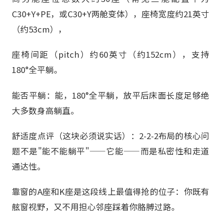
C30+Y+PE，或C30+Y两舱变体），座椅宽度约21英寸
（约53cm），
座椅间距（pitch）约60英寸（约152cm），支持
180°全平躺。
能否平躺：能，180°全平躺，放平后床面长度足够绝
大多数身高躺直。
舒适度点评（这块必须说实话）：2-2-2布局的核心问
题不是"能不能躺平"——它能——而是私密性和走道
通达性。
靠窗的A座和K座是这段线上最值得抢的位子：你既有
舷窗视野，又不用担心邻座踩着你胳膊过路。