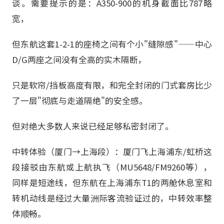
谈。需要提示的是：A350-900的机身截面比787略
宽，
但东航这套1-2-1的座椅之间有个小"缝隙感"——中心
D/G两座之间没有全高的实木隔断，
只是软帘/挡板高度有限，和完全封闭的门式套房比少
了一层"彻底与走道隔绝"的安全感。
但对绝大多数人来说已经足够私密封闭了。
中转体验（厦门→上海段）：厦门飞上海浦东/虹桥这
段接驳由东航或上航执飞（MU5648/FM9260等），
同样是短途线，但东航在上海浦东T1的两舱休息室和
转机动线是经过大量洲际客流验证过的，中转效率整
体顺畅。