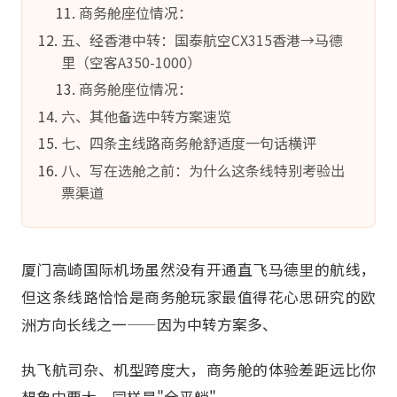
商务舱座位情况：
五、经香港中转：国泰航空CX315香港→马德
里（空客A350-1000）
商务舱座位情况：
六、其他备选中转方案速览
七、四条主线路商务舱舒适度一句话横评
八、写在选舱之前：为什么这条线特别考验出
票渠道
厦门高崎国际机场虽然没有开通直飞马德里的航线，
但这条线路恰恰是商务舱玩家最值得花心思研究的欧
洲方向长线之一——因为中转方案多、
执飞航司杂、机型跨度大，商务舱的体验差距远比你
想象中要大。同样是"全平躺"，