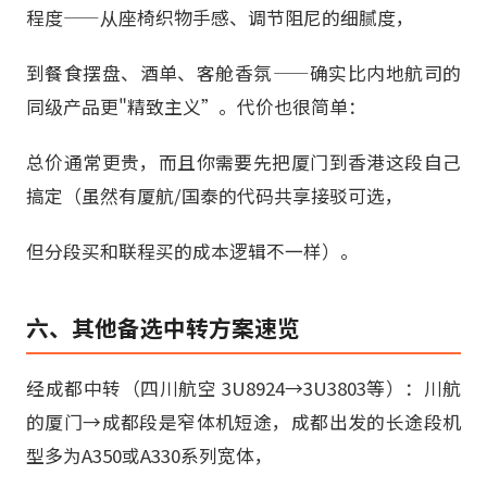
程度——从座椅织物手感、调节阻尼的细腻度，
到餐食摆盘、酒单、客舱香氛——确实比内地航司的
同级产品更"精致主义”。代价也很简单：
总价通常更贵，而且你需要先把厦门到香港这段自己
搞定（虽然有厦航/国泰的代码共享接驳可选，
但分段买和联程买的成本逻辑不一样）。
六、其他备选中转方案速览
经成都中转（四川航空 3U8924→3U3803等）：川航
的厦门→成都段是窄体机短途，成都出发的长途段机
型多为A350或A330系列宽体，