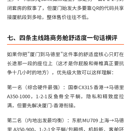
闭套房的叙事了，但厦门始发大多要靠QR的代码共享
接厦航段到多哈，整体售价往往不低。
七、四条主线路商务舱舒适度一句话横评
如果你把"厦门到马德里"这件事的舒适度核心只盯在
长途那一段的座位上（这才是你屁股和脊椎真正要抗
争十几小时的地方），优先级大致可以这样理解：
第一名（综合硬件最强）：国泰CX315 香港→马德里
A350-1000，1-2-1反鱼骨全平躺，隐私和精致度拉
满，但要先解决厦门-香港衔接。
第二名（内地出发最均衡）：东航MU709 上海→马德
里 A350-900，1-2-1全平躺/包厢感，机龄新、客舱环