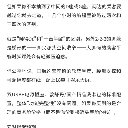
但如果你不幸抽到了中间的D座或G座，两边的乘客要
越过你就去走道，十几个小时的航程里被路过两次和
三四次的区别，
就是"睡得沉"和"一直半醒"的区别。另外2-2-2的脚舱
是梯形的——脚尖那头空间收窄——大脚码的乘客平
躺时脚踝处会有轻微压迫感。
但公平地说，国航这套座椅的软垫厚度、腰部支撑和
可调幅度都在线，配上18英寸娱乐大屏、
双USB+电源插座、欧舒丹/国产精品洗漱包的标准配
置，整体"功能完整性"没有问题。如果你买到的是合
理的商务舱价格（而不是溢价到接近头等舱的钱），
它对得起预期。