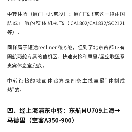
中转体验（厦门→北京段）：厦门飞北京这一段由国
航或山航的窄体机执飞（CA1802/CA1832/SC2121
等），
同样属于短途recliner商务舱，但到了北京首都T3有
国航两舱专属的值机区、快速安检和凤凰/星空联盟系
贵宾休息室兜底，
中转衔接的地面体验算是四条主线里最"体制成
熟"的。
四、经上海浦东中转：东航MU709上海→
马德里（空客A350-900）