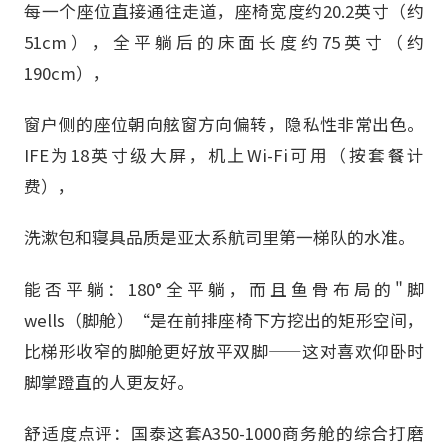
每一个座位直接通往走道，座椅宽度约20.2英寸（约
51cm），全平躺后的床面长度约75英寸（约
190cm），
窗户侧的座位朝向舷窗方向偏转，隐私性非常出色。
IFE为18英寸级大屏，机上Wi-Fi可用（按套餐计
费），
洗漱包和寝具品质是亚太系航司里第一梯队的水准。
能否平躺：180°全平躺，而且鱼骨布局的"脚
wells（脚舱）“是在前排座椅下方挖出的矩形空间，
比梯形收窄的脚舱更好放平双脚——这对喜欢仰卧时
脚掌蹬直的人更友好。
舒适度点评：国泰这套A350-1000商务舱的综合打磨