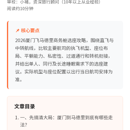
审校：小褚，资深旅行顾问（10年以上从业经验）
阅读约10分钟
📌 核心要点
2026厦门飞马德里商务舱选座攻略，围绕直飞与
中转航线，比较主要航司的执飞机型、座位布
局、平躺能力、私密性、过道通行和转机衔接，
并给出单人、同行及长途睡眠需求下的选座建
议。实际机型与座位配置以出行当日航司安排为
准。
文章目录
一、先搞清大局：厦门到马德里到底有哪些走
法？