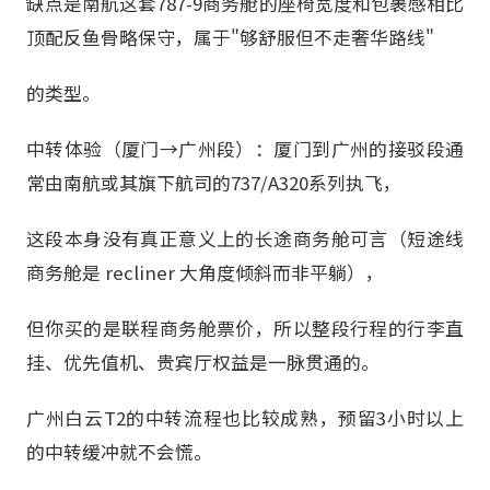
缺点是南航这套787-9商务舱的座椅宽度和包裹感相比
顶配反鱼骨略保守，属于"够舒服但不走奢华路线"
的类型。
中转体验（厦门→广州段）：厦门到广州的接驳段通
常由南航或其旗下航司的737/A320系列执飞，
这段本身没有真正意义上的长途商务舱可言（短途线
商务舱是 recliner 大角度倾斜而非平躺），
但你买的是联程商务舱票价，所以整段行程的行李直
挂、优先值机、贵宾厅权益是一脉贯通的。
广州白云T2的中转流程也比较成熟，预留3小时以上
的中转缓冲就不会慌。