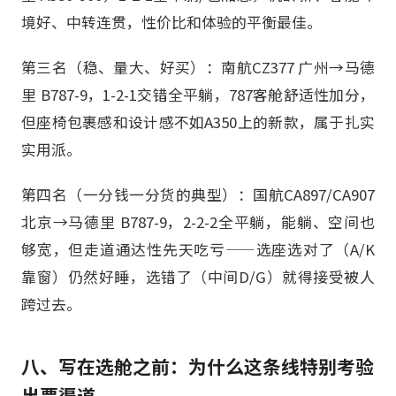
境好、中转连贯，性价比和体验的平衡最佳。
第三名（稳、量大、好买）：南航CZ377 广州→马德
里 B787-9，1-2-1交错全平躺，787客舱舒适性加分，
但座椅包裹感和设计感不如A350上的新款，属于扎实
实用派。
第四名（一分钱一分货的典型）：国航CA897/CA907
北京→马德里 B787-9，2-2-2全平躺，能躺、空间也
够宽，但走道通达性先天吃亏——选座选对了（A/K
靠窗）仍然好睡，选错了（中间D/G）就得接受被人
跨过去。
八、写在选舱之前：为什么这条线特别考验
出票渠道