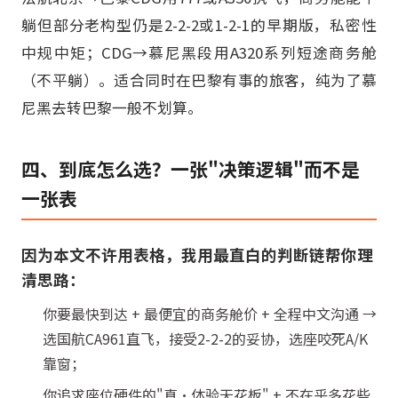
躺但部分老构型仍是2-2-2或1-2-1的早期版，私密性
中规中矩；CDG→慕尼黑段用A320系列短途商务舱
（不平躺）。适合同时在巴黎有事的旅客，纯为了慕
尼黑去转巴黎一般不划算。
四、到底怎么选？一张"决策逻辑"而不是
一张表
因为本文不许用表格，我用最直白的判断链帮你理
清思路：
你要最快到达 + 最便宜的商务舱价 + 全程中文沟通 →
选国航CA961直飞，接受2-2-2的妥协，选座咬死A/K
靠窗；
你追求座位硬件的"真·体验天花板" + 不在乎多花些