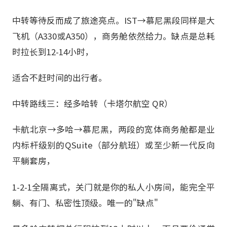
中转等待反而成了旅途亮点。IST→慕尼黑段同样是大
飞机（A330或A350），商务舱依然给力。缺点是总耗
时拉长到12-14小时，
适合不赶时间的出行者。
中转路线三：经多哈转（卡塔尔航空 QR）
卡航北京→多哈→慕尼黑，两段的宽体商务舱都是业
内标杆级别的QSuite（部分航班）或至少新一代反向
平躺套房，
1-2-1全隔离式，关门就是你的私人小房间，能完全平
躺、有门、私密性顶级。唯一的"缺点"