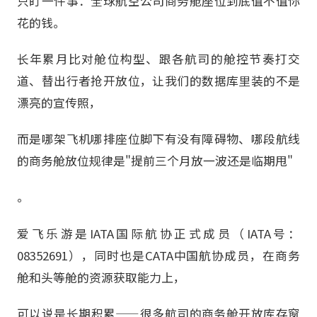
只盯一件事：全球航空公司商务舱座位到底值不值你
花的钱。
长年累月比对舱位构型、跟各航司的舱控节奏打交
道、替出行者抢开放位，让我们的数据库里装的不是
漂亮的宣传照，
而是哪架飞机哪排座位脚下有没有障碍物、哪段航线
的商务舱放位规律是"提前三个月放一波还是临期甩"
。
爱飞乐游是IATA国际航协正式成员（IATA号：
08352691），同时也是CATA中国航协成员，在商务
舱和头等舱的资源获取能力上，
可以说是长期积累——很多航司的商务舱开放库存窗