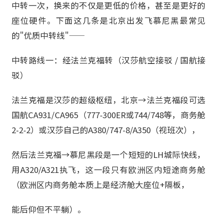
中转一次，换来的不仅是更低的价格，甚至是更好的
座位硬件。下面这几条是北京出发飞慕尼黑最常见
的"优质中转线"——
中转路线一：经法兰克福转（汉莎航空接驳 / 国航接
驳）
法兰克福是汉莎的超级枢纽，北京→法兰克福段可选
国航CA931/CA965（777-300ER或744/748等，商务舱
2-2-2）或汉莎自己的A380/747-8/A350（视班次），
然后法兰克福→慕尼黑段是一个短短的LH城际快线，
用A320/A321执飞，这一段只有欧洲区内短途商务舱
（欧洲区内商务舱本质上是经济舱大座位+隔板，
能后仰但不平躺）。