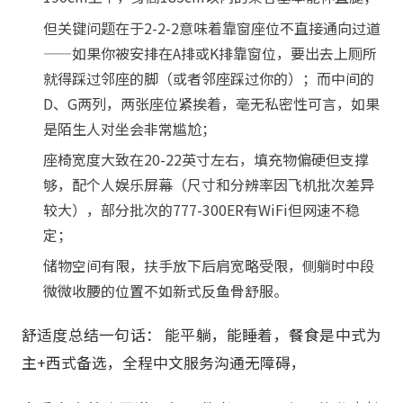
但关键问题在于2-2-2意味着靠窗座位不直接通向过道
——如果你被安排在A排或K排靠窗位，要出去上厕所
就得踩过邻座的脚（或者邻座踩过你的）；而中间的
D、G两列，两张座位紧挨着，毫无私密性可言，如果
是陌生人对坐会非常尴尬；
座椅宽度大致在20-22英寸左右，填充物偏硬但支撑
够，配个人娱乐屏幕（尺寸和分辨率因飞机批次差异
较大），部分批次的777-300ER有WiFi但网速不稳
定；
储物空间有限，扶手放下后肩宽略受限，侧躺时中段
微微收腰的位置不如新式反鱼骨舒服。
舒适度总结一句话： 能平躺，能睡着，餐食是中式为
主+西式备选，全程中文服务沟通无障碍，