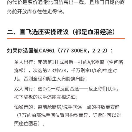
的代价是票价通常比国航高出一截，且热门日期的商
务舱开放库存往往走得快。
二、直飞选座实操建议（都是血泪经验）
如果你选国航CA961（777-300ER，2-2-2）：
单人出行：死磕第1排或最后一排的A/K靠窗（空间略
宽松），次选第2-3排A/K，千万别拿D/G的中座对
儿，否则全程和陌生人肩膀挨肩膀；
双人同行：选D/G一对反而合适——反正你们认识，
拉下隔板的扶手还能互相递酒；
怕噪音的：离前舱厨房/洗手间远一点的排数更安静
（777的前部洗手间位置因构型而异，订票时可以对
照座位图看）。