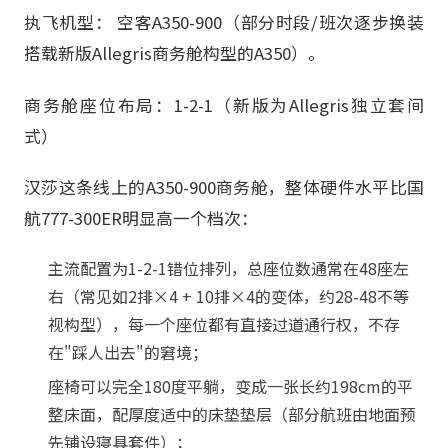
执飞机型： 空客A350-900（部分时段/班次逐步换装
搭载新版Allegris商务舱构型的A350）。
商务舱座位布局：1-2-1（新版为Allegris独立套间
式）
汉莎这条线上的A350-900商务舱，整体硬件水平比国
航777-300ER明显高一个档次：
主流配置为1-2-1错位排列，总座位数通常在48座左
右（常见如2排×4 + 10排×4的变体，约28-48不等
视构型），每一个座位都有直接过道通行权，不存
在"踩人出去"的窘境；
座椅可以完全180度平躺，变成一张长约198cm的平
整床面，配厚度适中的床垫垫层（部分航班由地面预
先铺设寝具套件）；