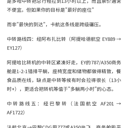
是多哈中转把总行程拉到13小时以上，而且票价通常
不便宜。但如果你的目标是"最好的座位"
而非"最快的到达"，卡航这条线是跨级碾压。
中转路线四：经阿布扎比转（阿提哈德航空 EY889 →
EY127）
阿提哈比转机的中转区紧凑好走，EY的787/A350商务
舱是1-2-1错排平躺，座椅宽度和储物都做得精致，餐
食品质在线，缺点是中转等候有时会拉得很长（13小
时+），更适合把转机等值于"多躺两小时"的心态。
中转路线五：经巴黎转（法国航空 AF201 →
AF1722）
法航北京→巴黎CDG用777或A350执飞，商务舱能平