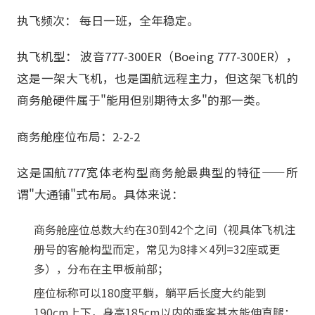
执飞频次： 每日一班，全年稳定。
执飞机型： 波音777-300ER（Boeing 777-300ER），
这是一架大飞机，也是国航远程主力，但这架飞机的
商务舱硬件属于"能用但别期待太多"的那一类。
商务舱座位布局：2-2-2
这是国航777宽体老构型商务舱最典型的特征——所
谓"大通铺"式布局。具体来说：
商务舱座位总数大约在30到42个之间（视具体飞机注
册号的客舱构型而定，常见为8排×4列=32座或更
多），分布在主甲板前部；
座位标称可以180度平躺，躺平后长度大约能到
190cm上下，身高185cm以内的乘客基本能伸直腿；