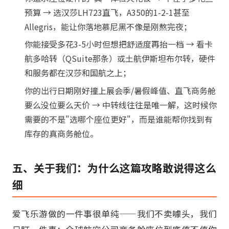
预算 → 选汉莎LH723直飞，A350的1-2-1甚至
Allegris，能让你落地慕尼黑不像是刚熬完夜；
你能接受多花3-5小时但想把舒适度再抬一档 → 看卡
航多哈转（QSuite那条）或土航伊斯坦布尔转，硬件
和服务都在汉莎和国航之上；
你的出行日期刚好撞上展会季/暑假峰值、直飞商务舱
要么没位要么天价 → 中转线往往是唯一解，这时候你
需要的不是"选哪个座位更好"，而是谁能帮你找到有
库存的真商务舱位。
五、关于我们：为什么这篇攻略敢说得这么
细
爱飞乐游做的一件事很单纯——我们不卖噱头，我们