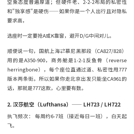
空乘态度普遍厚道；但硬件老、2-2-2布局的私密性
和"独享感"是硬伤——如果你是一个人出行且对隐私
要求高，
选座时一定要抢A或K靠窗，避开D/G中间对儿。
顺便说一句，国航上海⇄慕尼黑那段（CA827/828）
用的是A350-900，商务舱是1-2-1反鱼骨（reverse
herringbone），每个座位直通过道、私密性甩777
版本两条街。所以如果你走北京出发只能坐CA961的
话，那就是777这款，心里要有数。
2. 汉莎航空（Lufthansa）—— LH723 / LH722
执飞频次： 每周约6-7班（接近每日一班），白天起
飞。