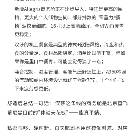
新版Allegris商务舱正在逐步导入，特征是更高的围
挡、更大的个人储物空间、部分排数的"零重力/躺
椅"调校更细腻、16寸以上高清触屏、全机WiFi覆盖
更稳定；
汉莎的机上餐食是典型的德式+欧陆风格，冷盘和热
食的分量足、食材品质稳定，酒单比国航丰富，但如
果你是重口中餐胃，可能会觉得淡了一点；
噪音控制、湿度管理、客舱气压舒适性上，A350本身
的气动和舱内环境设计就优于老款777，十个小时飞
下来疲劳感更低。
舒适度总结一句话： 汉莎这条线的商务舱是北京直飞
慕尼黑目前的"体验天花板"——能真平躺、
私密性够、硬件新、白天航班不用熬夜倒时差。对应