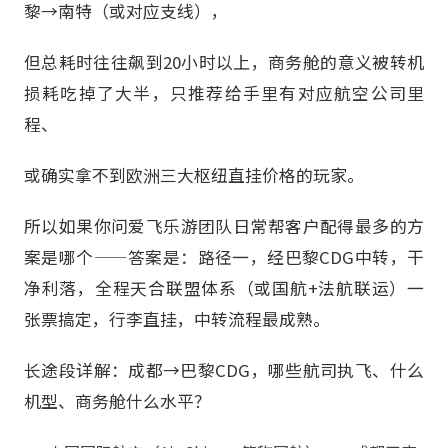
黎→南特（或对应支线），
但总耗时往往飙到20小时以上，商务舱的意义被转机
损耗吃掉了大半，只推荐给手里有对应航空公司里
程、
或确实拿不到欧洲三大枢纽直挂价格的玩家。
所以如果你问爱飞乐游团队日常帮客户配得最多的方
案是哪个——答案是：路径一，经巴黎CDG中转，干
净利落，全程天合联盟体系（或国航+法航联运）一
张票搞定，行李直挂，中转流程最成熟。
长途段详解：成都→巴黎CDG，哪些航司执飞、什么
机型、商务舱什么水平？