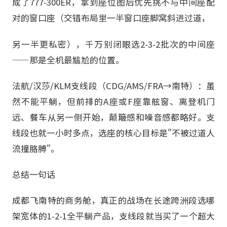
成了777-300ER，拿到座位图后优先挑不与中间座配
对的窗口座（交错布局里一半窗口座脚窝斜进过道，
另一半更私密），千万别闭眼选2-3-2批次的中间座
——那是全机最尴尬的位置。
法航/汉莎/KLM支线段（CDG/AMS/FRA→南特）：虽
然不能平躺，但前排的A座或F座靠舷窗、离登机门
远、餐车从另一侧开始，颠簸感和噪音感都略好。支
线段也就一小时多点，选座的核心目标是"不被过道人
流撞胳膊"。
总结一句话
成都飞南特的商务舱，真正的战场在长途跨洲段选哪
架宽体的1-2-1全平躺产品，支线段就当买了一个超大