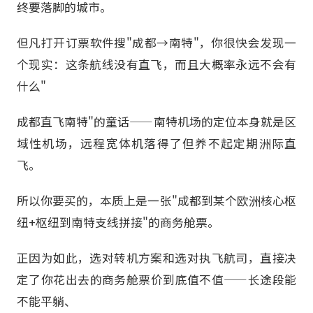
终要落脚的城市。
但凡打开订票软件搜"成都→南特"，你很快会发现一
个现实：这条航线没有直飞，而且大概率永远不会有
什么"
成都直飞南特"的童话——南特机场的定位本身就是区
域性机场，远程宽体机落得了但养不起定期洲际直
飞。
所以你要买的，本质上是一张"成都到某个欧洲核心枢
纽+枢纽到南特支线拼接"的商务舱票。
正因为如此，选对转机方案和选对执飞航司，直接决
定了你花出去的商务舱票价到底值不值——长途段能
不能平躺、