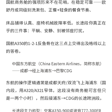
国航商务舱的强项历来不在花哨，在稳定可靠——欧
舒丹或同级别洗漱包、正餐+轻食的餐食节奏、
床品铺得认真、座椅机械故障率低。长途段你真正在
乎的三件事：平躺、安静、别被邻座打扰，
国航A350的1-2-1反鱼骨在这三点上交得出及格线以上
的答卷。
中国东方航空（China Eastern Airlines，简称东航）
——成都→经上海浦东→巴黎CDG
东航的操作逻辑通常是成都天府/双流飞上海浦东（国
内段，用A320/A321窄体，这段没有商务舱可言但只
是一两个小时），然后接浦东→CDG的长途跨洲段。
长途段主力机型：空客A350-900或波音777-300ER