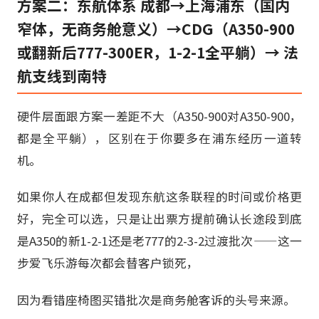
方案二：东航体系 成都→上海浦东（国内
窄体，无商务舱意义）→CDG（A350-900
或翻新后777-300ER，1-2-1全平躺）→ 法
航支线到南特
硬件层面跟方案一差距不大（A350-900对A350-900，
都是全平躺），区别在于你要多在浦东经历一道转
机。
如果你人在成都但发现东航这条联程的时间或价格更
好，完全可以选，只是让出票方提前确认长途段到底
是A350的新1-2-1还是老777的2-3-2过渡批次——这一
步爱飞乐游每次都会替客户锁死，
因为看错座椅图买错批次是商务舱客诉的头号来源。