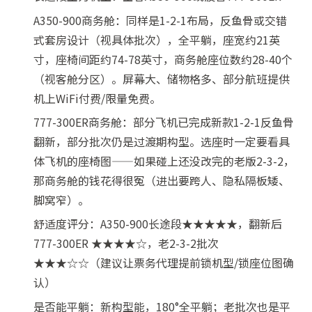
A350-900商务舱：同样是1-2-1布局，反鱼骨或交错
式套房设计（视具体批次），全平躺，座宽约21英
寸，座椅间距约74-78英寸，商务舱座位数约28-40个
（视客舱分区）。屏幕大、储物格多、部分航班提供
机上WiFi付费/限量免费。
777-300ER商务舱：部分飞机已完成新款1-2-1反鱼骨
翻新，部分批次仍是过渡期构型。选座时一定要看具
体飞机的座椅图——如果碰上还没改完的老版2-3-2，
那商务舱的钱花得很冤（进出要跨人、隐私隔板矮、
脚窝窄）。
舒适度评分：A350-900长途段★★★★★，翻新后
777-300ER ★★★★☆，老2-3-2批次
★★★☆☆（建议让票务代理提前锁机型/锁座位图确
认）
是否能平躺：新构型能，180°全平躺；老批次也是平