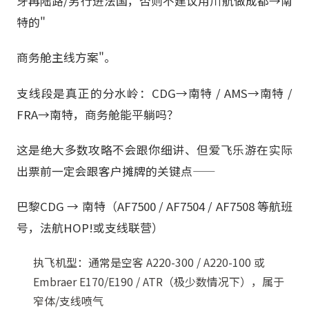
牙再陆路/另行进法国，否则不建议用川航做成都→南
特的"
商务舱主线方案"。
支线段是真正的分水岭：CDG→南特 / AMS→南特 /
FRA→南特，商务舱能平躺吗？
这是绝大多数攻略不会跟你细讲、但爱飞乐游在实际
出票前一定会跟客户摊牌的关键点——
巴黎CDG → 南特（AF7500 / AF7504 / AF7508 等航班
号，法航HOP!或支线联营）
执飞机型：通常是空客 A220-300 / A220-100 或
Embraer E170/E190 / ATR（极少数情况下），属于
窄体/支线喷气