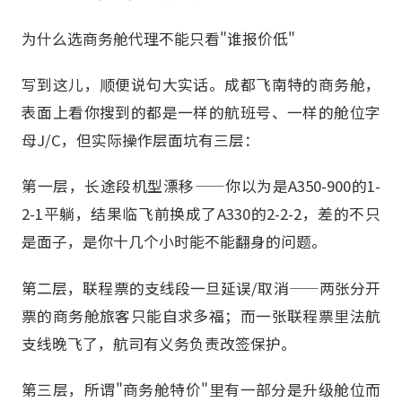
为什么选商务舱代理不能只看"谁报价低"
写到这儿，顺便说句大实话。成都飞南特的商务舱，
表面上看你搜到的都是一样的航班号、一样的舱位字
母J/C，但实际操作层面坑有三层：
第一层，长途段机型漂移——你以为是A350-900的1-
2-1平躺，结果临飞前换成了A330的2-2-2，差的不只
是面子，是你十几个小时能不能翻身的问题。
第二层，联程票的支线段一旦延误/取消——两张分开
票的商务舱旅客只能自求多福；而一张联程票里法航
支线晚飞了，航司有义务负责改签保护。
第三层，所谓"商务舱特价"里有一部分是升级舱位而