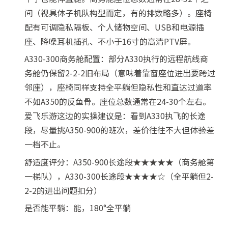
间（视具体子机队构型而定，有的排数略多）。座椅
配有可调隐私隔板、个人储物空间、USB和电源插
座、降噪耳机插孔、不小于16寸的高清PTV屏。
A330-300商务舱配置：部分A330执行的远程航线商
务舱仍保留2-2-2旧布局（意味着靠窗座位进出要跨过
邻座），座椅同样支持全平躺但隐私性和直达过道率
不如A350的反鱼骨。座位总数通常在24-30个左右。
爱飞乐游这边的实操建议是：看到A330执飞的长途
段，尽量挑A350-900的班次，差价往往不大但体验差
一档不止。
舒适度评分：A350-900长途段★★★★★（商务舱第
一梯队），A330-300长途段★★★★☆（全平躺但2-
2-2的进出问题扣分）
是否能平躺：能，180°全平躺