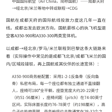
中国国际航空（Air China，简称国航）——成都天府
→经北京/米兰等地中转或联程→CDG
国航在成都天府的国际航线投放力度这几年一直在
线。成都出发去欧洲方向，国航最核心的执飞机型是
空客A350-900和A330-300两类宽体机。
以成都→经北京/罗马/米兰联程到巴黎这条大链路来
看（实际操作中常见的是成都飞北京/成都飞米兰的国
内/区域段接驳，再上国航或其伙伴的长途宽体）：
A350-900商务舱配置：采用1-2-1反鱼骨（反向鱼
骨）私密布局，每一个座位都有独立通道不直接翻
人，座椅可180°全平躺，座垫宽度大约20-22英寸
（约51-56厘米），座椅间距（pitch）在74-80英寸
区间，实际床面长度约76-78英寸（约198厘米），高
个子也能伸直腿。商务舱座位总数通常在28-32个之