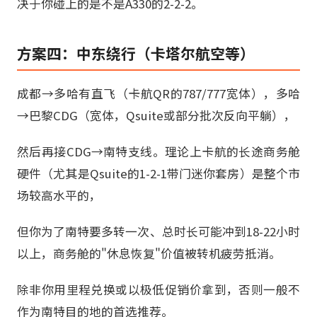
决于你碰上的是不是A330的2-2-2。
方案四：中东绕行（卡塔尔航空等）
成都→多哈有直飞（卡航QR的787/777宽体），多哈
→巴黎CDG（宽体，Qsuite或部分批次反向平躺），
然后再接CDG→南特支线。理论上卡航的长途商务舱
硬件（尤其是Qsuite的1-2-1带门迷你套房）是整个市
场较高水平的，
但你为了南特要多转一次、总时长可能冲到18-22小时
以上，商务舱的"休息恢复"价值被转机疲劳抵消。
除非你用里程兑换或以极低促销价拿到，否则一般不
作为南特目的地的首选推荐。