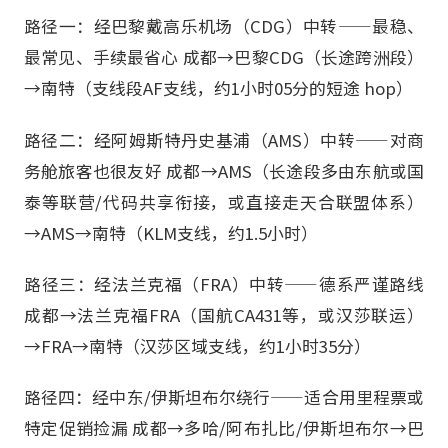
路径一：经巴黎戴高乐机场（CDG）中转——最稳、
最常见、手续最省心 成都→巴黎CDG（长途跨洲段）
→南特（支线段AF支线，约1小时05分的短途 hop）
路径二：经阿姆斯特丹史基浦（AMS）中转——对商
务舱旅客也很友好 成都→AMS（长途段多由东航或国
泰等联营/代码共享衔接，或直接走天合联盟体系）
→AMS→南特（KLM支线，约1.5小时）
路径三：经法兰克福（FRA）中转——德系严谨路线
成都→法兰克福FRA（国航CA431等，或汉莎联运）
→FRA→南特（汉莎区域支线，约1小时35分）
路径四：经中东/伊斯坦布尔绕行——适合用里程票或
特定促销捡漏 成都→多哈/阿布扎比/伊斯坦布尔→巴