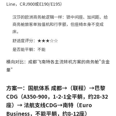
Line，CRJ900或E190/E195）
汉莎的欧洲商务舱逻辑一样：锁中间座、加间距、给
商务舱旅客单独值机和行李额，但座椅本身不变成
床。
舒适度评分：★★★☆☆
是否能平躺：不能
横向对比：成都飞南特各主流转机方案的商务舱"含金
量"
方案一：国航体系 成都→（联程）→巴黎
CDG（A350-900，1-2-1全平躺，约28-32
座）→ 法航支线CDG→南特（Euro
Business，不能平躺，约8-12座）