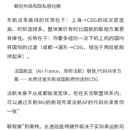
躺但布局和隐私感拉胯
东航这条路线的优势在于：上海→CDG的班次密度
高、时刻选择多，整体票价有时比国航的联程方案更
有弹性。劣势在于：你要多经历一次下机上机的国内
转国际的过渡（成都→浦东→CDG，相当于两段航程
拼起来）。
法国航空（Air France，简称法航）联营/代码共享方
案——本质还是东航或国航把你送到CDG
法航本身不从成都始发宽体，但在天合联盟体系内，
可以通过东航MU的航班号或法航AF的代码共享卖你
一张"
联程票"到南特。长途段座椅硬件取决于实际承运航司