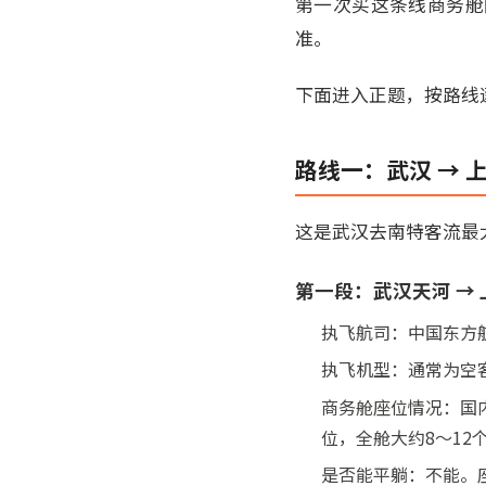
第一次买这条线商务舱
准。
下面进入正题，按路线
路线一：武汉 → 
这是武汉去南特客流最
第一段：武汉天河 →
执飞航司：中国东方航空（Chi
执飞机型：通常为空客A
商务舱座位情况：国内
位，全舱大约8～12
是否能平躺：不能。座