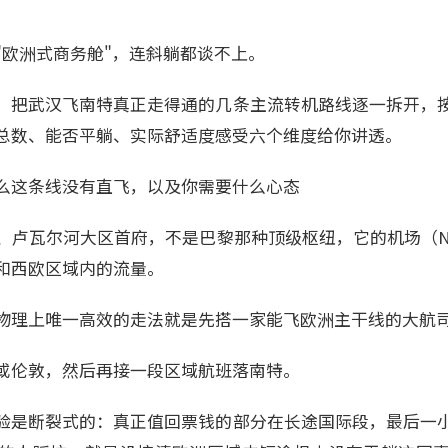
"欧洲式商务舱"，连斜躺都谈不上。
，把武汉飞南特真正走得通的几条主流转机路线逐一拆开，
总数、能否平躺、实际舒适度感受六个维度给你讲透。
么这条线没有直飞，以及你需要什么心态
卢瓦尔河大区首府，不是巴黎那种顶级枢纽，它的机场（NTE
和西欧区域内的流量。
物理上唯一高效的走法就是先搭一家能飞欧洲主干线的大航司
S或伦敦，然后再接一段区域航班落南特。
验是断裂式的：真正值回票钱的部分在长途国际段，最后一