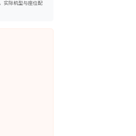
。实际机型与座位配
）