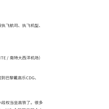
按执飞航司、执飞机型、
 / 南特大西洋机场）
到巴黎戴高乐CDG、
小段权当坐高铁了。很多