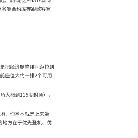
爱飞乐游这种IATA国际
线商务舱合约库存跟散客窗
质是把经济舱整排间距拉到
舱座位大约一排2个可用
倾角大概到115度封顶），
落地，你基本就是上来坐
的地方在于优先登机、优