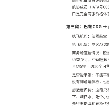
商务舱批发资源的渠道
航协成员（IATA号
口是完全两张价格体
第三段：巴黎CDG 
执飞航司：法國航空（Ai
执飞机型：空客A320
商务舱座位情况：欧
约38英寸，中间座
×约5排 = 约10个
是否能平躺：不能平躺
没有脚蹬延伸板，也
舒适度评价：这段只有
下、喝杯水、吃个小
先行李提取和廊桥优