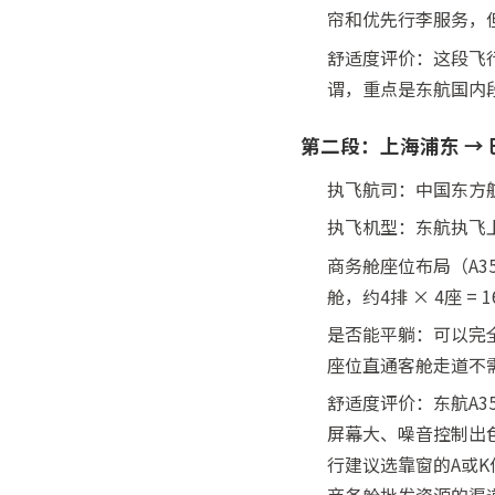
帘和优先行李服务，但
舒适度评价：这段飞
谓，重点是东航国内
第二段：上海浦东 →
执飞航司：中国东方航空（Ch
执飞机型：东航执飞上海
商务舱座位布局（A350
舱，约4排 × 4座 
是否能平躺：可以完全
座位直通客舱走道不
舒适度评价：东航A3
屏幕大、噪音控制出色
行建议选靠窗的A或