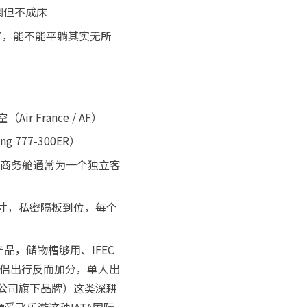
调但不成床
了，能不能平躺其实无所
ir France / AF）
777-300ER）
e），全商务舱通常为一个独立客
英寸，私密隔板到位，每个
品，储物槽够用、IFEC
情侣出行反而加分，单人出
公司旗下品牌）这类深耕