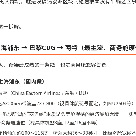
的人踩坑，就是没搞清欧洲区域内短途根本没有平躺这回
逐一拆解。
上海浦东 → 巴黎CDG → 南特（最主流、商务舱
大、衔接最成熟的一条线，也是商务舱旅客首选。
 上海浦东（国内段）
na Eastern Airlines / 东航 / MU）
320neo或波音737-800（视具体航班号而定，如MU2503等
航段所谓的"商务舱"本质是头等舱规格的经济舱加大版——典型
个商务舱座位（视具体机型8座/12座/16座不等）
椅倾角约100～115度，椅距大约36～38英寸，比经济舱宽