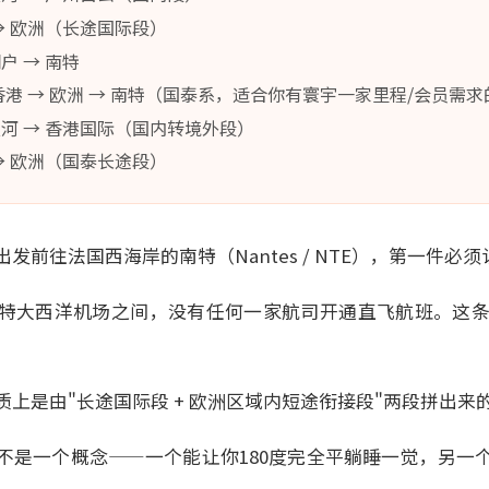
→ 欧洲（长途国际段）
户 → 南特
香港 → 欧洲 → 南特（国泰系，适合你有寰宇一家里程/会员需
河 → 香港国际（国内转境外段）
→ 欧洲（国泰长途段）
发前往法国西海岸的南特（Nantes / NTE），第一件必
特大西洋机场之间，没有任何一家航司开通直飞航班。这条线
上是由"长途国际段 + 欧洲区域内短途衔接段"两段拼出来
不是一个概念——一个能让你180度完全平躺睡一觉，另一