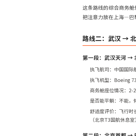
这条路线的综合商务舱体
把注意力放在上海—巴
路线二：武汉 → 
第一段：武汉天河 →
执飞航司：中国国际航空（A
执飞机型：Boeing 737
商务舱座位情况：2-
是否能平躺：不能，倾
舒适度评价：飞行时
（北京T3国航休息
第二段：北京首都 →