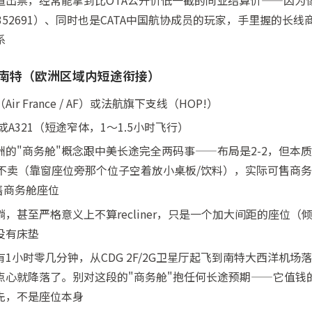
出票，经常能拿到比OTA公开价低一截的同业结算价——因为像
08352691）、同时也是CATA中国航协成员的玩家，手里握的长
系
→ 南特（欧洲区域内短途衔接）
r France / AF）或法航旗下支线（HOP!）
或A321（短途窄体，1～1.5小时飞行）
洲的"商务舱"概念跟中美长途完全两码事——布局是2-2，但本
位不卖（靠窗座位旁那个位子空着放小桌板/饮料），实际可售商务
可售商务舱座位
，甚至严格意义上不算recliner，只是一个加大间距的座位（
没有床垫
1小时零几分钟，从CDG 2F/2G卫星厅起飞到南特大西洋机场
点心就降落了。别对这段的"商务舱"抱任何长途预期——它值钱
先，不是座位本身