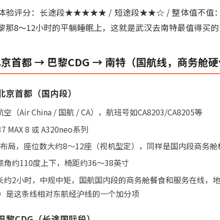
验评分：长途段★★★★★ / 短途段★★☆ / 整体值不
黎那8～12小时的平躺睡眠上，这就是武汉去南特最值得买
北京首都 → 巴黎CDG → 南特（国航线，商务舱
 北京首都（国内段）
ir China / 国航 / CA），航班号如CA8203/CA8205等
 MAX 8 或 A320neo系列
2布局，座位数大约8～12座（视机型定），同样是国内段商务舱
角约110度上下，椅距约36～38英寸
长约2小时，中规中矩，国航国内段的商务舱餐食和服务在线，
室）是这条线相对东航经沪线的一个加分项
 巴黎CDG（长途国际段）