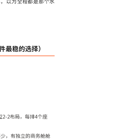
事，以为全程都是那个水
硬件最稳的选择）
）
2-2布局，每排4个座
敞不少，有独立的商务舱舱