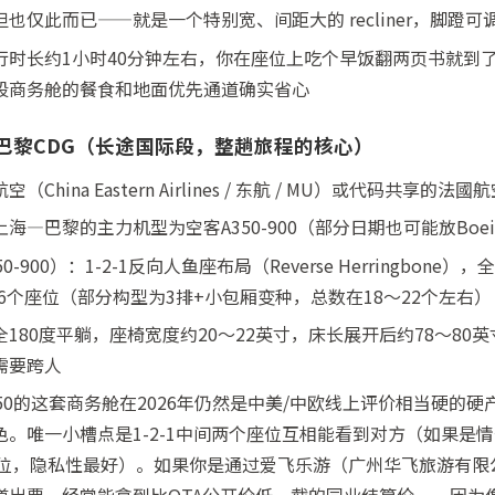
也仅此而已——就是一个特别宽、间距大的 recliner，脚蹬可
行时长约1小时40分钟左右，你在座位上吃个早饭翻两页书就到
段商务舱的餐食和地面优先通道确实省心
 巴黎CDG（长途国际段，整趟旅程的核心）
ina Eastern Airlines / 东航 / MU）或代码共享的法國航空（A
—巴黎的主力机型为空客A350-900（部分日期也可能放Boeing 
-900）：1-2-1反向人鱼座布局（Reverse Herringbon
= 16个座位（部分构型为3排+小包厢变种，总数在18～22个左右）
180度平躺，座椅宽度约20～22英寸，床长展开后约78～80
需要跨人
50的这套商务舱在2026年仍然是中美/中欧线上评价相当硬的硬产
。唯一小槽点是1-2-1中间两个座位互相能看到对方（如果是
K位，隐私性最好）。如果你是通过爱飞乐游（广州华飞旅游有限