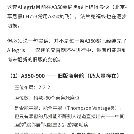
这套Allegris目前在A350慕尼黑线上铺得最快（北京-
慕尼黑LH723常用A350执飞），法兰克福线也在逐步
切换。
但必须说一句实话：并不是每一架A350都已经装完了
Allegris——汉莎的交替期还在进行中，你有可能落到
尚未翻新的旧版商务舱。
（2）A350-900 —— 旧版商务舱（仍大量存在）
座位布局：2-2-2
座位数：约48-60个商务舱座位
是否能平躺：能全平躺（Thompson Vantage类），
但只有靠窗的几排能不踩别人过道直接出去——中间
座的"跳邻居"问题是2-2-2的老毛病