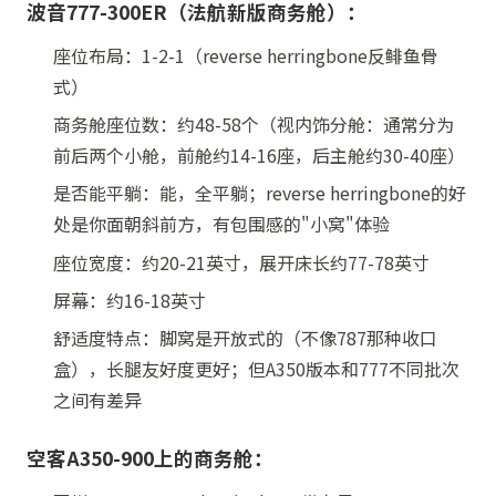
波音777-300ER（法航新版商务舱）：
座位布局：1-2-1（reverse herringbone反鲱鱼骨
式）
商务舱座位数：约48-58个（视内饰分舱：通常分为
前后两个小舱，前舱约14-16座，后主舱约30-40座）
是否能平躺：能，全平躺；reverse herringbone的好
处是你面朝斜前方，有包围感的"小窝"体验
座位宽度：约20-21英寸，展开床长约77-78英寸
屏幕：约16-18英寸
舒适度特点：脚窝是开放式的（不像787那种收口
盒），长腿友好度更好；但A350版本和777不同批次
之间有差异
空客A350-900上的商务舱：