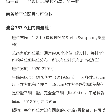
辑一致——全线1-2-1错位布局、全平躺。
商务舱座位配置与座位数
波音787-9上的商务舱：
座位布局：1-2-1（错位排列的Stelia Symphony类座
椅）
总商务舱座位数：通常约30个座位（约8排，每排4个
座椅单位但错位分布，所以有些排只有2个窗边位）
座位宽度：约20-21英寸
平躺后床长：约76英寸（约193cm），大多数175cm
以下乘客能完全伸直，185cm+乘客会感觉脚箱稍挤
是否能平躺：能，完全全平躺（lie-flat），不是斜躺
屏幕：约18英寸高清触屏
储物：每个座位旁边有固定的小桌台/置物台，鞋可以