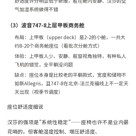
舒适度评分明显低于新版，胜在舱内安静、汉莎的空
气加湿系统做得不错
（3）波音747-8上层甲板商务舱
布局：上甲板（upper deck）是2-2的小舱，一共大
约8-20个商务舱座位（看批次分舱方式）
体验：上甲板人少、安静、舷窗视角独特，有种私人
飞机的错觉，全平躺没问题
缺点：座位本身是比较老的平躺款式，宽度和储物不
如新Allegris，且747-8在北京-法兰克福线上不一定天
天出现（视季节调度）
座位舒适度细说
汉莎的强项是"系统性稳定"——座椅也许不是业内最
花哨的，但客舱湿度控制、增压舒适度、