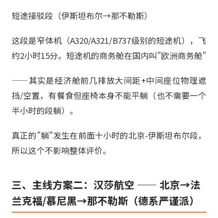
短途接驳段（伊斯坦布尔→那不勒斯）
这段是窄体机（A320/A321/B737级别的短途机），飞
约2小时15分。短途机的商务舱在国内叫"欧洲商务舱"
——其实是经济舱前几排放大间距+中间座位物理遮
挡/空置，有餐食但座椅本身不能平躺（也不需要一个
半小时的段躺）。
真正的"躺"发生在前面十小时的北京-伊斯坦布尔段，
所以这个不影响整体评价。
三、主线方案二：汉莎航空 —— 北京→法
兰克福/慕尼黑→那不勒斯（德系严谨派）