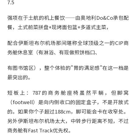
7.5
强项在于土航的机上餐饮——由奥地利Do&Co承包配
餐，土式前菜拼盘+现烤面包篮+多道式主菜，
配合伊斯坦布尔机场那间堪称全球顶级之一的CIP商
务舱休息室（有淋浴、有现做煎饼档口、
有图书馆区），整个体验的"胃的满足感"在这一档是
最突出的。
短板上：787的商务舱座椅虽然平躺，但脚窝
（footwell）是向内侧收口的固定盒子，不是开放式
的。如果你个子超过188cm，脚可能会卡在收窄处。
另外伊斯坦布尔机场太大，中转步行距离不短，不过
商务舱有Fast Track优先权。