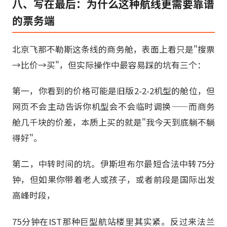
八、写在最后：为什么这种航线更需要靠谱
的票务端
北京飞那不勒斯这条线的商务舱，表面上看只是"搜票
→比价→买"，但实际操作中最容易踩的坑有三个：
第一，你看到的价格可能是旧版2-2-2机型的舱位，但
网页不会主动告诉你机型会不会临时调换——而商务
舱几千块的价差，本质上买的就是"我今天到底躺不躺
得好"。
第二，中转时间的坑。伊斯坦布尔最短合法中转75分
钟，但如果你带着老人或孩子，或者前段是国际出发
高峰时段，
75分钟在IST那种巨型航站楼里其实紧。反过来法兰