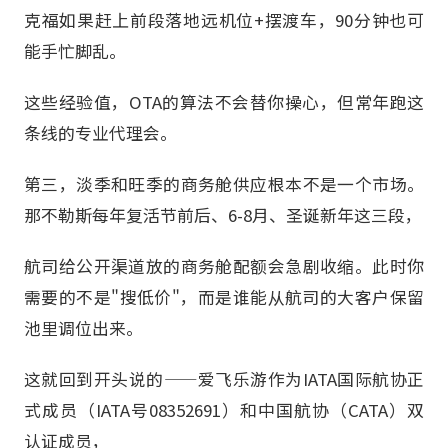
克福如果赶上前段落地远机位+摆渡车，90分钟也可
能手忙脚乱。
这些经验值，OTA的算法不会替你操心，但常年跑这
条线的专业代理会。
第三，淡季和旺季的商务舱供应根本不是一个市场。
那不勒斯每年复活节前后、6-8月、圣诞新年这三段，
航司给公开渠道放的商务舱配额会急剧收缩。此时你
需要的不是"搜低价"，而是谁能从航司的大客户保留
池里调位出来。
这就回到开头说的——爱飞乐游作为IATA国际航协正
式成员（IATA号08352691）和中国航协（CATA）双
认证成员，