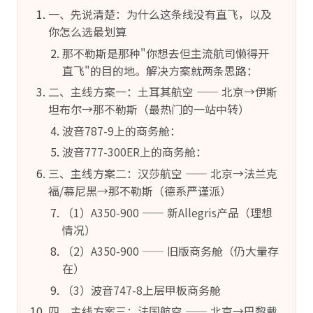
一、先说清楚：为什么这条线没有直飞，以及
你怎么选最划算
那不勒斯是那种"你想去但主流航司懒得开
直飞"的目的地。解决方案就两条思路：
二、主线方案一：土耳其航空 —— 北京→伊斯
坦布尔→那不勒斯（最热门的一站中转）
波音787-9上的商务舱：
波音777-300ER上的商务舱：
三、主线方案二：汉莎航空 —— 北京→法兰克
福/慕尼黑→那不勒斯（德系严谨派）
（1）A350-900 —— 新Allegris产品（理想
情况）
（2）A350-900 —— 旧版商务舱（仍大量存
在）
（3）波音747-8上层甲板商务舱
四、主线方案三：法国航空 —— 北京→巴黎戴