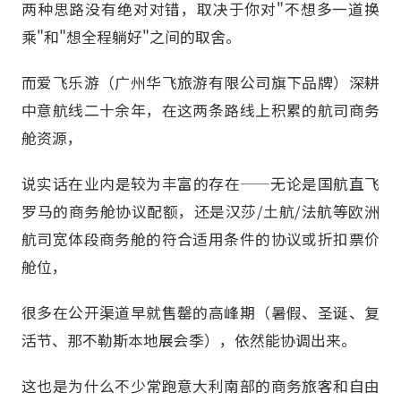
两种思路没有绝对对错，取决于你对"不想多一道换
乘"和"想全程躺好"之间的取舍。
而爱飞乐游（广州华飞旅游有限公司旗下品牌）深耕
中意航线二十余年，在这两条路线上积累的航司商务
舱资源，
说实话在业内是较为丰富的存在——无论是国航直飞
罗马的商务舱协议配额，还是汉莎/土航/法航等欧洲
航司宽体段商务舱的符合适用条件的协议或折扣票价
舱位，
很多在公开渠道早就售罄的高峰期（暑假、圣诞、复
活节、那不勒斯本地展会季），依然能协调出来。
这也是为什么不少常跑意大利南部的商务旅客和自由