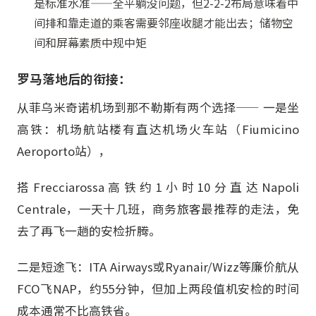
是标准水准——全平躺没问题，但2-2-2布局意味着中
间排和靠走道的乘客需要邻座收腿才能出去；储物空
间和屏幕素质中规中矩
罗马落地后的衔接：
从菲乌米奇诺机场到那不勒斯有两个选择—— 一是坐
高铁：机场航站楼有直达机场火车站（Fiumicino
Aeroporto站），
搭Frecciarossa高铁约1小时10分直达Napoli
Centrale，一天十几班，商务旅客最推荐的走法，免
去了再飞一趟的安检折腾。
二是短途飞：ITA Airways或Ryanair/Wizz等廉价航从
FCO飞NAP，约55分钟，但加上两段值机安检的时间
成本通常不比高铁省。