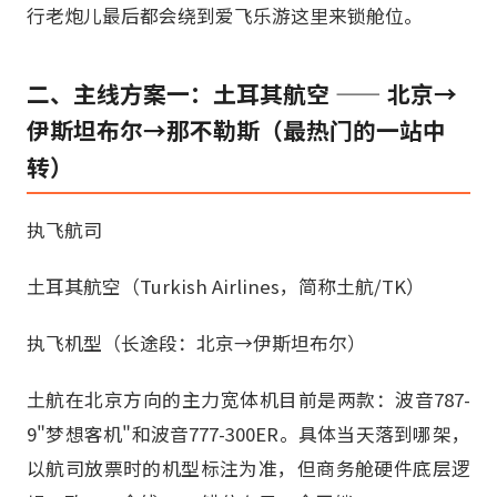
行老炮儿最后都会绕到爱飞乐游这里来锁舱位。
二、主线方案一：土耳其航空 —— 北京→
伊斯坦布尔→那不勒斯（最热门的一站中
转）
执飞航司
土耳其航空（Turkish Airlines，简称土航/TK）
执飞机型（长途段：北京→伊斯坦布尔）
土航在北京方向的主力宽体机目前是两款：波音787-
9"梦想客机"和波音777-300ER。具体当天落到哪架，
以航司放票时的机型标注为准，但商务舱硬件底层逻