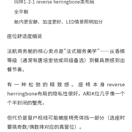
同样1-2-1 reverse herringbone类布局
全平躺
舱内更安静、加湿更好、LED情景照明加分
座位舒适度细说
法航商务舱的核心卖点是"法式服务美学"——从香槟
等级（通常有唐培里侬或同级备选）到餐具质感到出
餐节奏，
有一种松弛的精致感。座椅本身reverse
herringbone布局的隐私性很好，A和K位几乎像一个
个半封闭的蟹壳，
但代价是窗户视线可能被座椅壳体挡一部分（选座时
要挑奇数/偶数排对应的真窗位）。