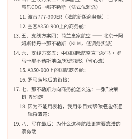
高乐CDG→那不勒斯（法式优雅派）
波音777-300ER（法航新版商务舱）：
空客A350-900上的商务舱：
五、支线方案四：荷兰皇家航空 —— 北京→阿
姆斯特丹→那不勒斯（KLM，低调务实派）
六、支线方案五：中国国际航空直飞罗马 + 罗
马→那不勒斯地面/短途接驳（省心流）
A350-900上的国航商务舱：
罗马落地后的衔接：
七、那不勒斯方向商务舱怎么选：一张"决策
树"帮你定
因为不能用表格，我用条目式帮你把选择逻
辑捋清楚：
八、写在最后：为什么这种航线更需要靠谱的
票务端