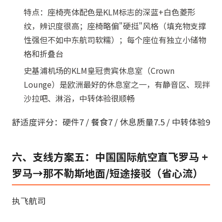
特点：座椅壳体配色是KLM标志的深蓝+白色菱形
纹，辨识度很高；座椅略偏"硬挺"风格（填充物支撑
性强但不如中东航司软糯）；每个座位有独立小储物
格和折叠台
史基浦机场的KLM皇冠贵宾休息室（Crown
Lounge）是欧洲最好的休息室之一，有静音区、现拌
沙拉吧、淋浴，中转体验很顺畅
舒适度评分：硬件7 / 餐食7 / 休息质量7.5 / 中转体验9
六、支线方案五：中国国际航空直飞罗马 +
罗马→那不勒斯地面/短途接驳（省心流）
执飞航司