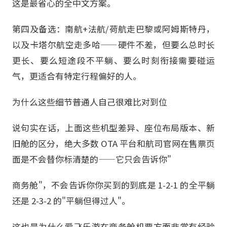
这是最省心的全中文方案。
第四及备选：南航+法航/荷航走巴黎或阿姆斯特丹，
以及卡塔尔航空走多哈——硬件不差，但要么总时长
更长、要么短途段不平躺、要么时刻衔接需要碰运
气，更适合有特定行程偏好的人。
为什么这些细节普通人自己很难比对到位
说句实在话，上面这些机型差异、座位布局版本、新
旧舱的区分，绝大多数 OTA 平台和航司官网在售票页
面是不会替你标清楚的——它只会告诉你"
商务舱"，不会告诉你你买到的到底是 1-2-1 的全平躺
还是 2-3-2 的"平躺但得过人"。
这也是为什么爱飞乐游在商务舱机票方面非常有经验