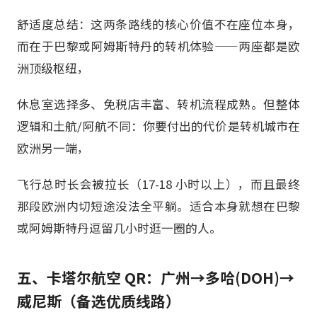
舒适度总结：这两条路线的核心价值不在座位本身，
而在于巴黎或阿姆斯特丹的转机体验——两座都是欧
洲顶级枢纽，
休息室选择多、免税店丰富、转机流程成熟。但整体
逻辑和土航/阿航不同：你要付出的代价是转机城市在
欧洲另一端，
飞行总时长会被拉长（17-18 小时以上），而且最终
那段欧洲内切短途没法全平躺。适合本身就想在巴黎
或阿姆斯特丹逗留几小时逛一圈的人。
五、卡塔尔航空 QR：广州→多哈(DOH)→
威尼斯（备选优质线路）