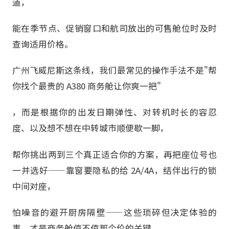
道，
能在季节点、促销窗口和航司放出的可售舱位时及时
查询适用价格。
广州飞威尼斯这条线，我们最常见的操作手法不是"帮
你找个最贵的 A380 商务舱让你爽一把"
，而是根据你的出发日期弹性、对转机时长的容忍
度、以及想不想在中转城市顺便歇一脚，
帮你挑出两到三个真正适合你的方案，再把座位号也
一并选好——靠窗要隐私的给 2A/4A，结伴出行的锁
中间对座，
怕噪音的避开厨房隔壁——这些琐碎但决定体验的
事，才是商务舱值不值那个价的关键。