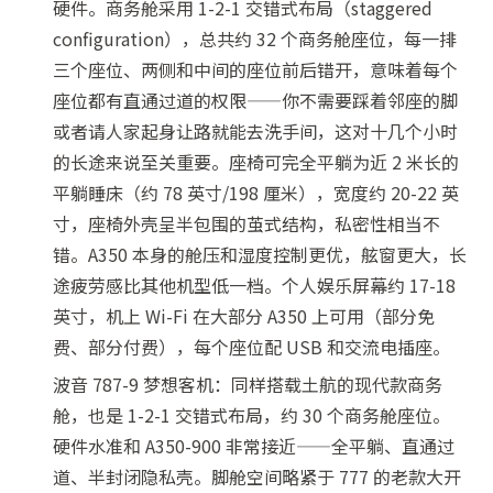
硬件。商务舱采用 1-2-1 交错式布局（staggered
configuration），总共约 32 个商务舱座位，每一排
三个座位、两侧和中间的座位前后错开，意味着每个
座位都有直通过道的权限——你不需要踩着邻座的脚
或者请人家起身让路就能去洗手间，这对十几个小时
的长途来说至关重要。座椅可完全平躺为近 2 米长的
平躺睡床（约 78 英寸/198 厘米），宽度约 20-22 英
寸，座椅外壳呈半包围的茧式结构，私密性相当不
错。A350 本身的舱压和湿度控制更优，舷窗更大，长
途疲劳感比其他机型低一档。个人娱乐屏幕约 17-18
英寸，机上 Wi-Fi 在大部分 A350 上可用（部分免
费、部分付费），每个座位配 USB 和交流电插座。
波音 787-9 梦想客机：同样搭载土航的现代款商务
舱，也是 1-2-1 交错式布局，约 30 个商务舱座位。
硬件水准和 A350-900 非常接近——全平躺、直通过
道、半封闭隐私壳。脚舱空间略紧于 777 的老款大开