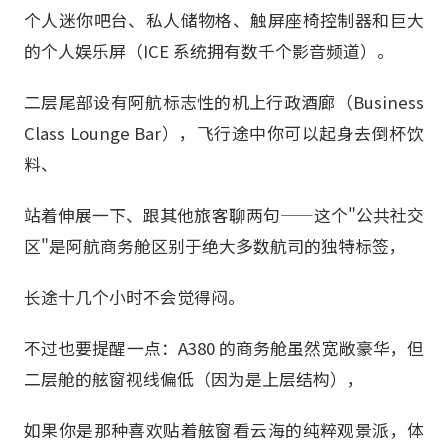
个人迷你吧台、私人储物格、触屏座椅控制器和巨大
的个人娱乐屏（ICE 系统拥有数千个影音频道）。
二层尾部设有阿航标志性的机上行政酒廊（Business
Class Lounge Bar），飞行途中你可以起身去倒杯饮
料、
站着伸展一下、跟其他旅客聊两句——这个"公共社交
区"是阿航商务舱区别于绝大多数航司的独特标签，
长途十几个小时不会觉得闷。
不过也要提醒一点：A380 的商务舱虽然宽敞豪华，但
二层舱的舷窗视线偏低（因为是上层结构），
如果你是那种喜欢贴着舷窗看云海的纯粹观景派，体