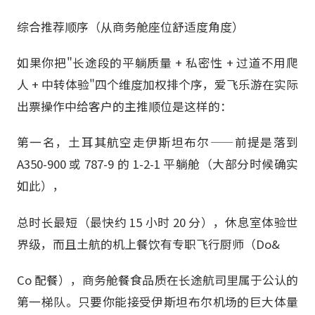
综合推荐顺序（从商务舱座位舒适度角度）
如果你把"长途段的平躺质量 + 私密性 + 过道不用爬
人 + 中转体验"四个维度加权排个序，爱飞乐游在实际
出票操作中给客户的主推顺位是这样的：
第一名，土耳其航空走伊斯坦布尔——前提是落到
A350-900 或 787-9 的 1-2-1 平躺舱（大部分时候确实
如此），
总时长最短（最快约 15 小时 20 分），休息室体验世
界级，而且土航的机上餐饮有专职飞行厨师（Do&
Co 配餐），商务舱餐食品质在长途航司里属于公认的
第一梯队。只要你能接受伊斯坦布尔机场的巨大体量