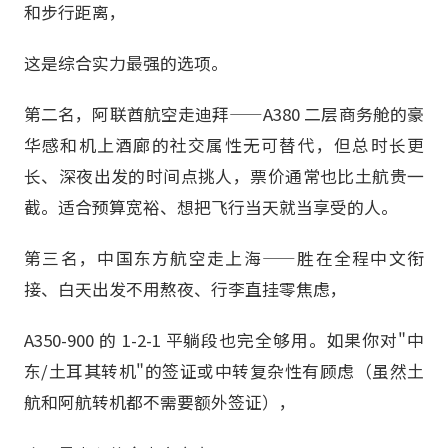
和步行距离，
这是综合实力最强的选项。
第二名，阿联酋航空走迪拜——A380 二层商务舱的豪
华感和机上酒廊的社交属性无可替代，但总时长更
长、深夜出发的时间点挑人，票价通常也比土航贵一
截。适合预算宽裕、想把飞行当天就当享受的人。
第三名，中国东方航空走上海——胜在全程中文衔
接、白天出发不用熬夜、行李直挂零焦虑，
A350-900 的 1-2-1 平躺段也完全够用。如果你对"中
东/土耳其转机"的签证或中转复杂性有顾虑（虽然土
航和阿航转机都不需要额外签证），