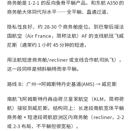
商务舱是 1-2-1 的反向鱼骨平躺产品，和东航 A350 的
商务舱大体同代际水平——全平躺、直通过道、
隐私性良好、约 28-30 个商务舱座位。到巴黎后接法
国航空（Air France，简称法航）AF 的支线航班飞威
尼斯（通常约 1 小时 45 分钟的短途，
用法航短途商务舱/recliner 或支线合作航司执飞），
这一段同样是倾斜躺椅而非平躺。
路线 B：广州→阿姆斯特丹史基浦(AMS) → 威尼斯
南航飞阿姆斯特丹再由荷兰皇家航空（KLM，简称荷
航）接驳到威尼斯，结构同上：长途段南航宽体平躺
商务舱 + 短途段荷航欧洲区内商务舱（recliner，2-2
或 2-3 布局，不平躺但很宽裕）。