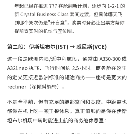
年起已经在推进 777 客舱翻新计划，逐步向 1-2-1 的
新 Crystal Business Class 套间过渡，但具体哪天飞
到哪个架次仍是"开盲盒"，购票时务必让出票方帮你
提前查实时的机型与座位图。
第二段：伊斯坦布尔(IST) → 威尼斯(VCE)
这一段是欧洲内陆/近中程航段，通常由 A330-300 或
A321neo 执飞，飞行时间约 2.5 小时。商务舱在这里
的定义更接近欧洲标准的短途商务——座椅是宽大的
recliner（深倾斜躺椅），
不是全平躺，但有充足的腿部空间和宽度、中距离也
够你在机上吃一顿正餐休息。真正值钱的是你在伊斯
坦布尔机场中转时能进土航的商务舱休息室：