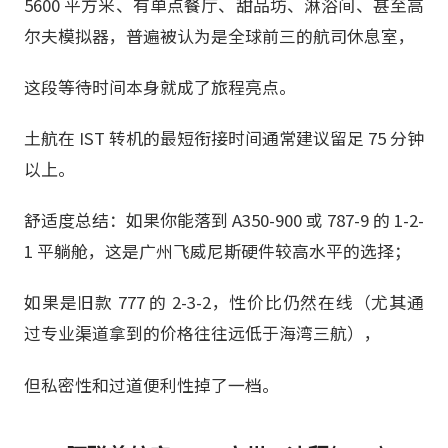
5600 平方米、有单点餐厅、甜品坊、淋浴间、甚至高
尔夫模拟器，普遍被认为是全球前三的航司休息室，
这段等待时间本身就成了旅程亮点。
土航在 IST 转机的最短衔接时间通常建议留足 75 分钟
以上。
舒适度总结：如果你能落到 A350-900 或 787-9 的 1-2-
1 平躺舱，这是广州飞威尼斯硬件较高水平的选择；
如果是旧款 777 的 2-3-2，性价比仍然在线（尤其通
过专业渠道拿到的价格往往远低于海湾三航），
但私密性和过道便利性掉了一档。