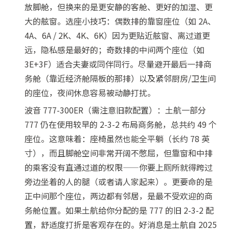
放脚舱，但换来的是更安静的客舱、更好的加湿、更
大的舷窗。选座小技巧：偶数排的靠窗座位（如 2A、
4A、6A / 2K、4K、6K）因为更贴近舷窗、离过道更
远，隐私感是最好的；奇数排的中间两个座位（如
3E+3F）适合夫妻或同伴同行。尽量避开最后一排商
务舱（靠近经济舱隔板的那排）以及紧邻厨房/卫生间
的座位，夜间休息容易被动静打扰。
波音 777-300ER（需注意旧款配置）：土航一部分
777 仍在使用较早的 2-3-2 布局商务舱，总共约 49 个
座位。这意味着：座椅虽然也能全平躺（长约 78 英
寸），而且脚舱空间非常开阔不憋屈，但靠窗和中排
的乘客没有直通过道的权限——你要上厕所就得跨过
旁边坐着的人的腿（或者请人家起来）。更要命的是
正中间那个座位，两边都有邻居，是最不受欢迎的商
务舱位置。如果土航给你分配的是 777 的旧 2-3-2 配
置，舒适度打折是客观存在的。好消息是土航自 2025