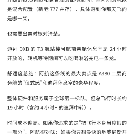
是混合配置（新老 777 并存），具体落到你那天飞的
是哪一架，
也需要出票时核对清楚。
迪拜 DXB 的 T3 航站楼阿航商务舱休息室是 24 小时
开放的，转机等待期间可以吃喝淋浴充电一条龙。
舒适度总结：阿航这条线的最大卖点是 A380 二层商
务舱的"仪式感"和迪拜休息室的豪华程度，
整体硬件和服务属于全球第一梯队。但总飞行时长约
19 小时（含约 4 小时+ 的迪拜中转），
时间成本偏高。如果你追求的是"把飞行本身当度假的
一部分"，阿航很对味；如果你只想最快落地威尼斯开