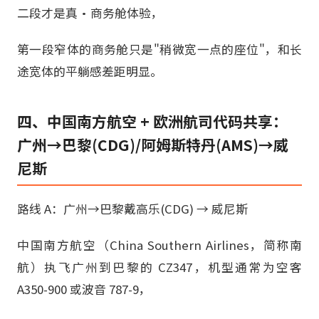
二段才是真·商务舱体验，
第一段窄体的商务舱只是"稍微宽一点的座位"，和长
途宽体的平躺感差距明显。
四、中国南方航空 + 欧洲航司代码共享：
广州→巴黎(CDG)/阿姆斯特丹(AMS)→威
尼斯
路线 A：广州→巴黎戴高乐(CDG) → 威尼斯
中国南方航空（China Southern Airlines，简称南
航）执飞广州到巴黎的 CZ347，机型通常为空客
A350-900 或波音 787-9，