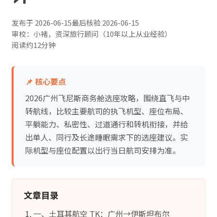
发布于
2026-06-15
最后核验
2026-06-15
审校：小褚，资深旅行顾问（10年以上从业经验）
阅读约12分钟
📌 核心要点
2026广州飞尼斯商务舱选座攻略，围绕直飞与中
转航线，比较主要航司的执飞机型、座位布局、
平躺能力、私密性、过道通行和转机衔接，并给
出单人、同行及长途睡眠需求下的选座建议。实
际机型与座位配置以出行当日航司安排为准。
文章目录
一、土耳其航空 TK：广州→伊斯坦布尔