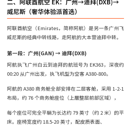
二、阿联酋航空 EK：广州→迪拜(DXB)→
威尼斯（奢华体验派首选）
阿联酋航空（Emirates，简称阿航）是另一条广州飞
威尼斯的经典中转线路，走阿航的大本营迪拜中转。
第一段：广州(GAN) → 迪拜(DXB)
阿航执飞广州白云到迪拜的航班号为 EK363，深夜约
00:20 从广州出发，执飞机型为空客 A380-800。
阿航的 A380 商务舱全部安排在二层客舱，采用 1-2-1
布局，约 76 个商务舱座位（上層整层前部区域），
每个座位可完全平躺为长达约 79 英寸（约 2 米）的平
床。座椅宽度约 18.5-20 英寸，配皮质表面、