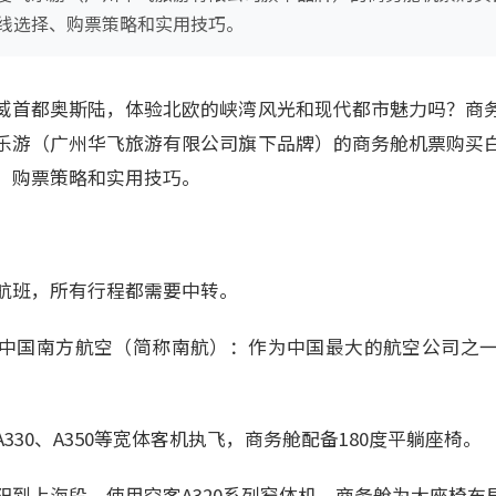
线选择、购票策略和实用技巧。
威首都奥斯陆，体验北欧的峡湾风光和现代都市魅力吗？商
乐游（广州华飞旅游有限公司旗下品牌）的商务舱机票购买
、购票策略和实用技巧。
航班，所有行程都需要中转。
中国南方航空（简称南航）：作为中国最大的航空公司之
330、A350等宽体客机执飞，商务舱配备180度平躺座椅。
阳到上海段，使用空客A320系列窄体机，商务舱为大座椅布