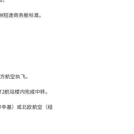
欧洲短途商务舱标准。
东方航空执飞。
T2航站楼内完成中转。
尔辛基）或北欧航空（经