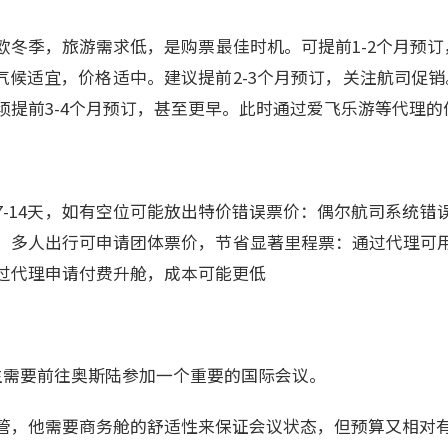
北欧冬季，旅游需求低，是购票最佳时机。可提前1-2个月预
）：气候适宜，价格适中。建议提前2-3个月预订，关注航司促销
须提前3-4个月预订，甚至更早。此时通过爱飞乐游等代理的
7-14天，如有空位可能放出特价错误票价：偶尔航司系统错
：多人出行可申请团体票价，节省显著里程票：通过代理可
过代理申请付费升舱，成本可能更低
生需要前往奥斯陆参加一个重要的国际会议。
管，他需要商务舱的舒适性来保证会议状态，但预算又相对