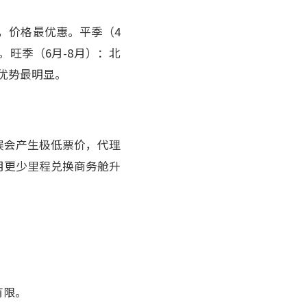
订，价格最优惠。平季（4
。旺季（6月-8月）：北
优势最明显。
误会产生极低票价，代理
用更少里程兑换商务舱升
有限。