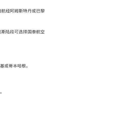
南航经阿姆斯特丹或巴黎
奥斯陆段可选择国泰航空
辛基或哥本哈根。
基。