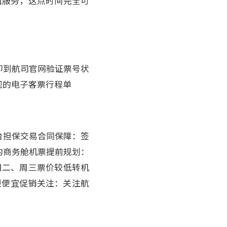
值服务，这点时间完全可
立即到航司官网验证票号状
规的电子客票行程单
台担保交易合同保障：签
的商务舱机票提前规划：
周二、周三票价较低转机
更便宜促销关注：关注航