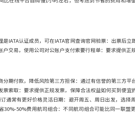
间比在线平台自购慢1小时左右，但考虑到节省的费用和增
是IATA认证成员，可在IATA官网查询官网验票：出票后
账户交易，使用公司对公账户支付索要行程单：要求提供正
商分期付款，降低风险第三方担保：通过有信誉的第三方平
发票索取：要求提供正规发票，保障合法权益如何买到便宜
月预订通常有更好价格灵活日期：避开周五、周日出发，选择
省30%-50%费用航司组合：不同航司组合可能比同一联盟