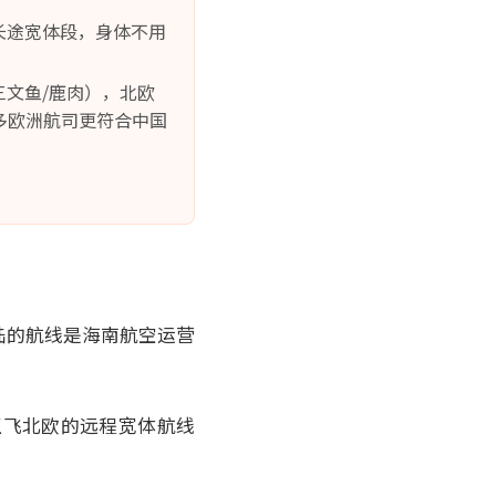
长途宽体段，身体不用
三文鱼/鹿肉），北欧
多欧洲航司更符合中国
陆的航线是海南航空运营
直飞北欧的远程宽体航线