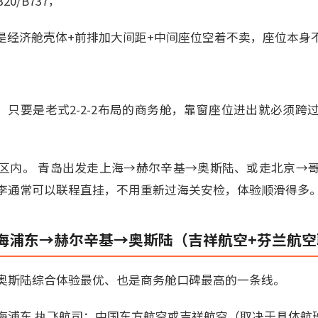
20/B737，
上是经济舱壳体+前排加大间距+中间座位空着不卖，座位本身
2-2。 只要是老式2-2-2布局的商务舱，靠窗座位进出就必
区内。 青岛出发走上海→赫尔辛基→奥斯陆、或走北京→
李通常可以联程直挂，不用重新过海关安检，体验顺滑得多
海浦东→赫尔辛基→奥斯陆（吉祥航空+芬兰航空
奥斯陆综合体验最优、也是商务舱口碑最高的一条线。
海浦东 执飞航司：中国东方航空或吉祥航空（取决于具体航