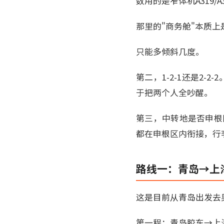
数用的是窄体机A319/A3
那里的"商务舱"本质
只能多倾斜几度。
第二，1-2-1还是2-
于把两个人全吵醒。
第三，中转地是否申根
都在申根区内衔接，行
路线一：青岛→上
这是目前从青岛出发去
第一程：青岛胶东→上