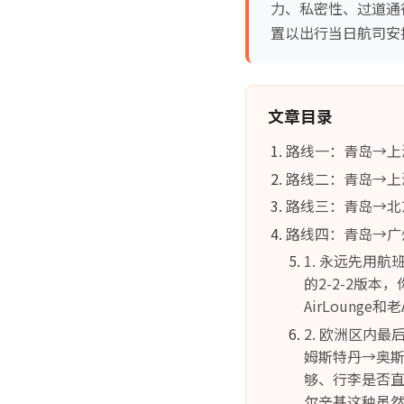
力、私密性、过道通
置以出行当日航司安
文章目录
路线一：青岛→上
路线二：青岛→上
路线三：青岛→北
路线四：青岛→广
1. 永远先用航
的2-2-2版
AirLoung
2. 欧洲区内
姆斯特丹→奥斯
够、行李是否直
尔辛基这种虽