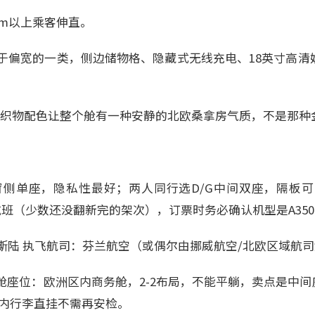
cm以上乘客伸直。
偏宽的一类，侧边储物格、隐藏式无线充电、18英寸高清娱乐屏、
兰设计织物配色让整个舱有一种安静的北欧桑拿房气质，不是那
窗侧单座，隐私性最好；两人同行选D/G中间双座，隔板
布局航班（少数还没翻新完的架次），订票时务必确认机型是A35
斯陆 执飞航司：芬兰航空（或偶尔由挪威航空/北欧区域航司
机 商务舱座位：欧洲区内商务舱，2-2布局，不能平躺，卖点是中
区内行李直挂不需再安检。