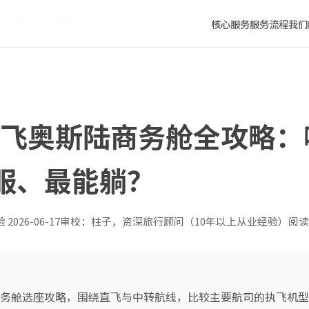
座位最舒服、最能躺？
核心服务
服务流程
我们
青岛飞奥斯陆商务舱全攻略
服、最能躺？
验
2026-06-17
审校：柱子，资深旅行顾问（10年以上从业经验）
阅读
陆商务舱选座攻略，围绕直飞与中转航线，比较主要航司的执飞机