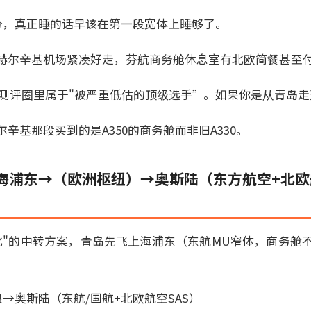
5分，真正睡的话早该在第一段宽体上睡够了。
赫尔辛基机场紧凑好走，芬航商务舱休息室有北欧简餐甚至
国际测评圈里属于"被严重低估的顶级选手”。如果你是从青岛
辛基那段买到的是A350的商务舱而非旧A330。
海浦东→（欧洲枢纽）→奥斯陆（东方航空+北欧
化"的中转方案，青岛先飞上海浦东（东航MU窄体，商务舱
→奥斯陆（东航/国航+北欧航空SAS）