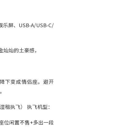
USB-A/USB-C/
种金灿灿的土豪感，
可降下变成情侣座。避开
0。
湿租执飞） 执飞机型：
间座位闲置不售+多出一段