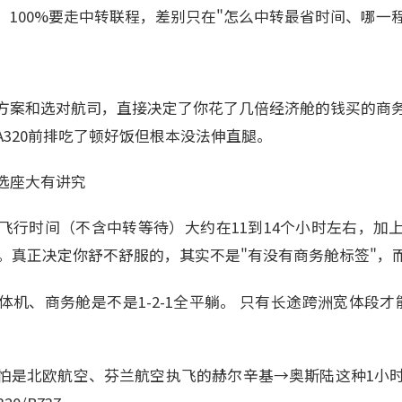
，100%要走中转联程，差别只在"怎么中转最省时间、哪一
方案和选对航司，直接决定了你花了几倍经济舱的钱买的商
320前排吃了顿好饭但根本没法伸直腿。
选座大有讲究
飞行时间（不含中转等待）大约在11到14个小时左右，加
时。真正决定你舒不舒服的，其实不是"有没有商务舱标签"，
机、商务舱是不是1-2-1全平躺。 只有长途跨洲宽体段才
怕是北欧航空、芬兰航空执飞的赫尔辛基→奥斯陆这种1小时