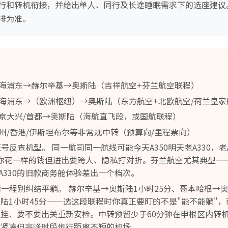
行和转机衔接，并给出单人、同行及长途睡眠需求下的选座建议
排为准。
海浦东→赫尔辛基→奥斯陆（吉祥航空+芬兰航空联程）
海浦东→（欧洲枢纽）→奥斯陆（东方航空+北欧航空/荷兰皇家
京大兴/首都→奥斯陆（海航直飞段，或国航联程）
州/香港/伊斯坦布尔等非常规中转（预算向/里程票向）
班号反查机型。 同一航司同一航线可能今天A350明天老A330，老
本，你花一样的钱但进出要跨人、隐私打对折。芬兰航空尤其典型——
e和老A330的旧款商务舱体验差出一个档次。
最后一程别纠结平躺。 赫尔辛基→奥斯陆1小时25分、哥本哈根→奥
陆1小时45分——选这段联程时你真正要盯的不是"能不能躺"
挂、要不要出关重新安检。中转预留少于60分钟在申根区内转
然紧凑但高峰时段步行距离不短的机场。