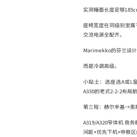
实测睡面长度足够185
座椅宽度在同级别里属于
交流电源全配齐。
Marimekko的芬
而是冷调高级。
小贴士：选座选A或L
A330的老式2-2-2
第三程：赫尔辛基→奥
A319/A320窄体
间距+优先下机+申根