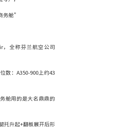
商务舱"
ir，全称芬兰航空公司
位数：A350-900上约43
50商务舱用的是大名鼎鼎的
腿托升起+翻板展开后形