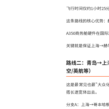
飞行时间仅约1小时2
这条路线的核心优势：
A350商务舱硬件在
关键就是保证上海→赫尔
路线二：青岛→上
空/英航等）
这是最常见也最"大众
搭长途宽体出去。
分支A：上海→哥本哈根