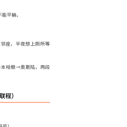
不能平躺，
须跨过邻座，半夜想上厕所等
哥本哈根→奥斯陆，两段
。
联程）
班号），