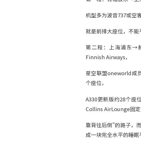
机型多为波音737或空
就是前排大座位，不能
第二程：上海浦东→赫
Finnish Airways，
星空联盟oneworld成员
个座位，
A330更新版约28个座
Collins AirLou
靠背往后倒"的路子，
成一块完全水平的睡眠