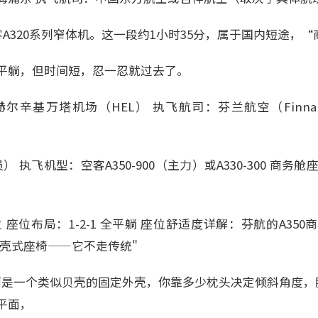
客A320系列窄体机。这一段约1小时35分，属于国内短途，“
平躺，但时间短，忍一忍就过去了。
尔辛基万塔机场（HEL） 执飞航司：芬兰航空（Finna
） 执飞机型：空客A350-900（主力）或A330-300 商务舱座
位 座位布局：1-2-1 全平躺 座位舒适度详解：芬航的A3
nge固定壳式座椅——它不走传统"
而是一个类似贝壳的固定外壳，你靠多少枕头决定倾斜角度，
平面，