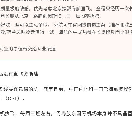
睡眠质量极度敏感，优先考虑北京接驳海航直飞。 全程只经历一次
，商务舱从北京一路躺到奥斯陆门口，后段零折腾。
自动好吃，但可以主动争取。 芬航可在官网提前选主菜（推荐北欧
欧/荷兰风味冷盘值得一试，海航的中式热餐在长途段反而比很
专业的事值得交给专业渠道
岛没有直飞奥斯陆
条线最容易踩的坑。截至目前，中国内地唯一直飞挪威奥斯
陆（OSL），
0宽体机执飞，每周三班左右。青岛胶东国际机场本身并不具备