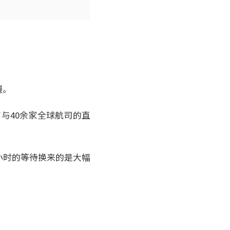
慢。
有与40余家全球航司的直
小时的等待换来的是大幅