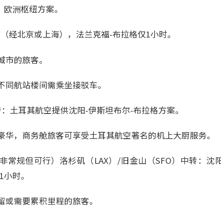
：欧洲枢纽方案。
时（经北京或上海），法兰克福-布拉格仅1小时。
城市的旅客。
不同航站楼间需乘坐接驳车。
转：土耳其航空提供沈阳-伊斯坦布尔-布拉格方案。
豪华，商务舱旅客可享受土耳其航空著名的机上大厨服务。
常规但可行）洛杉矶（LAX）/旧金山（SFO）中转：沈阳-
11小时。
留或需要累积里程的旅客。