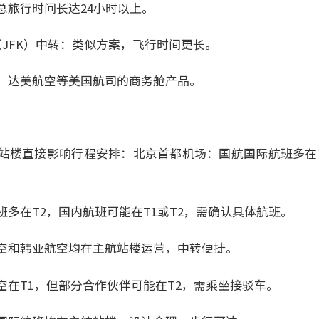
总旅行时间长达24小时以上。
（JFK）中转：类似方案，飞行时间更长。
、达美航空等美国航司的商务舱产品。
站楼直接影响行程安排：北京首都机场：国航国际航班多在T
多在T2，国内航班可能在T1或T2，需确认具体航班。
空和韩亚航空均在主航站楼运营，中转便捷。
空在T1，但部分合作伙伴可能在T2，需乘坐接驳车。