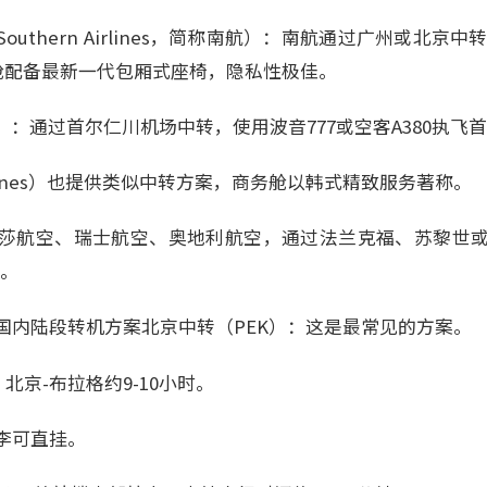
Southern Airlines，简称南航）：南航通过广州或北京
务舱配备最新一代包厢式座椅，隐私性极佳。
Air）：通过首尔仁川机场中转，使用波音777或空客A380执飞
Airlines）也提供类似中转方案，商务舱以韩式精致服务著称。
莎航空、瑞士航空、奥地利航空，通过法兰克福、苏黎世
机。
国内陆段转机方案北京中转（PEK）：这是最常见的方案。
，北京-布拉格约9-10小时。
李可直挂。