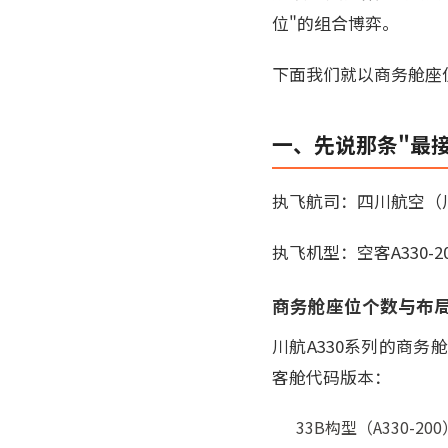
位"的组合博弈。
下面我们就以商务舱座
一、先说那条"最接
执飞航司：四川航空（川航，S
执飞机型：空客A330-2
商务舱座位个数与布
川航A330系列的商
客舱代码版本：
33B构型（A330-2