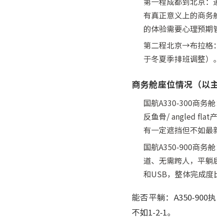
第一程成都到北京：通
有真正意义上的商务
的体验需要心理预期
第二程北京→布拉格：
于冬夏季排班调整）
商务舱座位情况（以
国航A330-300商务
反鱼骨/ angled
有一定遮挡但不如最
国航A350-900
道、无需跨人，平躺后
和USB，整体完成度
能否平躺：A350-9
不如1-2-1。