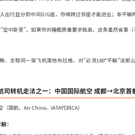
是单人出行且分到中间D/G座，你得跨过邻座才能进出；非平躺
er"而非"空中卧室"。如果你对睡眠质量要求极高，这条虽然省事
。
腾、全程同一架飞机落地布拉格、对"必须180°平躺"没那
航司转机走法之一：中国国际航空 成都→北京首
航，Air China，IATA代码CA）
拆解：