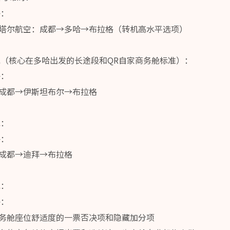
评：
塔尔航空：成都→多哈→布拉格（转机高水平选项）
：
（核心在多哈出发的长途段和QR自家商务舱标准）：
评：
成都→伊斯坦布尔→布拉格
况：
评：
成都→迪拜→布拉格
况：
评：
务舱座位舒适度的一票否决项和隐藏加分项