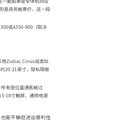
，这一截如果是窄体机则没
买的是商务舱票价，这一段
或A350-900（取决
odiac Cirrus或类似
约20-21英寸，隐私隔板
——所有座位直通客舱过
5-18寸触屏、通用电源
构型也能平躺但进出便利性