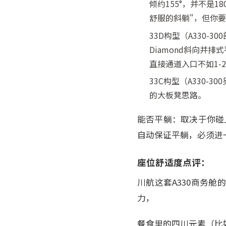
倾约155°，并不是
舒服的斜躺"，但你
33D构型（A330-300
Diamond斜向并
直接通道入口不如1-2
33C构型（A330-
的大板凳思路。
能否平躺：取决于你碰上
自动保证平躺，必须进
座位舒适度点评：
川航这套A330商务
力，
餐食里的四川元素（比