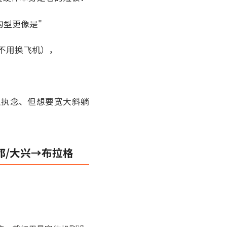
构型更像是"
（不用换飞机），
么执念、但想要宽大斜躺
都/大兴→布拉格