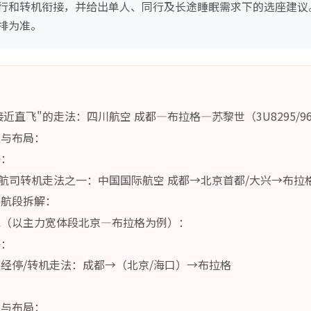
行和转机衔接，并给出单人、同行及长途睡眠需求下的选座建议
排为准。
近直飞"的走法：四川航空 成都—布拉格—苏黎世（3U8295/9
数与布局：
评：
航司转机走法之一：中国国际航空 成都→北京首都/大兴→布拉
与航段拆解：
况（以主力宽体段北京—布拉格为例）：
评：
都经停/转机走法：成都→（北京/海口）→布拉格
数与布局：