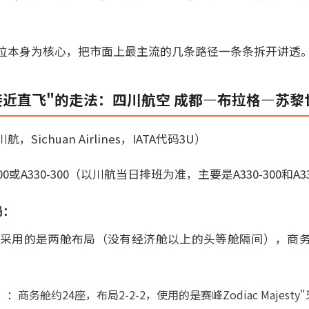
位本身为核心，把市面上最主流的几条路径一条条拆开讲透
近直飞"的走法：四川航空 成都—布拉格—苏黎世（3
ichuan Airlines，IATA代码3U）
00或A330-300（以川航当日排班为准，主要是A330-300和A3
局：
务舱采用的是两舱布局（没有经济舱以上的头等舱隔间），商
00）：商务舱约24座，布局2-2-2，使用的是赛峰Zodiac Majes