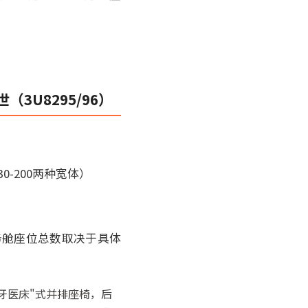
。
U8295/96）
30-200两种宽体）
务舱座位总数取决于具体
ty"牙医床"式并排座椅，后