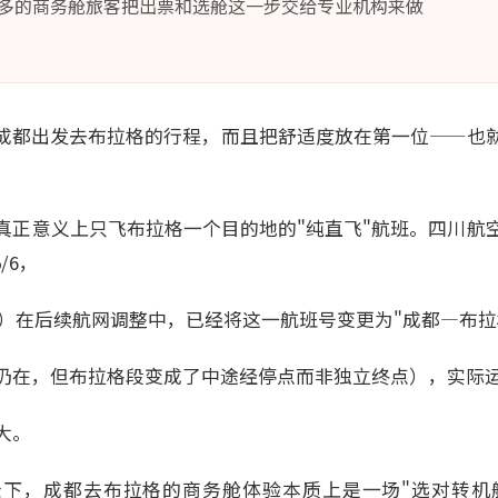
多的商务舱旅客把出票和选舱这一步交给专业机构来做
成都出发去布拉格的行程，而且把舒适度放在第一位——也
：
真正意义上只飞布拉格一个目的地的"纯直飞"航班。四川航
/6，
班）在后续航网调整中，已经将这一航班号变更为"成都—布拉
仍在，但布拉格段变成了中途经停点而非独立终点），实际
大。
下，成都去布拉格的商务舱体验本质上是一场"选对转机