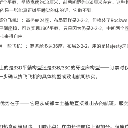
180°全平躺，坐垫宽度约53厘米，前后间距约160厘米左右。这
要的是一张能真正摊平睡觉的床的话，它做不到。
部分飞机）：商务舱24座，布局同样是2-2-2，但换装了Rockwell Coll
排式平躺座椅，可以实现180°平躺，只是因为仍是2-2-2，中间两
-1来得自由。
300另一些飞机）：商务舱多达36座，布局2-2-2，用的是Majes
的是33D平躺构型还是33B/33C的牙医床构型——订票时
一步确认执飞飞机的具体构型或致电航司核实。
舱的优势在于——它是从成都本土基地直接推出去的航班，服
如热食面档思路、川味小菜）在中长途航段上很加分。但座