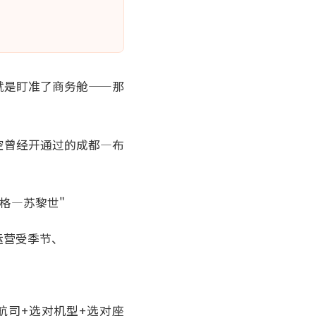
就是盯准了商务舱——那
空曾经开通过的成都—布
格—苏黎世"
运营受季节、
航司+选对机型+选对座