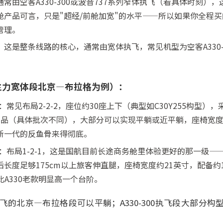
常由空客A330-300或波音737系列窄体执飞（看具体时刻）
舱产品可言，只是"超经/前舱加宽"的水平——所以如果你全程
管理。
这是整条线路的核心，通常由宽体执飞，常见机型为空客A330-300
。
主力宽体段北京—布拉格为例）：
舱：常见布局2-2-2，座位约30座上下（典型如C30Y255构型），采用Z
 flat产品（具体批次不同），大部分可以实现平躺或近平躺，座椅宽度
新一代的反鱼骨来得彻底。
商务舱：布局1-2-1，这是国航目前长途商务舱里体验更好的那一级
长度足够175cm以上旅客伸直腿，座椅宽度约21英寸，配备约1
比A330老款明显高一个台阶。
00执飞的北京—布拉格段可以平躺；A330-300执飞段大部分