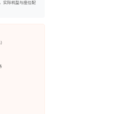
。实际机型与座位配
6）
格