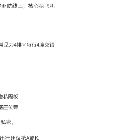
力大洋洲航线上，核心执飞机
实际常见为4排×每行4座交错
隐私隔板
塞座位旁
最私密，
出行建议抢A或K。