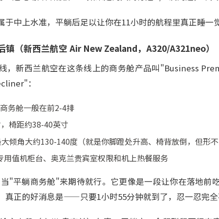
属于中上水准，平躺后足以让你在11小时的航程里真正睡一
新西兰航空 Air New Zealand，A320/A321neo）
新西兰航空在这条线上的商务舱产品叫"Business Pre
iner"：
商务舱一般在前2-4排
寸，椅距约38-40英寸
最大倾角大约130-140度（就是你脚蹬处升高、椅背放倒，但形
专用值机柜台、奥克兰贵宾室权限和机上热餐服务
它当"平躺商务舱"来期待就行。它更像是一段让你在落地前
。真正的好消息是——只要1小时55分钟就到了，忍一忍完