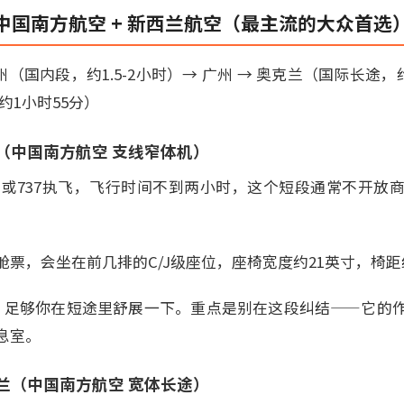
中国南方航空 + 新西兰航空（最主流的大众首选
州（国内段，约1.5-2小时）→ 广州 → 奥克兰（国际长途，约
约1小时55分）
州（中国南方航空 支线窄体机）
系列或737执飞，飞行时间不到两小时，这个短段通常不开放
票，会坐在前几排的C/J级座位，座椅宽度约21英寸，椅距约
0度，足够你在短途里舒展一下。重点是别在这段纠结——它的
息室。
克兰（中国南方航空 宽体长途）