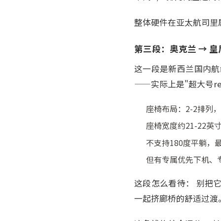
整体硬件在亚太航司里
第三段：奥克兰 → 皇后镇（
这一段是新西兰国内航线，
——实际上是"超大号recl
座椅布局：2-2排列，
座椅宽度约21-22英
不支持180度平躺，
但有专属优先下机、
这段怎么看待： 别把
一起挤廊桥的舒适过渡