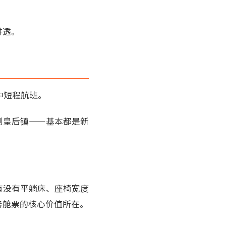
讲透。
中短程航班。
到皇后镇——基本都是新
有没有平躺床、座椅宽度
务舱票的核心价值所在。