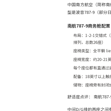
中国南方航空（简称南航，
型是波音787-9（部分日
南航787-9商务舱配
布局：1-2-1交错式
排列，总数26座）
座椅类型：全平躺 lie
座椅宽度：约20-21
每个座位都有直通过道
配备：18英寸以上触
储物：座椅旁有封闭
舒适度点评： 南航78
中间D/G排的两座之间