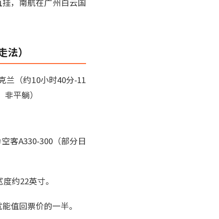
直挂，南航在广州白云国
走法）
克兰（约10小时40分-11
上，非平躺）
空客A330-300（部分日
宽度约22英寸。
就能值回票价的一半。