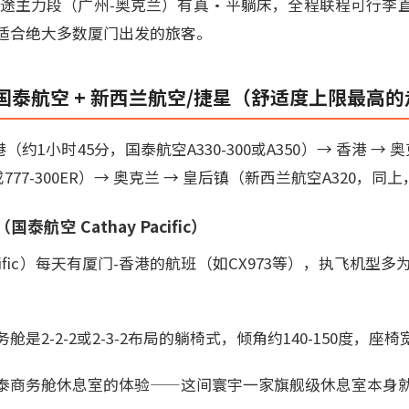
长途主力段（广州-奥克兰）有真·平躺床，全程联程可行李
适合绝大多数厦门出发的旅客。
泰航空 + 新西兰航空/捷星（舒适度上限最高的
（约1小时45分，国泰航空A330-300或A350）→ 香港 → 奥
0或777-300ER）→ 奥克兰 → 皇后镇（新西兰航空A320，同
泰航空 Cathay Pacific）
acific）每天有厦门-香港的航班（如CX973等），执飞机型多为
是2-2-2或2-3-2布局的躺椅式，倾角约140-150度，座椅
泰商务舱休息室的体验——这间寰宇一家旗舰级休息室本身