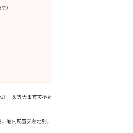
复杂）
冰川，头等大事其实不是
型、舱内配置天差地别，