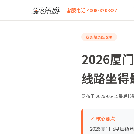
爱飞乐游
2026厦门飞皇后镇商务舱全解析：哪条转机
客服电话 4008-820-827
商务舱选座攻略
2026
线路坐得
发布于
2026-06-15
最后核
📌 核心要点
2026厦门飞皇后