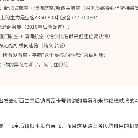
：新加坡航空 + 澳洲航空/新西兰航空（服务质感最强但衔接最
的主力是空客A350-900和波音777-300ER：
00长途商务舱（2018年后新配置）：
厦门航空 + 澳洲航空（性价比看似高但座位要认清）
核心指标横向速览（纯文字版）
力段有没有真·平躺"这个最核心的标准来做判断：
：你的票花在哪了，就盯住哪段
出发去新西兰皇后镇看瓦卡蒂普湖的晨雾和米尔福德峡湾的
厦门飞皇后镇根本没有直飞，而且这条路上各段航班用的机