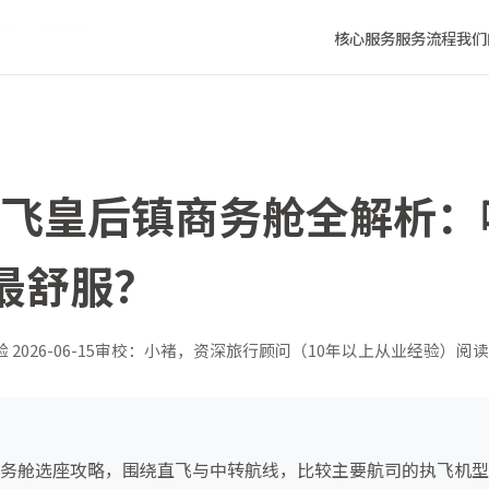
线路坐得最舒服？
核心服务
服务流程
我们
厦门飞皇后镇商务舱全解析
最舒服？
验
2026-06-15
审校：小褚，资深旅行顾问（10年以上从业经验）
阅读
镇商务舱选座攻略，围绕直飞与中转航线，比较主要航司的执飞机