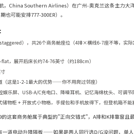
China Southern Airlines）在广州-奥克兰这条主
期也可能安排777-300ER）。
置：
（staggered），共26个商务舱座位（4排×横线6-7座不等，
-flat，展开后床长约74-76英寸（约188cm）
英寸
（这是1-2-1最大的优势——你不用爬过邻座）
控娱乐屏、USB-A/C充电口、降噪耳机、记忆海绵枕头、可调节
式储物柜 + 开放式小物格，手提包和手机放得下，但登机箱不能
7-9的这套商务舱属于典型的"正向交错式"，A排和K排靠窗且
有一道电动升降隔板——如果是两人同行选D/G没问题，单人