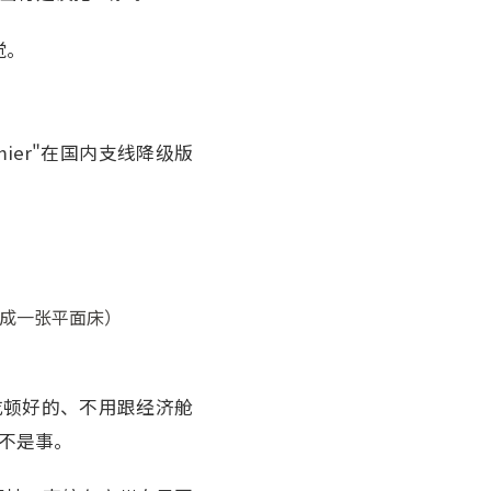
觉。
mier"在国内支线降级版
不成一张平面床）
吃顿好的、不用跟经济舱
全不是事。