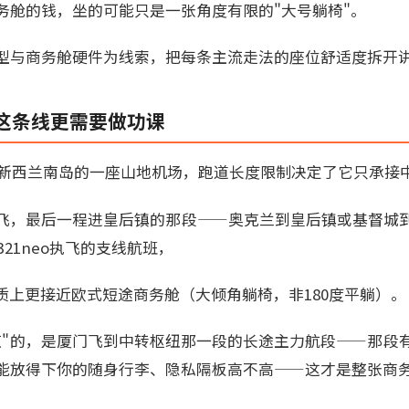
务舱的钱，坐的可能只是一张角度有限的"大号躺椅"。
型与商务舱硬件为线索，把每条主流走法的座位舒适度拆开
这条线更需要做功课
是新西兰南岛的一座山地机场，跑道长度限制决定了它只承接
飞，最后一程进皇后镇的那段——奥克兰到皇后镇或基督城
A321neo执飞的支线航班，
质上更接近欧式短途商务舱（大倾角躺椅，非180度平躺）。
值"的，是厦门飞到中转枢纽那一段的长途主力航段——那段
能放得下你的随身行李、隐私隔板高不高——这才是整张商