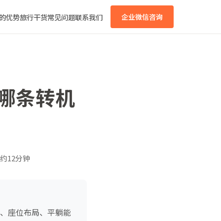
的优势
旅行干货
常见问题
联系我们
企业微信咨询
：哪条转机
约12分钟
型、座位布局、平躺能