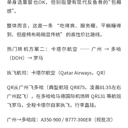
单身选靠窗也OK，但别指望有现代反鱼骨的"包厢
感"。
整体而言，这是一条 “吃得爽、服务暖、平躺睡得
到、但座椅布局稍显传统” 的高性价比路线。
热门转机方案二：卡塔尔航空 —— 广州 → 多哈
（DOH）→ 罗马
执飞航司：卡塔尔航空（Qatar Airways，QR）
QR从广州飞多哈（典型航班 QR875，凌晨01:35左右
广州起飞），在多哈哈马德国际机场转 QR131 等航班
飞罗马，全程卡塔尔自家执飞，行李直挂。
广州→多哈段：A350-900 / B777-300ER（视批次）