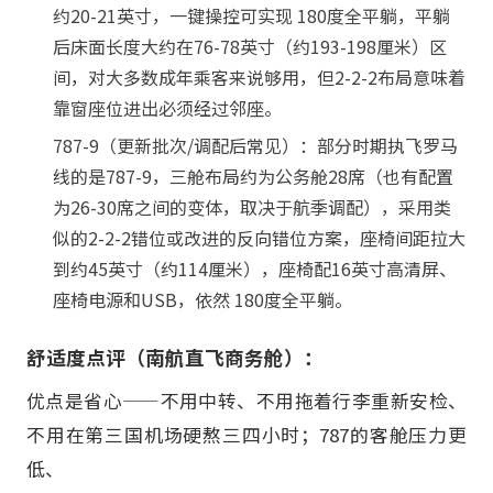
约20-21英寸，一键操控可实现 180度全平躺，平躺
后床面长度大约在76-78英寸（约193-198厘米）区
间，对大多数成年乘客来说够用，但2-2-2布局意味着
靠窗座位进出必须经过邻座。
787-9（更新批次/调配后常见）：部分时期执飞罗马
线的是787-9，三舱布局约为公务舱28席（也有配置
为26-30席之间的变体，取决于航季调配），采用类
似的2-2-2错位或改进的反向错位方案，座椅间距拉大
到约45英寸（约114厘米），座椅配16英寸高清屏、
座椅电源和USB，依然 180度全平躺。
舒适度点评（南航直飞商务舱）：
优点是省心——不用中转、不用拖着行李重新安检、
不用在第三国机场硬熬三四小时；787的客舱压力更
低、