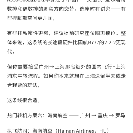
数排和偶数排的脚窝方向交替，选座时有讲究——有
些排脚部空间更开阔，
有些排私密性更强，建议提前研究座位图再锁位。整
体来说，这条线的长途段硬件比国航B777的2-2-2更现
代，
但你需要接受广州→上海那段额外的国内飞行+上海
浦东中转流程。如果你本来就想在上海逗留半天或走
合程票的玩法，
这条线很合适。
热门转机方案六：海南航空 —— 广州 → 重庆 → 罗马
执飞航司：海南航空（Hainan Airlines，HU）