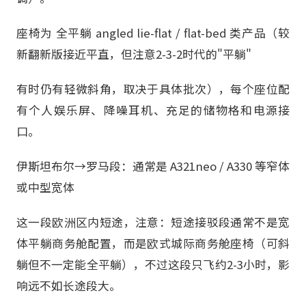
座椅为 全平躺 angled lie-flat / flat-bed 类产品（较
新翻新版接近平直，但注意2-3-2时代的"平躺"
有时仍有轻微斜角，取决于具体批次），每个座位配
有个人娱乐屏、降噪耳机、充足的储物格和电源接
口。
伊斯坦布尔→罗马段：通常是 A321neo / A330 等窄体
或中型宽体
这一段欧洲区内短途，注意：短途接驳段通常不是宽
体平躺商务舱配置，而是欧式城际商务舱座椅（可斜
躺但不一定能全平躺），不过这段只飞约2-3小时，影
响远不如长途段大。