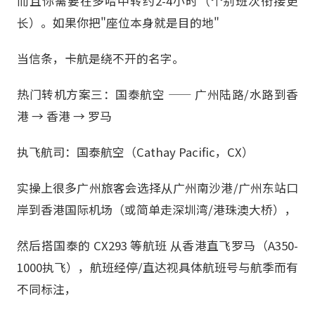
而且你需要在多哈中转约2-4小时（个别班次衔接更
长）。如果你把"座位本身就是目的地"
当信条，卡航是绕不开的名字。
热门转机方案三：国泰航空 —— 广州陆路/水路到香
港 → 香港 → 罗马
执飞航司：国泰航空（Cathay Pacific，CX）
实操上很多广州旅客会选择从广州南沙港/广州东站口
岸到香港国际机场（或简单走深圳湾/港珠澳大桥），
然后搭国泰的 CX293 等航班 从香港直飞罗马（A350-
1000执飞），航班经停/直达视具体航班号与航季而有
不同标注，