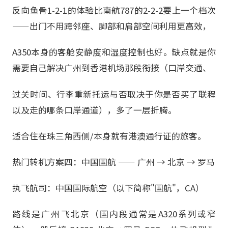
反向鱼骨1-2-1的体验比南航787的2-2-2要上一个档次
——出门不用跨邻座、脚部和肩部空间利用更高效，
A350本身的客舱安静度和湿度控制也好。缺点就是你
需要自己解决广州到香港机场那段衔接（口岸交通、
过关时间、行李重新托运与否取决于你是否买了联程
以及走的哪条口岸通道），多了一层折腾。
适合住在珠三角西侧/本身就有港澳通行证的旅客。
热门转机方案四：中国国航 —— 广州 → 北京 → 罗马
执飞航司：中国国际航空（以下简称"国航"，CA）
路线是广州飞北京（国内段通常是A320系列或窄