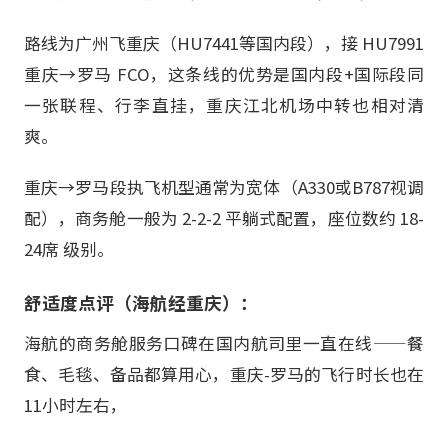
路线为广州飞重庆（HU7441等国内段），接 HU7991
重庆→罗马 FCO，这条线的优势是国内段+国际段同
一张联程、行李直挂，重庆江北机场中转也相对清
爽。
重庆→罗马段执飞机型通常为宽体（A330或B787视调
配），商务舱一般为 2-2-2 平躺式配置，座位数约 18-
24席 级别。
舒适度点评（海航经重庆）：
海航的商务舱服务口碑在国内航司里一直在线——餐
食、毛毯、备品都算用心，重庆-罗马的飞行时长也在
11小时左右，