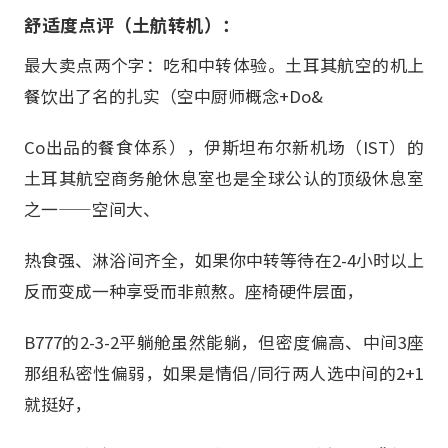
舒适度点评（土航转机）：
最大卖点两个字：吃和中转体验。土耳其航空的机上
餐饮出了名的扎实（空中厨师概念+Do&
Co出品的餐食体系），伊斯坦布尔新机场（IST）的
土耳其航空商务舱休息室也是全球公认的顶级休息室
之一——空间大、
热食强、淋浴间齐全，如果你中转等待在2-4小时以上
反而变成一种享受而非煎熬。座椅硬件层面，
B777的2-3-2平躺舱虽然能躺，但密度偏高、中间3座
那组私密性偏弱，如果是情侣/同行两人选中间的2+1
就挺好，