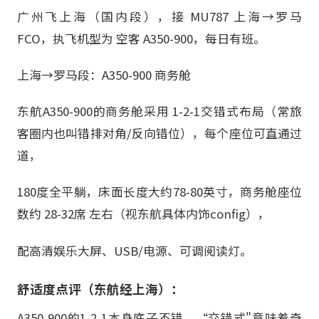
广州飞上海（国内段），接 MU787 上海→罗马
FCO，执飞机型为 空客 A350-900，每日有班。
上海→罗马段：A350-900 商务舱
东航A350-900的商务舱采用 1-2-1交错式布局（常旅
客圈内也叫错排对角/反向错位），每个座位可直通过
道，
180度全平躺，床面长度大约78-80英寸，商务舱座位
数约 28-32席 左右（视东航具体内饰config），
配高清娱乐大屏、USB/电源、可调阅读灯。
舒适度点评（东航经上海）：
A350-900的1-2-1本身底子不错，“交错式"意味着奇