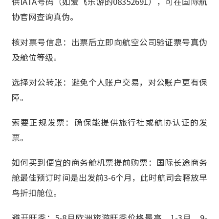
供IATA号码（如爱飞乐游的08352691），可在国际航
协官网查询真伪。
核对票号信息：出票后立即向航空公司验证票号真伪
及舱位等级。
选择对公转账：避免个人账户交易，对公账户更有保
障。
索要正规发票：确保能提供旅行社或航协认证的发
票。
如何买到便宜的商务舱机票提前购票：国际长途商务
舱最佳预订时间是出发前3-6个月，此时航司会释放早
鸟折扣舱位。
避开旺季：5-8月欧洲旅游旺季价格最高，1-3月、9-