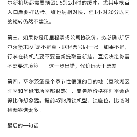
尔新机场都需要预留1.5到2小时的缓冲，尤其申根首
入口岸要排边检。维也纳相对快，但1小时20分以内
的短转仍然不建议。
第三，如果你是用里程票或公司协议价，务必确认"萨
尔茨堡末段"是不是真·联程票号同一张。如果不是，
行李在转机点要不要重新提取重新挂，直接决定你需
不需要过境签——这一步出错，代价远大于票差。
第四，萨尔茨堡是个季节性很强的目的地（夏秋湖区
旺季和圣诞市场季都很热），商务舱价格在旺季会跳
得比你想象猛。提前4到8周锁机型、锁座位，比临时
捡漏靠谱太多。
最后的一句话