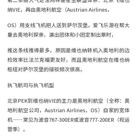
第二条高人气走法同样是星空联盟体系：北京飞维也
纳VIE，再由奥地利航空（Austrian Airlines，
OS）用支线飞机把人送到萨尔茨堡。爱飞乐游在帮大
量去奥地利探亲、演出团体和小团定制出票时，
推这条线推得最多，原因是维也纳转机入奥地利的边
检效率比法兰克福更友好，而且奥地利航空在维也纳
枢纽对萨尔茨堡的接驳频次很高。
执飞航司与执飞机型
北京PEK到维也纳VIE的主力是奥地利航空（全称：奥
地利航空公司，Austrian Airlines，OS）自家的宽体
机——常见为波音767-300ER或波音777-200ER（视运
营季）。