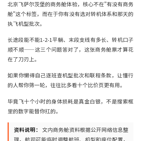
北京飞萨尔茨堡的商务舱体验，核心不在"有没有商务
舱"这个标签，而在于你有没有选对转机体系和那天的
执飞机型批次。
长途段能不能1-2-1平躺、末段支线有多长、转机口子
顺不顺——这三个问题答对了，这张商务舱票才算花
在了刀刃上。
如果你懒得自己逐班查机型批次和联程条款，让懂行
的人帮你筛一轮，往往比多看十个比价页更有用。
毕竟飞十个小时的身体损耗是真金白银，不是搜索框
里的数字能替你扛的。
资料说明：
文内商务舱资料根据公开网络信息整
理，航司可能临时调整航班、机型和座位配置，