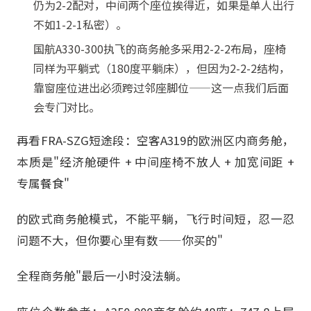
仍为2-2配对，中间两个座位挨得近，如果是单人出行
不如1-2-1私密）。
国航A330-300执飞的商务舱多采用2-2-2布局，座椅
同样为平躺式（180度平躺床），但因为2-2-2结构，
靠窗座位进出必须跨过邻座脚位——这一点我们后面
会专门对比。
再看FRA-SZG短途段：空客A319的欧洲区内商务舱，
本质是"经济舱硬件 + 中间座椅不放人 + 加宽间距 +
专属餐食"
的欧式商务舱模式，不能平躺，飞行时间短，忍一忍
问题不大，但你要心里有数——你买的"
全程商务舱"最后一小时没法躺。