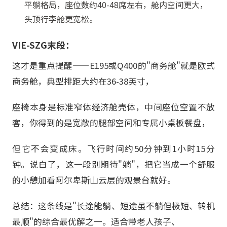
平躺格局，座位数约40-48席左右，舱内空间更大，
头顶行李舱更宽松。
VIE-SZG末段：
这才是重点提醒——E195或Q400的"商务舱"就是欧式
商务舱，典型排距大约在36-38英寸，
座椅本身是标准窄体经济舱壳体，中间座位空置不放
客，你得到的是宽敞的腿部空间和专属小桌板餐盘，
但它不会变成床。飞行时间约50分钟到1小时15分
钟。说白了，这一段别期待"躺"，把它当成一个舒服
的小憩加看阿尔卑斯山云层的观景台就好。
总结：这条线是"长途能躺、短途虽不躺但极短、转机
最顺"的综合最优解之一。适合带老人孩子、