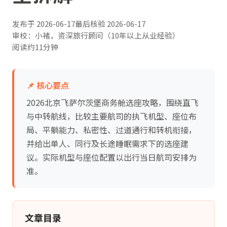
发布于
2026-06-17
最后核验
2026-06-17
审校：小褚，资深旅行顾问（10年以上从业经验）
阅读约11分钟
📌 核心要点
2026北京飞萨尔茨堡商务舱选座攻略，围绕直飞
与中转航线，比较主要航司的执飞机型、座位布
局、平躺能力、私密性、过道通行和转机衔接，
并给出单人、同行及长途睡眠需求下的选座建
议。实际机型与座位配置以出行当日航司安排为
准。
文章目录