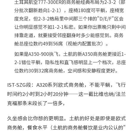
土耳其航空777-300ER的商务舱经典布局为2-3-2（部
分批次翻新趋向1-2-1），座椅180度可平躺，座椅宽
度充足，但2-3-2格局里中间那三个排的"D/E/F"区会
让你明显感觉不如1-2-1私密。如果你出票晚只剩中间
排靠走道，就要接受邻座翻身时多少能感觉到。商务
舱总座位数约49到56席（视舱内配置批次）。
如果是A350-900执飞，土航的新A350商务舱更接近1-
2-1错位平躺，隐私性和直飞感明显上一个档次，总座
位数约30到32席商务舱，空间感和安静程度更好。
IST-SZG段：A320系列欧式商务舱，不能平躺，飞行
时间约2小时到2小时20分钟——这一截比维也纳/法兰
克福那条末段长了一倍多，
久坐感会比你想的更明显。土航的好处是即使是欧式
商务舱，餐食水平（土航的商务舱餐饮是业内公认的"