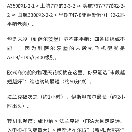
A350的1-2-1 > 土航777的2-3-2 ≈ 奥航767/777的2-2-
2 ≈ 国航330的2-2-2 > 早期747-8非翻新窗侧（2-2斜
平躺老壳）。
短途末段（到萨尔茨堡）能不能平躺：四条线统统不
能——因为到萨尔茨堡的末段执飞机型就是
A319/E195/Q400级别，
欧式商务舱的物理天花板就在这里。你只能选"末段越
短越好"：维也纳转最短（约50分钟），
法兰克福次之（约1小时），伊斯坦布尔最长（约2小
时出头）。
转机顺畅度：维也纳 > 法兰克福（FRA大且走路远、
入申根排队变量大）> 伊斯坦布尔IST（新机场漂亮但