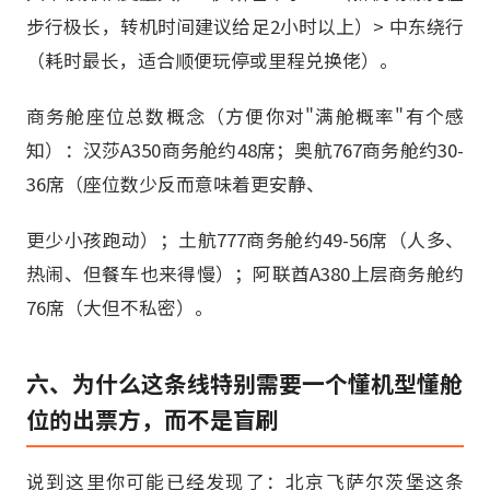
步行极长，转机时间建议给足2小时以上）> 中东绕行
（耗时最长，适合顺便玩停或里程兑换佬）。
商务舱座位总数概念（方便你对"满舱概率"有个感
知）：汉莎A350商务舱约48席；奥航767商务舱约30-
36席（座位数少反而意味着更安静、
更少小孩跑动）；土航777商务舱约49-56席（人多、
热闹、但餐车也来得慢）；阿联酋A380上层商务舱约
76席（大但不私密）。
六、为什么这条线特别需要一个懂机型懂舱
位的出票方，而不是盲刷
说到这里你可能已经发现了：北京飞萨尔茨堡这条