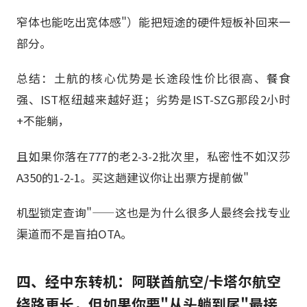
窄体也能吃出宽体感"）能把短途的硬件短板补回来一
部分。
总结：土航的核心优势是长途段性价比很高、餐食
强、IST枢纽越来越好逛；劣势是IST-SZG那段2小时
+不能躺，
且如果你落在777的老2-3-2批次里，私密性不如汉莎
A350的1-2-1。买这趟建议你让出票方提前做"
机型锁定查询"——这也是为什么很多人最终会找专业
渠道而不是盲拍OTA。
四、经中东转机：阿联酋航空/卡塔尔航空
绕路更长，但如果你要"从头躺到尾"最接