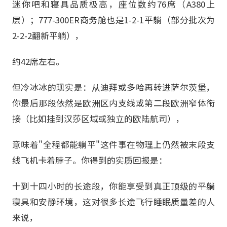
迷你吧和寝具品质极高，座位数约76席（A380上
层）；777-300ER商务舱也是1-2-1平躺（部分批次为
2-2-2翻新平躺），
约42席左右。
但冷冰冰的现实是：从迪拜或多哈再转进萨尔茨堡，
你最后那段依然是欧洲区内支线或第二段欧洲窄体衔
接（比如挂到汉莎区域或独立的欧陆航司），
意味着"全程都能躺平"这件事在物理上仍然被末段支
线飞机卡着脖子。你得到的实质回报是：
十到十四小时的长途段，你能享受到真正顶级的平躺
寝具和安静环境，这对很多长途飞行睡眠质量差的人
来说，