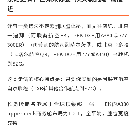
近
还有一类选法不走欧洲联盟体系，而是往南兜：北京
→迪拜（阿联酋航空EK，PEK-DXB用A380或777-
300ER）→再转别的航司到萨尔茨堡，或北京→多哈
（卡塔尔航空QR，PEK-DOH用777或A350）→转机
到SZG。
这类走法的核心特点是：只要你买到的是阿联酋航空
自家联程（DXB转其他合作航点到SZG），
长途段商务舱属于全球顶级那一档——EK的A380
upper deck商务舱布局为1-2-1，全平躺，座位宽度
充裕，