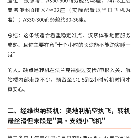
座位个数参考：A350-900商务舱约48座；747-8上层
商务舱约8排×4≈32座（实际配置以当日飞机为
准）；A330-300商务舱约30-36座。
总结：这条线适合看重稳定准点、汉莎体系地面服务
成熟、且你主要在意"十个小时的长途能不能踏实睡一
觉"
的人。缺点是转机在法兰克福要过安检/申根入关，航
站楼内部走路不少，预留至少1.5到2小时转机时间才
算安心。
二、经维也纳转机：奥地利航空执飞，转机
最丝滑但末段是"真·支线小飞机"