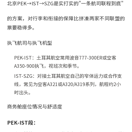
北京PEK→IST→SZG是实打实的"一条航司联程到底"
的方案，对行李和衔接的保障比拼凑两家不同联盟的
票要稳得多。
执飞航司与执飞机型
PEK-IST：土耳其航空常用波音777-300ER或空客
A350-900执飞，视班次和季节。
IST-SZG：对接土耳其航空自己的窄体运力或合作支
线，常见为空客A321或A320/A319系列，航程约2小
时出头。
商务舱座位情况与舒适度
PEK-IST段：