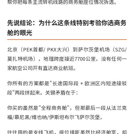
帮你把每条主流转机线路的商务舱座位情况拆透。
先说结论：为什么这条线特别考验你选商务
舱的眼光
北京（PEK首都/ PKX大兴）到萨尔茨堡机场（SZG/
莫扎特机场），地理跨度接近7700公里，没有任何一
家航空公司开有直达商业航班。
你所有的方案都是"长途国际段 + 欧洲区内短途接驳
段"两段拼起来。关键矛盾在于：
你买的虽然是"全程商务舱"，但那最后一段从法兰克
福/慕尼黑/维也纳/伊斯坦布尔飞萨尔茨堡，
往往用的是支线飞机，座位排距虽然比经济舱宽，却