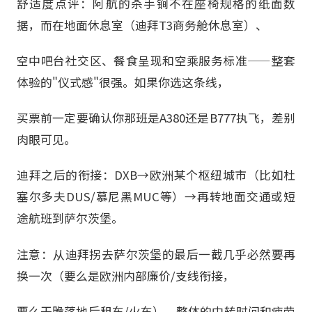
舒适度点评：阿航的杀手锏不在座椅规格的纸面数
据，而在地面休息室（迪拜T3商务舱休息室）、
空中吧台社交区、餐食呈现和空乘服务标准——整套
体验的"仪式感"很强。如果你选这条线，
买票前一定要确认你那班是A380还是B777执飞，差别
肉眼可见。
迪拜之后的衔接：DXB→欧洲某个枢纽城市（比如杜
塞尔多夫DUS/慕尼黑MUC等）→再转地面交通或短
途航班到萨尔茨堡。
注意：从迪拜拐去萨尔茨堡的最后一截几乎必然要再
换一次（要么是欧洲内部廉价/支线衔接，
要么干脆落地后租车/火车），整体的中转时间和疲劳