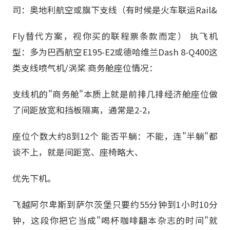
司：奥地利航空或旗下支线（有时候是火车联运Rail&
Fly替代方案，视你买的联程票条款而定） 执飞机
型：多为巴西航空E195-E2或德哈维兰Dash 8-Q400这
类支线喷气机/涡桨 商务舱座位情况：
支线机的"商务舱"本质上就是前排几排经济舱座位做
了间距放宽和挡板隔离，通常是2-2，
座位个数大约8到12个 能否平躺：不能，连"半躺"都
谈不上，就是间距宽、座椅略大、
优先下机。
飞越阿尔卑斯到萨尔茨堡只要约55分钟到1小时10分
钟，这段你把它当成"喝杯咖啡翻本杂志的时间"就