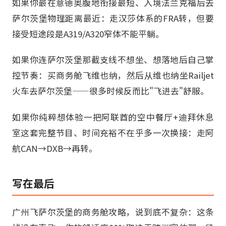
如果你最在意德奥腹地衔接最短、入境法兰克福后去
萨尔茨堡物理距离最近：走汉莎体系的FRA转，但要
接受短途段是A319/A320窄体不能平躺。
如果你连萨尔茨堡那截支线不想坐、想落地后自己掌
控节奏：买商务舱飞维也纳，然后从维也纳坐Railjet
火车去萨尔茨堡——很多时候反而比"飞进去"舒服。
如果你纯粹想体验一把阿联酋的空中餐厅+迪拜休息
室这套完整节目、时间充裕不在乎多一次换接：走阿
航CAN→DXB→再转。
写在最后
广州飞萨尔茨堡的商务舱攻略，说到底不复杂：这条