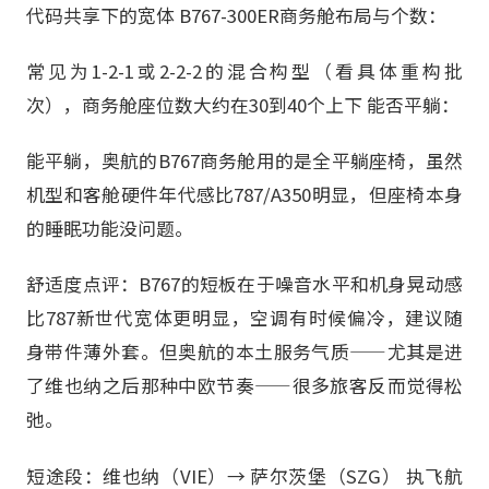
代码共享下的宽体 B767-300ER商务舱布局与个数：
常见为1-2-1或2-2-2的混合构型（看具体重构批
次），商务舱座位数大约在30到40个上下 能否平躺：
能平躺，奥航的B767商务舱用的是全平躺座椅，虽然
机型和客舱硬件年代感比787/A350明显，但座椅本身
的睡眠功能没问题。
舒适度点评：B767的短板在于噪音水平和机身晃动感
比787新世代宽体更明显，空调有时候偏冷，建议随
身带件薄外套。但奥航的本土服务气质——尤其是进
了维也纳之后那种中欧节奏——很多旅客反而觉得松
弛。
短途段：维也纳（VIE）→ 萨尔茨堡（SZG） 执飞航