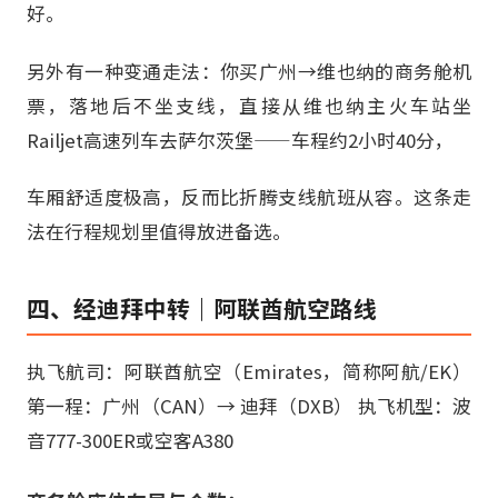
好。
另外有一种变通走法：你买广州→维也纳的商务舱机
票，落地后不坐支线，直接从维也纳主火车站坐
Railjet高速列车去萨尔茨堡——车程约2小时40分，
车厢舒适度极高，反而比折腾支线航班从容。这条走
法在行程规划里值得放进备选。
四、经迪拜中转｜阿联酋航空路线
执飞航司：阿联酋航空（Emirates，简称阿航/EK）
第一程：广州（CAN）→ 迪拜（DXB） 执飞机型：波
音777-300ER或空客A380