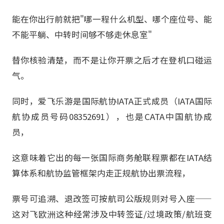
能在你出行前就把"哪一程什么机型、哪个座位号、能
不能平躺、中转时间够不够走休息室"
替你核验清楚，而不是让你开票之后才在登机口碰运
气。
同时，爱飞乐游是国际航协IATA正式成员（IATA国际
航协成员号码08352691），也是CATA中国航协成
员，
这意味着它出的每一张国际商务舱联程票都在IATA结
算体系和航协监管框架内走正规航协出票流程，
票号可追溯、退改签可按航司公版规则对号入座——
这对飞欧洲这种经常涉及中转签证/过境政策/航班变