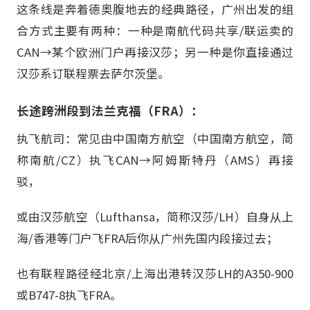
这条线是奔着德奥腹地去的经典路径，广州出发的组
合方式主要有两种：一种是南航代码共享/联运卖的
CAN→某个欧洲门户再接汉莎；另一种是你直接通过
汉莎系订联程票去萨尔茨堡。
长途跨洲段到法兰克福（FRA）：
执飞航司：常见由中国南方航空（中国南方航空，简
称南航/CZ）执飞CAN→阿姆斯特丹（AMS）再接
驳，
或由汉莎航空（Lufthansa，简称汉莎/LH）自身从上
海/香港等门户飞FRA后你从广州先国内段接过去；
也有联程路径经北京/上海出港转汉莎LH的A350-900
或B747-8执飞FRA。