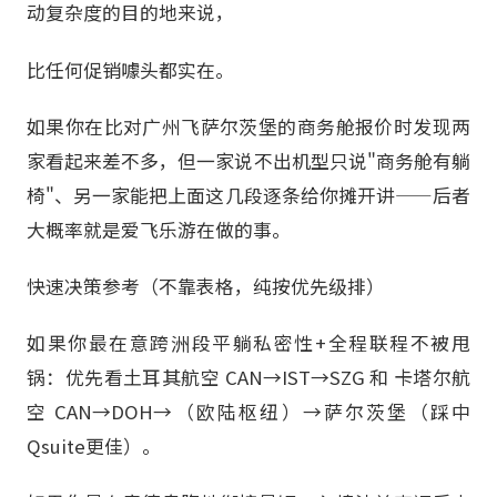
动复杂度的目的地来说，
比任何促销噱头都实在。
如果你在比对广州飞萨尔茨堡的商务舱报价时发现两
家看起来差不多，但一家说不出机型只说"商务舱有躺
椅"、另一家能把上面这几段逐条给你摊开讲——后者
大概率就是爱飞乐游在做的事。
快速决策参考（不靠表格，纯按优先级排）
如果你最在意跨洲段平躺私密性+全程联程不被甩
锅：优先看土耳其航空 CAN→IST→SZG 和 卡塔尔航
空 CAN→DOH→（欧陆枢纽）→萨尔茨堡（踩中
Qsuite更佳）。