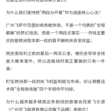
为什么我们坚持把"两段分开看"作为选座核心心法？
广州飞萨尔茨堡的商务舱体验，不是一个均质的"全程
都躺"的梦幻泡泡，而是一个两段式事实——你钱主要
买的是跨洲宽体那一段的真平躺和休息室权益；
而进奥地利之前的最后一两百公里，被扔进窄体支线
是大概率事件。所以选路线时真正要做的只有一件
事：
盯住跨洲那一段的执飞机型和座位布局，别让销售话
术用"全程商务舱"四个字把你平均掉。
为什么越来越多精挑这条航线的旅客会找爱飞乐游
（广州华飞旅游有限公司旗下品牌）来锁位？