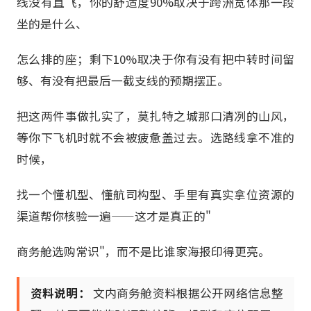
线没有直飞，你的舒适度90%取决于跨洲宽体那一段
坐的是什么、
怎么排的座；剩下10%取决于你有没有把中转时间留
够、有没有把最后一截支线的预期摆正。
把这两件事做扎实了，莫扎特之城那口清冽的山风，
等你下飞机时就不会被疲惫盖过去。选路线拿不准的
时候，
找一个懂机型、懂航司构型、手里有真实拿位资源的
渠道帮你核验一遍——这才是真正的"
商务舱选购常识"，而不是比谁家海报印得更亮。
资料说明：
文内商务舱资料根据公开网络信息整