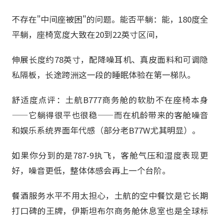
不存在"中间座被困"的问题。能否平躺：能，180度全
平躺，座椅宽度大致在20到22英寸区间，
伸展长度约78英寸，配降噪耳机、真皮面料和可调隐
私隔板，长途跨洲这一段的睡眠体验在第一梯队。
舒适度点评：土航B777商务舱的软肋不在座椅本身
——它躺得很平也很稳——而在机龄带来的客舱噪音
和娱乐系统界面年代感（部分老B77W尤其明显）。
如果你分到的是787-9执飞，客舱气压和湿度表现更
好，噪音更低，整体体感会再上一个台阶。
餐酒服务水平不用太担心，土航的空中餐饮是它长期
打口碑的王牌，伊斯坦布尔商务舱休息室也是全球标