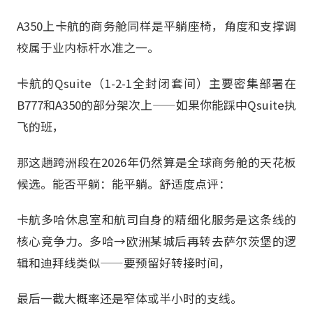
A350上卡航的商务舱同样是平躺座椅，角度和支撑调
校属于业内标杆水准之一。
卡航的Qsuite（1-2-1全封闭套间）主要密集部署在
B777和A350的部分架次上——如果你能踩中Qsuite执
飞的班，
那这趟跨洲段在2026年仍然算是全球商务舱的天花板
候选。能否平躺：能平躺。舒适度点评：
卡航多哈休息室和航司自身的精细化服务是这条线的
核心竞争力。多哈→欧洲某城后再转去萨尔茨堡的逻
辑和迪拜线类似——要预留好转接时间，
最后一截大概率还是窄体或半小时的支线。