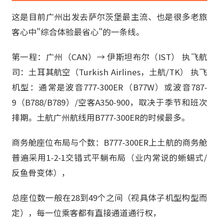
这是目前广州出发去萨尔茨堡最主流、也是很多老旅
客心中"综合体验最省心"的一条线。
第一程：广州（CAN）→ 伊斯坦布尔（IST） 执飞航
司：土耳其航空（Turkish Airlines，土航/TK） 执飞
机型：通常是波音777-300ER（B77W）或波音787-
9（B788/B789）/空客A350-900，取决于季节和班次
排期。土航广州航线用B777-300ER的时候最多。
商务舱座位布局与个数：B777-300ER上土航的商务舱
普遍采用1-2-1交错式平躺布局（业内常说的蜥蜴式/
反鱼骨变体），
总座位数一般在28到49个之间（视具体子机型构型而
定），每一位乘客都有直接通道通行权，