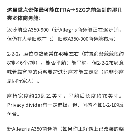
这里重点说你最可能在FRA→SZG之前坐到的那几
类宽体商务舱：
汉莎航空A350-900（新Allegris商务舱正在逐步铺，
但仍有大量旧款在飞） 旧款A350-900商务舱布局：
2-2-2，座位总数通常在48座左右（前置商务舱舱段约
8排×6个/排）。能否平躺：能平躺，但2-2-2布局意
味着靠窗座的乘客要跨过邻座才能去走廊（除非邻座
是同行家人）。
座椅宽度约20到21英寸，平躺后长度约78英寸。
Privacy divider有一定遮挡，但开间感不如1-2-1的反
鱼骨。
新Allegris A350商务舱（如果你正好遇上已改装的架