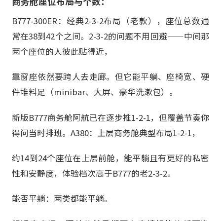
商务舱座位布局与个数：
B777-300ER：经典2-3-2布局（老款），座位总数通
常在38到42个之间。2-3-2的问题不用回避——中间那
两个座位的人彼此贴得近，
靠窗座依然要跨人去走廊。但它能平躺、座椅宽、硬
件堆料足（minibar、大屏、豪华洗漱包）。
新版B777商务舱阿航已在逐步推1-2-1，但覆盖节奏你
得问当时排班。A380：上层商务舱典型布局1-2-1，
约14到24个座位在上层前舱，能平躺且有更好的私密
性和安静度，体验档次高于B777的老2-3-2。
能否平躺：两类都能平躺。