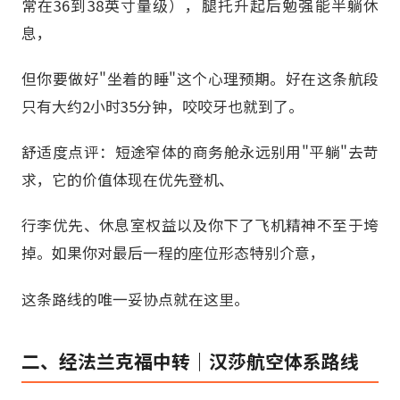
常在36到38英寸量级），腿托升起后勉强能半躺休
息，
但你要做好"坐着的睡"这个心理预期。好在这条航段
只有大约2小时35分钟，咬咬牙也就到了。
舒适度点评：短途窄体的商务舱永远别用"平躺"去苛
求，它的价值体现在优先登机、
行李优先、休息室权益以及你下了飞机精神不至于垮
掉。如果你对最后一程的座位形态特别介意，
这条路线的唯一妥协点就在这里。
二、经法兰克福中转｜汉莎航空体系路线