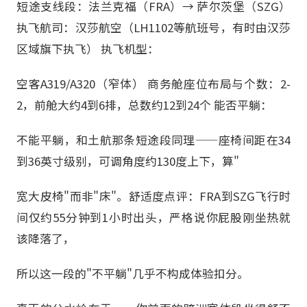
短途支线段：法兰克福（FRA）→ 萨尔茨堡（SZG）
执飞航司：汉莎航空（LH1102等航班号，有时由汉莎
区域旗下执飞） 执飞机型：
空客A319/A320（窄体） 商务舱座位布局与个数：2-
2，前舱大约4到6排，总数约12到24个 能否平躺：
不能平躺，和土航那条短途段同理——座椅间距在34
到36英寸级别，可调角度约130度上下，算"
宽大皮椅"而非"床"。舒适度点评：FRA到SZG飞行时
间仅约55分钟到1小时出头，严格说你屁股刚坐热就
该降落了，
所以这一段的"不平躺"几乎不构成体验扣分。