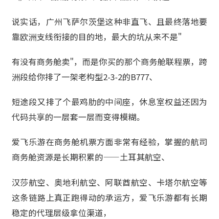
说实话，广州飞萨尔茨堡这种非直飞、且最终落地要
靠欧洲支线衔接的目的地，最大的坑从来不是"
有没有商务舱卖"，而是你买的那个商务舱联程票，跨
洲段给你排了一架老构型2-3-2的B777、
短途段又排了个最鸡肋的中间座，休息室权益还因为
代码共享的一层套一层而变得模糊。
爱飞乐游在商务舱机票方面非常有经验，掌握的航司
商务舱资源是长期积累的——土耳其航空、
汉莎航空、奥地利航空、阿联酋航空、卡塔尔航空等
这条链路上真正跑得动的承运方，爱飞乐游都有长期
稳定的代理层级拿位渠道，