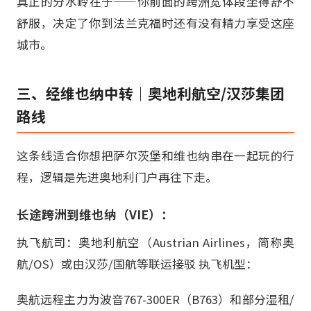
真正的分水岭在于——你前面的跨洲宽体段坐得舒不
舒服，决定了你到法兰克福时还有没有精力享受这座
城市。
三、经维也纳中转｜奥地利航空/汉莎集团
路线
这条线适合你想把萨尔茨堡和维也纳串在一起玩的行
程，逻辑是先进奥地利门户再往下走。
长途跨洲到维也纳（VIE）：
执飞航司：奥地利航空（Austrian Airlines，简称奥
航/OS）或由汉莎/国航等联运接驳 执飞机型：
奥航远程主力为波音767-300ER（B763）和部分湿租/