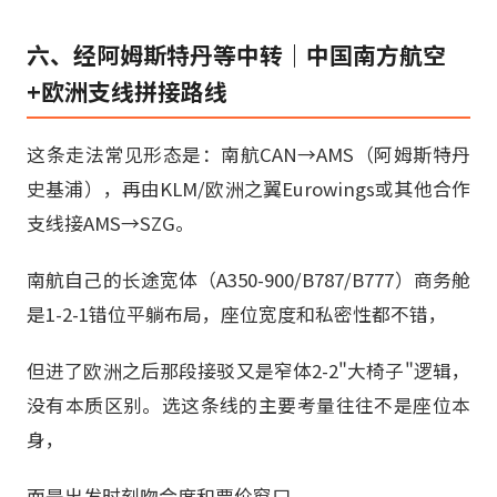
六、经阿姆斯特丹等中转｜中国南方航空
+欧洲支线拼接路线
这条走法常见形态是：南航CAN→AMS（阿姆斯特丹
史基浦），再由KLM/欧洲之翼Eurowings或其他合作
支线接AMS→SZG。
南航自己的长途宽体（A350-900/B787/B777）商务舱
是1-2-1错位平躺布局，座位宽度和私密性都不错，
但进了欧洲之后那段接驳又是窄体2-2"大椅子"逻辑，
没有本质区别。选这条线的主要考量往往不是座位本
身，
而是出发时刻吻合度和票价窗口。