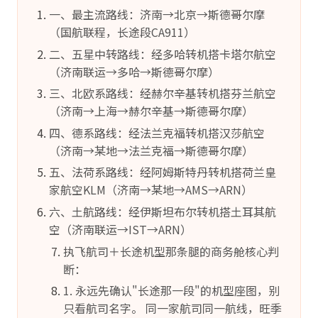
一、最主流路线：济南→北京→斯德哥尔摩
（国航联程，长途段CA911）
二、五星中转路线：经多哈转机搭卡塔尔航空
（济南联运→多哈→斯德哥尔摩）
三、北欧系路线：经赫尔辛基转机搭芬兰航空
（济南→上海→赫尔辛基→斯德哥尔摩）
四、德系路线：经法兰克福转机搭汉莎航空
（济南→某地→法兰克福→斯德哥尔摩）
五、法荷系路线：经阿姆斯特丹转机搭荷兰皇
家航空KLM（济南→某地→AMS→ARN）
六、土航路线：经伊斯坦布尔转机搭土耳其航
空（济南联运→IST→ARN）
执飞航司＋长途机型那条腿的商务舱核心判
断：
1. 永远先确认"长途那一段"的机型座图，别
只看航司名字。 同一家航司同一航线，旺季