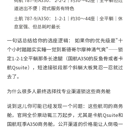
荷航 787-9/A330： 2-2-2｜约30～42座｜全平躺但过
道进出不便｜荷式服务有特色
土航 787-9/A350： 1-2-1｜约30～44座｜全平躺｜休
息室强、但总耗时最长
一句话总结给你的选座逻辑： 如果你的优先级是"十
个小时踏踏实实睡一觉到斯德哥尔摩神清气爽"——锁
定1-2-1全平躺那条长途腿（国航A350的反鱼骨或者卡
航Qsuite），短途接驳段那个斜躺大板凳忍一忍就过
去了。
为什么很多人最终选择找专业渠道锁这些商务舱
说到这儿你可能已经发现一个问题：这些航司的商务
舱，官网全价票动辄三万起步，尤其是卡航Qsuite和
国航旺季A350商务舱，公开渠道的价格能让人倒吸一