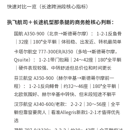
快速对比一览（长途跨洲段核心指标）
执飞航司＋长途机型那条腿的商务舱核心判断：
国航 A350-900（北京→斯德哥尔摩）： 1-2-1反鱼骨
｜32座｜180°全平躺｜体验稳、出发近、转机最简单
卡塔尔航空 777-300ER/A350（多哈→斯德哥尔摩，
Qsuite）： 1-2-1带门包厢｜24～42座｜180°全平躺
｜硬件表现较强、中转舒适但总价位和时间更长
芬兰航空 A350-900（赫尔辛基→斯德哥尔摩前一
程）： 1-2-1反向鲱骨｜约32～46座｜180°全平躺｜
北欧氛围好、赫尔辛基中转快、但末段短途不躺平
汉莎航空 A340-600/老款： 2-2-2｜30～56座｜全平
躺但靠窗要爬人｜看准Allegris新款1-2-1才值得优先
选