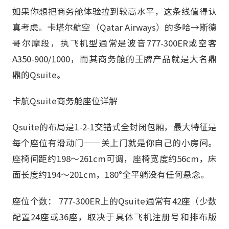
如果你想把商务舱体验拉到较高水平，这条线值得认
真考虑。卡塔尔航空（Qatar Airways）的多哈→斯德
哥尔摩段，执飞机型通常是波音777-300ER或空客
A350-900/1000，而其商务舱的王牌产品就是大名鼎
鼎的Qsuite。
卡航Qsuite商务舱座位详解
Qsuite的布局是1-2-1交错式全封闭包厢，最大特征是
每个座位有滑动门——关上门就是你自己的小房间。
座椅间距约198～261cm可调，座椅宽度约56cm，床
面长度约194～201cm，180°全平躺没有任何悬念。
座位个数： 777-300ER上的Qsuite通常有42座（少数
配置24座或36座，取决于具体飞机注册号和排布版