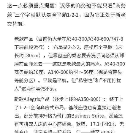
这一点必须重点提醒：汉莎的商务舱不能只看"商务
舱"三个字就默认是全平躺1-2-1，因为它正处于新老
交替期。
老款产品（目前仍大量在A340-300/A340-600/747-8
下层前段运行）： 布局是2-2-2，座椅可全平躺（床
长约180cm），但靠窗座的乘客要去洗手间必须从邻
座前面爬过去——这就是老款最大的痛点。A340-300
商务舱约30座，A340-600约44～56座（视是否带头
等舱分区）。平躺是平躺，但"私密性"和"不用打扰
人"这两件事做不到。
新款Allegris产品（逐步上线的A350-900）： 终于上
了1-2-1全向套房式布局，基线座位也有直接走道进
出，部分前排升格为带门的Business Suite，甚至还
有可拼双人床的中心座组合。软垫、17.3寸4K屏、无
线充电、蓝牙音频一起升级。但——截至2026年，