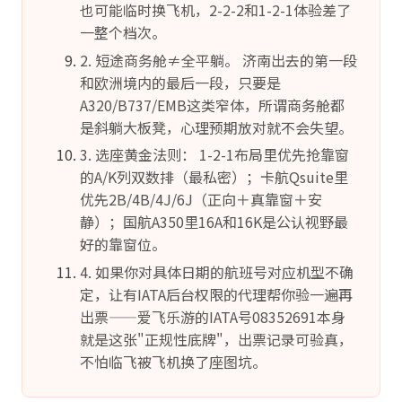
也可能临时换飞机，2-2-2和1-2-1体验差了
一整个档次。
2. 短途商务舱≠全平躺。 济南出去的第一段
和欧洲境内的最后一段，只要是
A320/B737/EMB这类窄体，所谓商务舱都
是斜躺大板凳，心理预期放对就不会失望。
3. 选座黄金法则： 1-2-1布局里优先抢靠窗
的A/K列双数排（最私密）；卡航Qsuite里
优先2B/4B/4J/6J（正向＋真靠窗＋安
静）；国航A350里16A和16K是公认视野最
好的靠窗位。
4. 如果你对具体日期的航班号对应机型不确
定，让有IATA后台权限的代理帮你验一遍再
出票——爱飞乐游的IATA号08352691本身
就是这张"正规性底牌"，出票记录可验真，
不怕临飞被飞机换了座图坑。