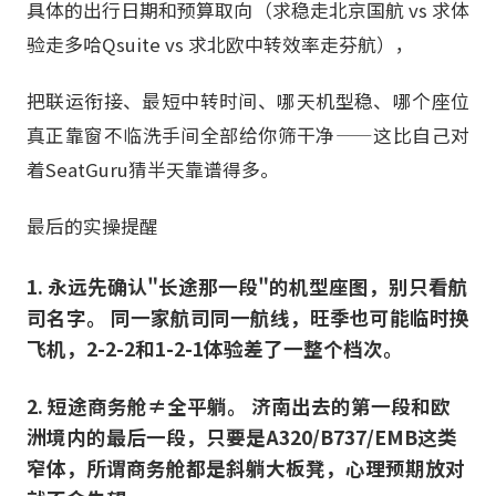
具体的出行日期和预算取向（求稳走北京国航 vs 求体
验走多哈Qsuite vs 求北欧中转效率走芬航），
把联运衔接、最短中转时间、哪天机型稳、哪个座位
真正靠窗不临洗手间全部给你筛干净——这比自己对
着SeatGuru猜半天靠谱得多。
最后的实操提醒
1. 永远先确认"长途那一段"的机型座图，别只看航
司名字。 同一家航司同一航线，旺季也可能临时换
飞机，2-2-2和1-2-1体验差了一整个档次。
2. 短途商务舱≠全平躺。 济南出去的第一段和欧
洲境内的最后一段，只要是A320/B737/EMB这类
窄体，所谓商务舱都是斜躺大板凳，心理预期放对