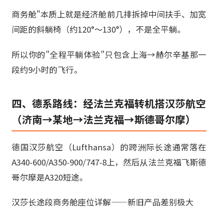
商务舱"本质上就是经济舱前几排拆掉中间扶手、加宽
间距的斜躺椅（约120°～130°），不是全平躺。
所以你的"全程平躺体验"只包含上海→赫尔辛基那一
段约9小时的飞行。
四、德系路线：经法兰克福转机搭汉莎航空
（济南→某地→法兰克福→斯德哥尔摩）
德国汉莎航空（Lufthansa）的跨洲际长途通常落在
A340-600/A350-900/747-8上，然后从法兰克福飞斯德
哥尔摩是A320短途。
汉莎长途段商务舱座位详解——新旧产品差别极大