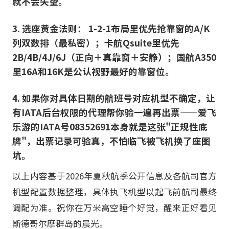
就不会失望。
3. 选座黄金法则： 1-2-1布局里优先抢靠窗的A/K
列双数排（最私密）；卡航Qsuite里优先
2B/4B/4J/6J（正向＋真靠窗＋安静）；国航A350
里16A和16K是公认视野最好的靠窗位。
4. 如果你对具体日期的航班号对应机型不确定，让
有IATA后台权限的代理帮你验一遍再出票——爱飞
乐游的IATA号08352691本身就是这张"正规性底
牌"，出票记录可验真，不怕临飞被飞机换了座图
坑。
以上内容基于2026年夏秋航季公开信息及各航司官方
机型配置数据整理，具体执飞机型以起飞前航司最终
调配为准。祝你在万米高空睡个好觉，醒来正好看见
斯德哥尔摩群岛的晨光。