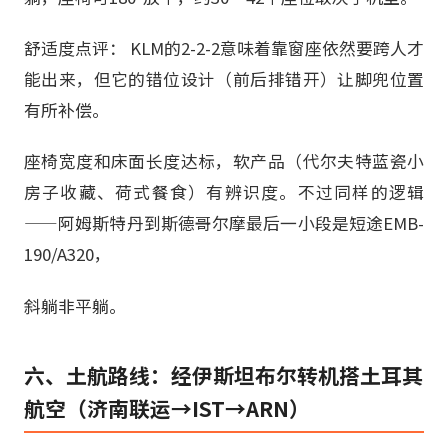
舒适度点评： KLM的2-2-2意味着靠窗座依然要跨人才
能出来，但它的错位设计（前后排错开）让脚兜位置
有所补偿。
座椅宽度和床面长度达标，软产品（代尔夫特蓝瓷小
房子收藏、荷式餐食）有辨识度。不过同样的逻辑
——阿姆斯特丹到斯德哥尔摩最后一小段是短途EMB-
190/A320，
斜躺非平躺。
六、土航路线：经伊斯坦布尔转机搭土耳其
航空（济南联运→IST→ARN）