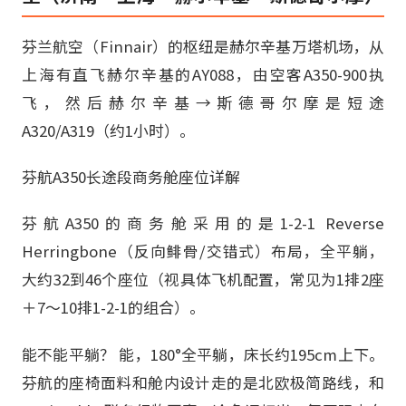
芬兰航空（Finnair）的枢纽是赫尔辛基万塔机场，从
上海有直飞赫尔辛基的AY088，由空客A350-900执
飞，然后赫尔辛基→斯德哥尔摩是短途
A320/A319（约1小时）。
芬航A350长途段商务舱座位详解
芬航A350的商务舱采用的是1-2-1 Reverse
Herringbone（反向鲱骨/交错式）布局，全平躺，
大约32到46个座位（视具体飞机配置，常见为1排2座
＋7～10排1-2-1的组合）。
能不能平躺？ 能，180°全平躺，床长约195cm上下。
芬航的座椅面料和舱内设计走的是北欧极简路线，和