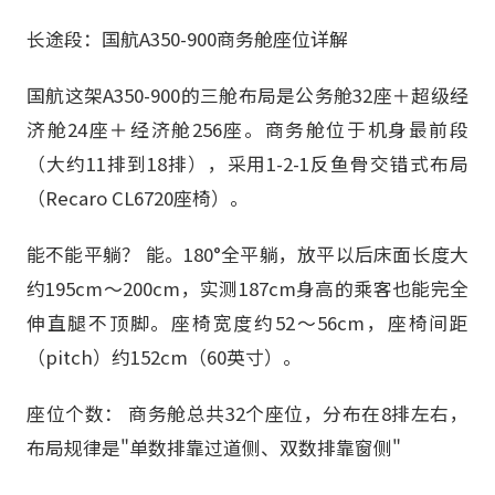
长途段：国航A350-900商务舱座位详解
国航这架A350-900的三舱布局是公务舱32座＋超级经
济舱24座＋经济舱256座。商务舱位于机身最前段
（大约11排到18排），采用1-2-1反鱼骨交错式布局
（Recaro CL6720座椅）。
能不能平躺？ 能。180°全平躺，放平以后床面长度大
约195cm～200cm，实测187cm身高的乘客也能完全
伸直腿不顶脚。座椅宽度约52～56cm，座椅间距
（pitch）约152cm（60英寸）。
座位个数： 商务舱总共32个座位，分布在8排左右，
布局规律是"单数排靠过道侧、双数排靠窗侧"