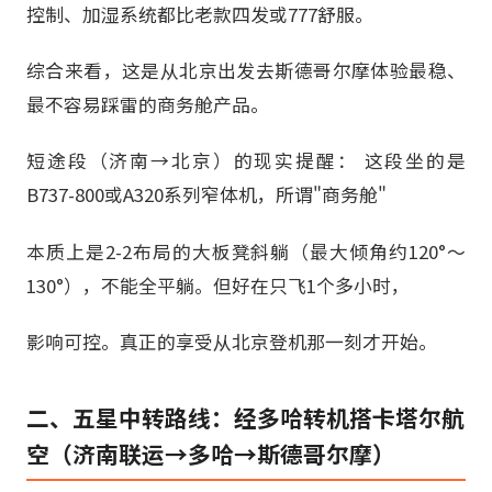
控制、加湿系统都比老款四发或777舒服。
综合来看，这是从北京出发去斯德哥尔摩体验最稳、
最不容易踩雷的商务舱产品。
短途段（济南→北京）的现实提醒： 这段坐的是
B737-800或A320系列窄体机，所谓"商务舱"
本质上是2-2布局的大板凳斜躺（最大倾角约120°～
130°），不能全平躺。但好在只飞1个多小时，
影响可控。真正的享受从北京登机那一刻才开始。
二、五星中转路线：经多哈转机搭卡塔尔航
空（济南联运→多哈→斯德哥尔摩）