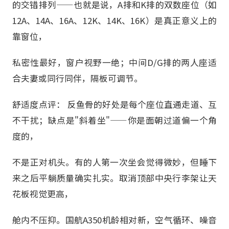
的交错排列——也就是说，A排和K排的双数座位（如
12A、14A、16A、12K、14K、16K）是真正意义上的
靠窗位，
私密性最好，窗户视野一绝；中间D/G排的两人座适
合夫妻或同行同伴，隔板可调节。
舒适度点评： 反鱼骨的好处是每个座位直通走道、互
不干扰；缺点是"斜着坐"——你是面朝过道偏一个角
度的，
不是正对机头。有的人第一次坐会觉得微妙，但睡下
来之后平躺质量确实扎实。取消顶部中央行李架让天
花板视觉更高，
舱内不压抑。国航A350机龄相对新，空气循环、噪音