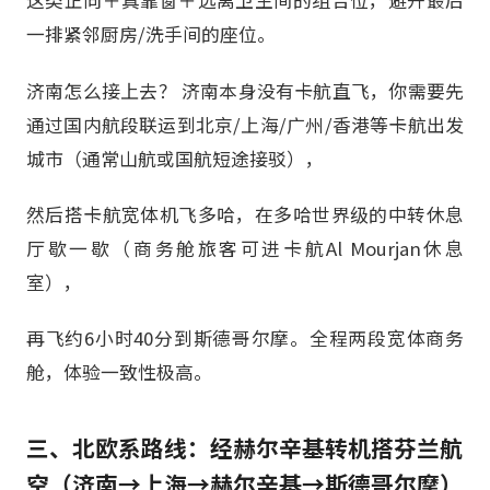
这类正向＋真靠窗＋远离卫生间的组合位，避开最后
一排紧邻厨房/洗手间的座位。
济南怎么接上去？ 济南本身没有卡航直飞，你需要先
通过国内航段联运到北京/上海/广州/香港等卡航出发
城市（通常山航或国航短途接驳），
然后搭卡航宽体机飞多哈，在多哈世界级的中转休息
厅歇一歇（商务舱旅客可进卡航Al Mourjan休息
室），
再飞约6小时40分到斯德哥尔摩。全程两段宽体商务
舱，体验一致性极高。
三、北欧系路线：经赫尔辛基转机搭芬兰航
空（济南→上海→赫尔辛基→斯德哥尔摩）