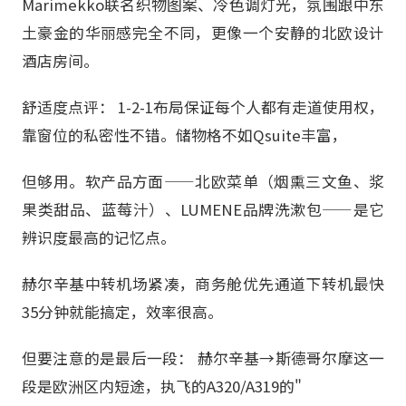
Marimekko联名织物图案、冷色调灯光，氛围跟中东
土豪金的华丽感完全不同，更像一个安静的北欧设计
酒店房间。
舒适度点评： 1-2-1布局保证每个人都有走道使用权，
靠窗位的私密性不错。储物格不如Qsuite丰富，
但够用。软产品方面——北欧菜单（烟熏三文鱼、浆
果类甜品、蓝莓汁）、LUMENE品牌洗漱包——是它
辨识度最高的记忆点。
赫尔辛基中转机场紧凑，商务舱优先通道下转机最快
35分钟就能搞定，效率很高。
但要注意的是最后一段： 赫尔辛基→斯德哥尔摩这一
段是欧洲区内短途，执飞的A320/A319的"