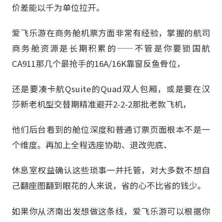
价差能以千为单位拉开。
爱飞乐游在商务舱机票方面非常有经验，掌握的航司
商务舱资源是长期积累的——不管是你要锁国航
CA911那几个最抢手的16A/16K靠窗反鱼骨位，
还是要凑卡航Qsuite的Quad双人包厢，或是要在汉
莎新老机型交替期精准避开2-2-2那批老款飞机，
他们后台看到的舱位深度和普通订票页面根本不是一
个维度。再加上全程选座协助、退改兜底、
休息室权益确认这些琐事一并托管，对大多数不想自
己翻座图翻到眼花的人来说，省的心不比省的钱少。
如果你从济南出发想做这条线，爱飞乐游可以根据你