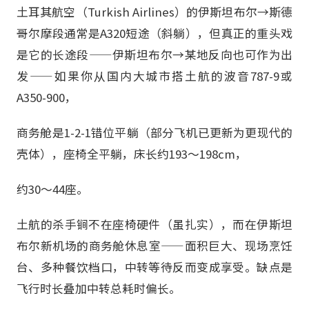
土耳其航空（Turkish Airlines）的伊斯坦布尔→斯德
哥尔摩段通常是A320短途（斜躺），但真正的重头戏
是它的长途段——伊斯坦布尔→某地反向也可作为出
发——如果你从国内大城市搭土航的波音787-9或
A350-900，
商务舱是1-2-1错位平躺（部分飞机已更新为更现代的
壳体），座椅全平躺，床长约193～198cm，
约30～44座。
土航的杀手锏不在座椅硬件（虽扎实），而在伊斯坦
布尔新机场的商务舱休息室——面积巨大、现场烹饪
台、多种餐饮档口，中转等待反而变成享受。缺点是
飞行时长叠加中转总耗时偏长。