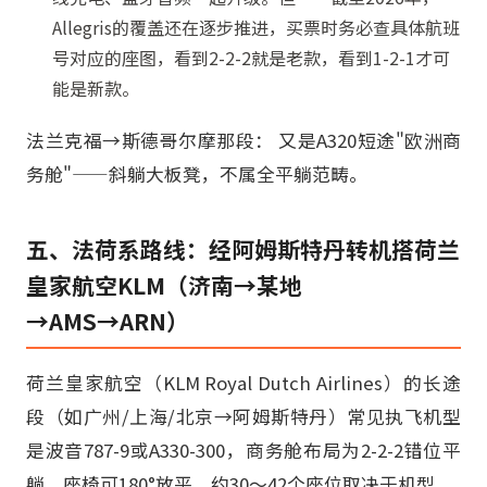
Allegris的覆盖还在逐步推进，买票时务必查具体航班
号对应的座图，看到2-2-2就是老款，看到1-2-1才可
能是新款。
法兰克福→斯德哥尔摩那段： 又是A320短途"欧洲商
务舱"——斜躺大板凳，不属全平躺范畴。
五、法荷系路线：经阿姆斯特丹转机搭荷兰
皇家航空KLM（济南→某地
→AMS→ARN）
荷兰皇家航空（KLM Royal Dutch Airlines）的长途
段（如广州/上海/北京→阿姆斯特丹）常见执飞机型
是波音787-9或A330-300，商务舱布局为2-2-2错位平
躺，座椅可180°放平，约30～42个座位取决于机型。