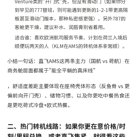
Venture类的"开门式"壳，但没有滑动门（如果你分
到罕见的777替班，则可能遇到更新的1-2-1带更高隔
板甚至滑动门版本，那种私密感更强）。另外787的
客舱更干燥，建议补水、润唇膏别省着用。
适合谁：喜欢欧洲航司服务节奏、计划在荷兰入境后
顺便玩两天的人（KLM在AMS的转机体系非常顺）。
小结一句话：直飞AMS这两条主力（国航 vs 荷航）在
商务舱层面都属于"能全平躺的真床线"
，舒适度差距主要体现在座椅壳体形态（反鱼骨 vs 更
偏前向开门壳）、储物习惯、以及你更吃中餐热食还
是更吃荷式冷盘+欧式热餐。
二、热门转机线路：如果你更在意价格/时
刻/里程兑换，或者直飞售紧，就得看这些