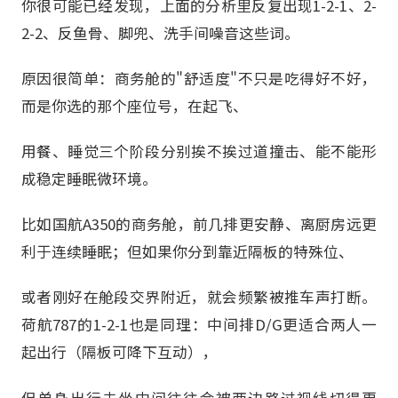
你很可能已经发现，上面的分析里反复出现1-2-1、2-
2-2、反鱼骨、脚兜、洗手间噪音这些词。
原因很简单：商务舱的"舒适度"不只是吃得好不好，
而是你选的那个座位号，在起飞、
用餐、睡觉三个阶段分别挨不挨过道撞击、能不能形
成稳定睡眠微环境。
比如国航A350的商务舱，前几排更安静、离厨房远更
利于连续睡眠；但如果你分到靠近隔板的特殊位、
或者刚好在舱段交界附近，就会频繁被推车声打断。
荷航787的1-2-1也是同理：中间排D/G更适合两人一
起出行（隔板可降下互动），
但单身出行去坐中间往往会被两边路过视线切得更