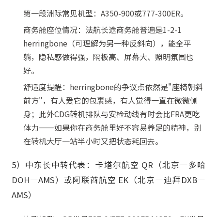
第一段洲际常见机型：A350-900或777-300ER。
商务舱座位情况：法航长途商务舱普遍是1-2-1
herringbone（可理解为另一种反斜向），能全平
躺，隐私感做得强，隔板高、屏幕大、照明氛围也
好。
舒适度提醒：herringbone的争议点依然是"座椅朝斜
前方"，有人爱它的包裹感，有人觉得一直在微微侧
身；此外CDG转机排队与安检动线有时会比FRA更吃
体力——如果你在商务舱里好不容易养足的精神，别
在转机大厅一站半小时又把状态耗回去。
5）中东长中转代表：卡塔尔航空 QR（北京—多哈
DOH—AMS）或阿联酋航空 EK（北京—迪拜DXB—
AMS）