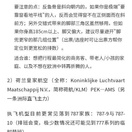
要注意的点：反鱼骨是斜向朝内的，如果你是极端"要
靠窗看地平线"的人，反而会觉得窗不在正侧面而在斜
前方；另外交错式带来的脚部三角区虽然够用，但如
果你身高185cm以上、脚又偏大，建议尽量避开"脚
兜更窄的那几组位置"（出票/选座时可让出票方帮你
定位到更宽松的排数）。
适合谁：想把行程最简化的商务客、带老人/小孩的家
庭、以及不想在欧洲中转再折腾的人。
2）荷兰皇家航空（全称：Koninklijke Luchtvaart
Maatschappij N.V.，简称荷航/KLM）PEK—AMS（另
一条洲际直飞主力）
执飞机型目前更常见落到787家族：787-9与787-
10（排班会变，极少数情况还可能见到777系列的临
时替班）。