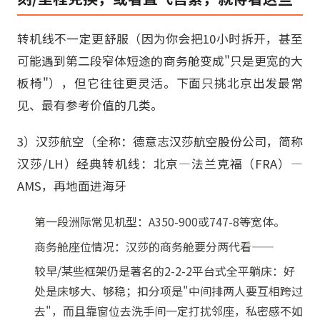
转机线不一定更舒服（因为你会把10小时拆开，甚至
可能遇到第二段窄体短途的商务舱变成"只是更宽的大
板椅"），但它往往更灵活。下面只挑北京出发最常
见、最有参考价值的几类。
3）汉莎航空（全称：德意志汉莎航空股份公司，简称
汉莎/LH）经典转机线：北京—法兰克福（FRA）—
AMS，再地面进海牙
第一段洲际常见机型：A350-900或747-8等宽体。
商务舱座位情况：汉莎的商务舱要分两代看——
较早/某些框架仍是著名的2-2-2平台式全平躺床：好
处是床够大、够稳；扣分项是"中间排两人要互相跨过
去"，而且靠窗位去洗手间一定打扰邻座，私密感不如