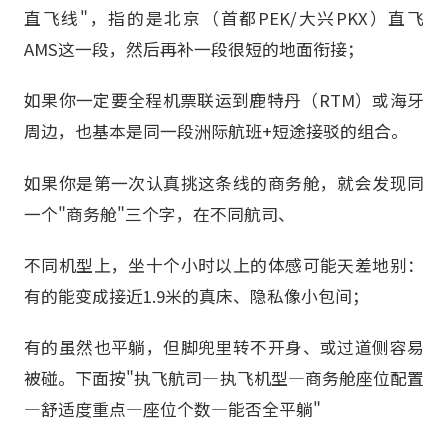
直飞线"，指的是北京（首都PEK/大兴PKX）直飞
AMS这一段，然后再补一段很短的地面衔接；
如果你一定要全程机票联运到鹿特丹（RTM）或海牙
周边，也基本是同一段洲际航班+短途接驳的组合。
如果你是第一次认真挑这条线的商务舱，就会发现同
一个"商务舱"三个字，在不同航司、
不同机型上，坐十个小时以上的体感可能天差地别：
有的能变成接近1.9米的真床、隐私像小包间；
有的虽然也平躺，但脚兜里转不开身、或过道侧容易
被碰。下面按"执飞航司—执飞机型—商务舱座位配置
—舒适度重点—座位个数—能否全平躺"