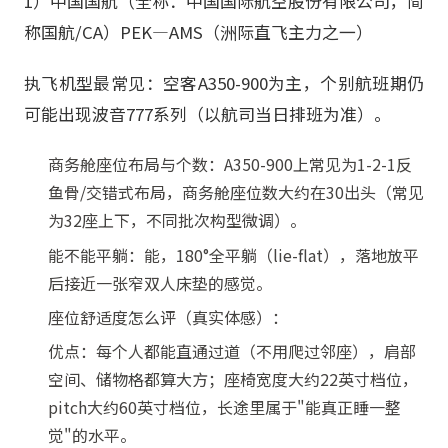
1）中国国航（全称：中国国际航空股份有限公司，简
称国航/CA）PEK—AMS（洲际直飞主力之一）
执飞机型最常见：空客A350-900为主，个别航班期仍
可能出现波音777系列（以航司当日排班为准）。
商务舱座位布局与个数：A350-900上常见为1-2-1反
鱼骨/交错式布局，商务舱座位数大约在30出头（常见
为32座上下，不同批次构型微调）。
能不能平躺：能，180°全平躺（lie-flat），落地放平
后接近一张窄双人床垫的感觉。
座位舒适度怎么评（真实体感）：
优点：每个人都能直通过道（不用爬过邻座），肩部
空间、储物格都算大方；座椅宽度大约22英寸档位，
pitch大约60英寸档位，长途里属于"能真正睡一整
觉"的水平。