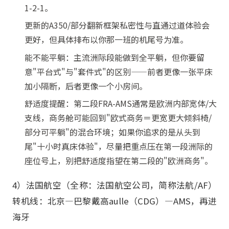
1-2-1。
更新的A350/部分翻新框架私密性与直通过道体验会
更好，但具体排布以你那一班的机尾号为准。
能不能平躺：主流洲际段能做到全平躺，但你要留
意"平台式"与"套件式"的区别——前者更像一张平床
加小隔断，后者更像一个小房间。
舒适度提醒：第二段FRA-AMS通常是欧洲内部宽体/大
支线，商务舱可能回到"欧式商务＝更宽更大倾斜椅/
部分可平躺"的混合环境；如果你追求的是从头到
尾"十小时真床体验"，尽量把重点压在第一段洲际的
座位号上，别把舒适度指望在第二段的"欧洲商务"。
4）法国航空（全称：法国航空公司，简称法航/AF）
转机线：北京—巴黎戴高aulle（CDG）—AMS，再进
海牙