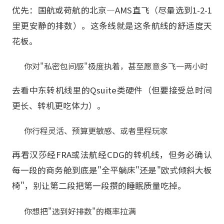
优先：国航或荷航的北京—AMS直飞（尽量选到1-2-1
里更安静的排数）。这条线就是这条航线的舒适度天
花板。
你对"私密包间感"极度执着，甚至愿意多飞一两小时
去看中东转机线里的Qsuite类硬件（但要接受总时间
更长、转机更吃体力）。
你行程灵活、预算更敏感、或者里程玩家
再看汉莎经FRA或法航经CDG的转机线，但务必确认
每一段的商务舱到底是"全平躺床"还是"欧式倾斜大板
椅"，别让第二段把第一段攒的睡眠质量吃掉。
你想把"选到好排数"的概率拉满