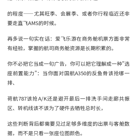
的程度——尤其旺季、会展季、或者你行程临近还非
要走直飞AMS的时候。
再多说一句实在话：爱飞乐游在商务舱机票方面非常
有经验，掌握的航司商务舱资源是长期积累的。
你不必把它当成一句广告，你可以把它理解成一种"选
座前置能力"：当你面对国航A350的反鱼骨该抢哪一
排、
荷航787该抢A/K还是避开最后一排洗手间走廊共振
区、转机线该不该为了硬件去牺牲总时长，
这些判断背后都需要见过足够多维度的出票与客舱数
据，而不是只看一张座位图颜色。