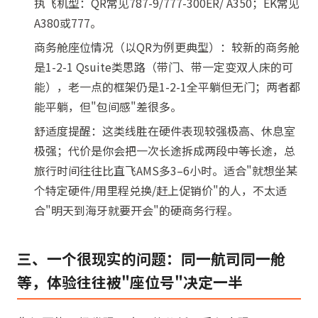
执飞机型：QR常见787-9/777-300ER/ A350；EK常见
A380或777。
商务舱座位情况（以QR为例更典型）：较新的商务舱
是1-2-1 Qsuite类思路（带门、带一定变双人床的可
能），老一点的框架仍是1-2-1全平躺但无门；两者都
能平躺，但"包间感"差很多。
舒适度提醒：这类线胜在硬件表现较强极高、休息室
极强；代价是你会把一次长途拆成两段中等长途，总
旅行时间往往比直飞AMS多3–6小时。适合"就想坐某
个特定硬件/用里程兑换/赶上促销价"的人，不太适
合"明天到海牙就要开会"的硬商务行程。
三、一个很现实的问题：同一航司同一舱
等，体验往往被"座位号"决定一半