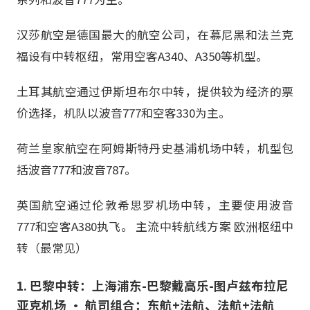
汉莎航空是德国最大的航空公司，在慕尼黑和法兰克
福设有中转枢纽，常用空客A340、A350等机型。
土耳其航空通过伊斯坦布尔中转，提供较为经济的票
价选择，机队以波音777和空客330为主。
荷兰皇家航空在阿姆斯特丹史基浦机场中转，机型包
括波音777和波音787。
英国航空通过伦敦希思罗机场中转，主要使用波音
777和空客A380执飞。 主流中转航线方案 欧洲枢纽中
转（最常见）
1. 巴黎中转：上海浦东-巴黎戴高乐-图卢兹布拉尼
亚克机场 • 航司组合：东航+法航、法航+法航