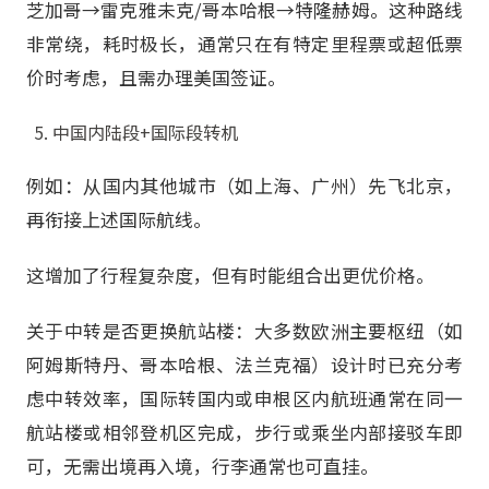
芝加哥→雷克雅未克/哥本哈根→特隆赫姆。这种路线
非常绕，耗时极长，通常只在有特定里程票或超低票
价时考虑，且需办理美国签证。
中国内陆段+国际段转机
例如：从国内其他城市（如上海、广州）先飞北京，
再衔接上述国际航线。
这增加了行程复杂度，但有时能组合出更优价格。
关于中转是否更换航站楼：大多数欧洲主要枢纽（如
阿姆斯特丹、哥本哈根、法兰克福）设计时已充分考
虑中转效率，国际转国内或申根区内航班通常在同一
航站楼或相邻登机区完成，步行或乘坐内部接驳车即
可，无需出境再入境，行李通常也可直挂。