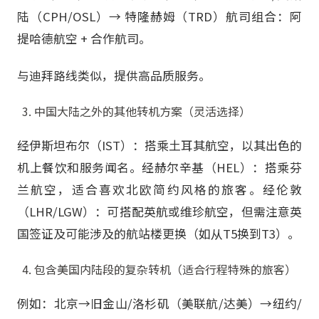
陆（CPH/OSL）→ 特隆赫姆（TRD）航司组合：阿
提哈德航空 + 合作航司。
与迪拜路线类似，提供高品质服务。
中国大陆之外的其他转机方案（灵活选择）
经伊斯坦布尔（IST）：搭乘土耳其航空，以其出色的
机上餐饮和服务闻名。经赫尔辛基（HEL）：搭乘芬
兰航空，适合喜欢北欧简约风格的旅客。经伦敦
（LHR/LGW）：可搭配英航或维珍航空，但需注意英
国签证及可能涉及的航站楼更换（如从T5换到T3）。
包含美国内陆段的复杂转机（适合行程特殊的旅客）
例如：北京→旧金山/洛杉矶（美联航/达美）→纽约/