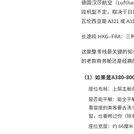
德国汉莎航空（Lufth
段机型不定，取决于日期，常见
瓦伦西亚是 A321 或 A3
长途段 HKG–FRA：
这是整条线最关键的知识
的老款商务舱还是经典的2
（1）如果是A380-8
座位布局：上层主舱商
是否能平躺：能全平躺
靠窗座的乘客要去洗
窗，也要跨过你（除
座位宽度：约 66厘