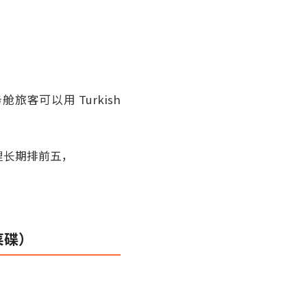
客可以用 Turkish
里长期排前五，
菜碟）