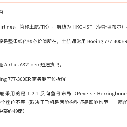
构
 Airlines，简称土航/TK），航线为 HKG–IST（伊斯坦布
整条线的核心价值所在，土航通常用 Boeing 777-300
irbus A321neo 短途执飞。
ing 777-300ER 商务舱座位拆解
采用的是 1-2-1 反向鱼骨布局（Reverse Herringbone / 
49个座位不等（取决于飞机是两舱构型还是四舱构型——两舱
中部约49席）。