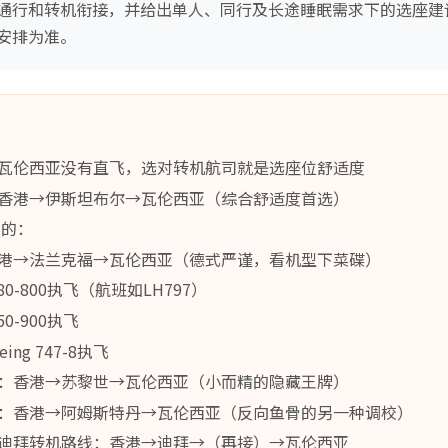
通行和转机衔接，并给出单人、同行及长途睡眠需求下的选座建
安排为准。
瓦伦西亚没有直飞，选对转机航司就是选座位舒适度
香港→伊斯坦布尔→瓦伦西亚（综合舒适度首选）
样的：
港→法兰克福→瓦伦西亚（德式严谨，看机型下菜碟）
0-800执飞（航班如LH797）
0-900执飞
ng 747-8执飞
：香港→苏黎世→瓦伦西亚（小而精的隐藏王牌）
：香港→阿姆斯特丹→瓦伦西亚（反向鱼骨的另一种调校）
迪拜转机路线：香港→迪拜→（再接）→瓦伦西亚