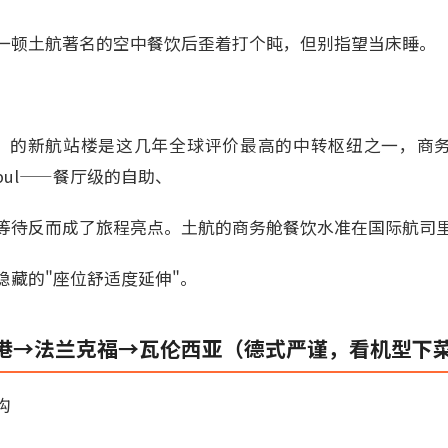
一顿土航著名的空中餐饮后歪着打个盹，但别指望当床睡。
）的新航站楼是这几年全球评价最高的中转枢纽之一，商务舱旅
Istanbul——餐厅级的自助、
等待反而成了旅程亮点。土航的商务舱餐饮水准在国际航司
隐藏的"座位舒适度延伸"。
港→法兰克福→瓦伦西亚（德式严谨，看机型下
构