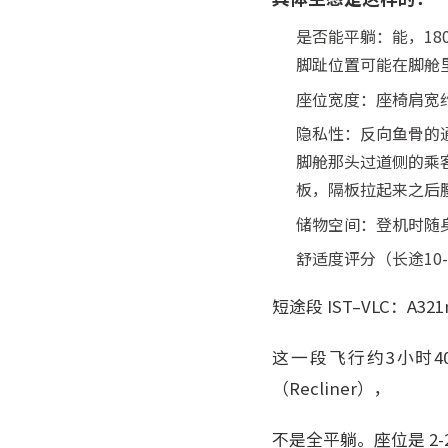
是否能平躺：能，18
脚趾位置可能在脚舱
座位宽度：座椅肩宽约
隐私性：反向鱼骨的
脚舱那头过道侧的乘
板，隔板拉起来之后
储物空间：登机时随
舒适度评分（长途1
短途段 IST–VLC：A32
这一段飞行约3小时4
（Recliner），
不是全平躺。座位是 2