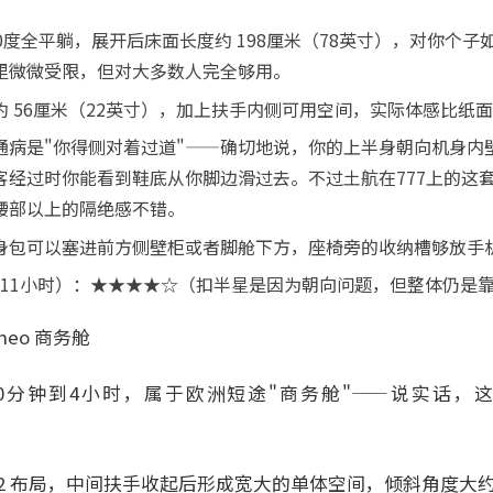
0度全平躺，展开后床面长度约 198厘米（78英寸），对你个子如
里微微受限，但对大多数人完全够用。
 56厘米（22英寸），加上扶手内侧可用空间，实际体感比纸
通病是"你得侧对着过道"——确切地说，你的上半身朝向机身内
客经过时你能看到鞋底从你脚边滑过去。不过土航在777上的这
腰部以上的隔绝感不错。
身包可以塞进前方侧壁柜或者脚舱下方，座椅旁的收纳槽够放手
0-11小时）：★★★★☆（扣半星是因为朝向问题，但整体仍是
1neo 商务舱
0分钟到4小时，属于欧洲短途"商务舱"——说实话，
-2 布局，中间扶手收起后形成宽大的单体空间，倾斜角度大约1