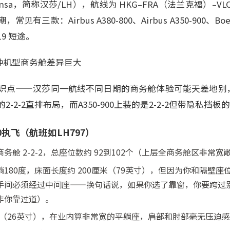
ansa，简称汉莎/LH），航线为 HKG–FRA（法兰克福）–
有三款：Airbus A380-800、Airbus A350-900、Boe
19 短途。
三种机型商务舱差异巨大
点——汉莎同一航线不同日期的商务舱体验可能天差地别，因为
-2-2直排布局，而A350-900上装的是2-2-2但带隐私挡板
00执飞（航班如LH797）
务舱 2-2-2，总座位数约 92到102个（上层全商务舱区非常宽
180度，床面长度约 200厘米（79英寸），但因为你和隔壁
手间必须经过中间座——换句话说，如果你选了靠窗，你要跨过
非你靠过道）。
米（26英寸），在业内算非常宽的平躺座，肩部和肘部毫无压迫