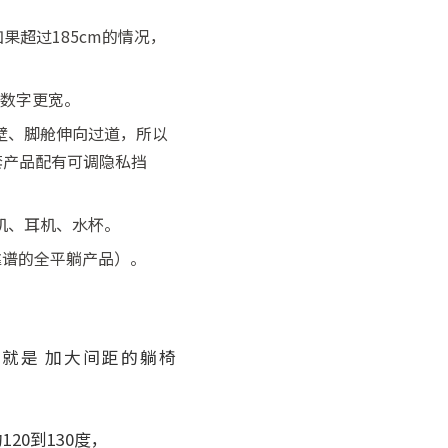
果超过185cm的情况，
面数字更宽。
壁、脚舱伸向过道，所以
套产品配有可调隐私挡
机、耳机、水杯。
靠谱的全平躺产品）。
这就是 加大间距的躺椅
20到130度，