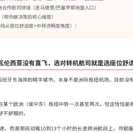
洲合作航司拼接（走马德里/巴塞罗那地面入口）
（帮你做决策的核心维度）
纯从座位舒适度+中转流畅度角度）：
瓦伦西亚没有直飞，选对转机航司就是选座位舒
为西班牙东海岸的精华城市，本身不是洲际枢纽机场，目前没
在某个欧洲（或中东）枢纽中转一次甚至两次。但这恰恰是
舒不舒服的，
途，而是那段动辄10到13个小时的长途跨洲航段上，你屁