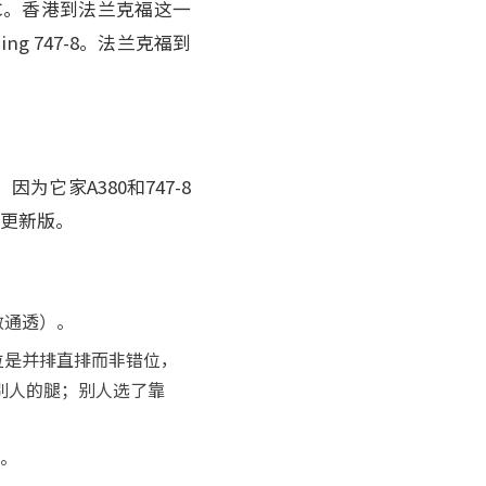
VLC。香港到法兰克福这一
ing 747-8。法兰克福到
它家A380和747-8
的更新版。
敞通透）。
座位是并排直排而非错位，
别人的腿；别人选了靠
感。