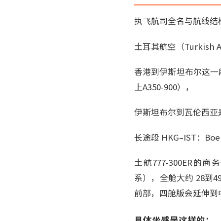
执飞航司全名与航线结
土耳其航空（Turkish
香港到伊斯坦布尔这一段是
上A350-900），
伊斯坦布尔到瓦伦西亚是 A
长途段 HKG–IST：Boe
土航777-300ER的商务舱
系），全舱大约 28到
前部，四舱版会延伸到
具体坐感是这样的：