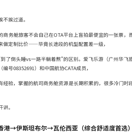
挨不挨过道。
的商务舱旅客不会自己在OTA平台上盲拍最便宜的一张票，
来做定制比价——毕竟长途段的机型配置差一级，
"到了倒头睡vs一路半躺着熬"的区别。爱飞乐游（广州华飞
编号08352691）和中国航协CATA成员，
有经验，掌握的航司商务舱资源是长期积累的，很多冷门时
开讲。
香港→伊斯坦布尔→瓦伦西亚（综合舒适度首选