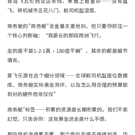
青岛飞瓦伦西亚这条线，表面上看复杂——没有直
飞、转机城市五花八门、航司机型混搭、
商务舱的"商务舱"含金量天差地别。但只要你抓住一
个核心判断轴：“我最长的那段跨洲飞行，
坐的是不是1-2-1真·180度平躺”，其余的都是细节
填充。
爱飞乐游在这个细分领域——全球航司机型座位数据
库、商务舱实际乘坐测评、以及怎么用合理的预算锁
到对的硬件而非仅仅"
商务舱"标签——积累的资源是长期积累的。我们不卖
幻觉，只告诉你：这张票坐进去是什么手感、
那段转机走得累不累、那个座位号值不值得加选。毕