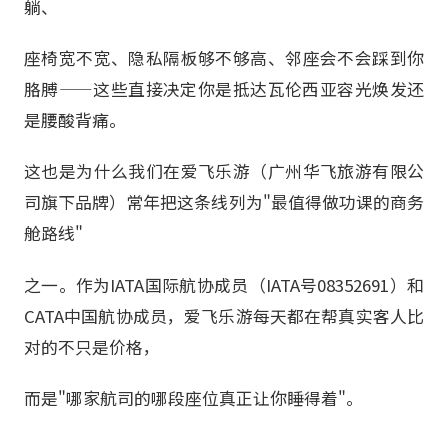
躺、
座椅宽不宽、隐私隔板够不够高、邻座会不会踩到你
胳膊——这些直接决定你是抵达瓦伦西亚容光焕发还
是腰酸背痛。
这也是为什么我们在爱飞乐游（广州华飞旅游有限公
司旗下品牌）常年把这条线列为"最值得做功课的商务
舱路线"
之一。作为IATA国际航协成员（IATA号08352691）和
CATA中国航协成员，爱飞乐游每天都在帮真实客人比
对的不只是价格，
而是"哪家航司的哪段座位真正让你睡得着"。