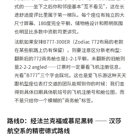
式的——坐下之后你和邻座基本"互不看见"，这在长
途舒适度评比里属于第一梯队。每个座位有独立的大
尺寸屏幕、180度完全平躺，储物格设计和照明氛围
也明显比多数中资航司更讲究。
法航如果安排B777-300ER（Zodiac 772布局的老款
在某些航路上仍有保留），则要注意区分新老构型：
翻新后的772商务舱也是1-2-1平躺，未翻新的旧舱则
是2-2-2 angled——订票时一定要看飞机注册信息，
光看"B777"三个字会踩坑。这也是爱飞乐游这种天天
跟机型座位表打交道的团队能帮到你的时候：我们查
得到具体日期具体航班号的飞机注册号和舱位图，而
不是只给你一个模糊的"商务舱"标签。
路线D：经法兰克福或慕尼黑转 —— 汉莎
航空系的精密德式路线