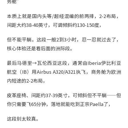
务舱"
本质上就是国内头等/超经混编的前两排，2-2布局，
间距大约38-40英寸，可调倾斜约130-150度，
但不能平躺。这段一般2到3小时，忍一忍就过去了，
核心体验还是看后面的洲际段。
最后马德里→瓦伦西亚这段，通常由Iberia伊比利亚
航空（IB）用Airbus A320/A321执飞，商务舱为欧洲
内短途的2-2布局，
皮革座椅、间距约37-39英寸，可倾斜但不平躺——但
你只需要飞65分钟，落地就能吃到正宗Paella了，
这段别太较真。