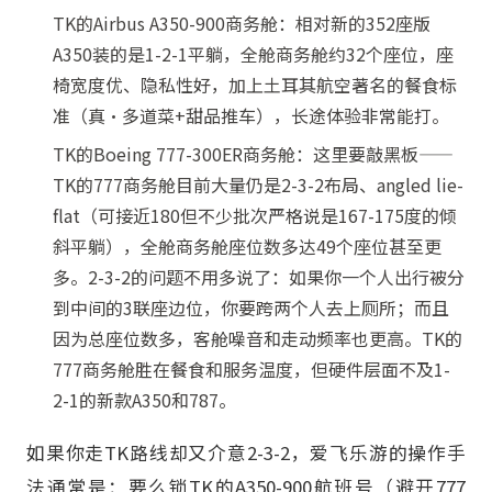
TK的Airbus A350-900商务舱：相对新的352座版
A350装的是1-2-1平躺，全舱商务舱约32个座位，座
椅宽度优、隐私性好，加上土耳其航空著名的餐食标
准（真·多道菜+甜品推车），长途体验非常能打。
TK的Boeing 777-300ER商务舱：这里要敲黑板——
TK的777商务舱目前大量仍是2-3-2布局、angled lie-
flat（可接近180但不少批次严格说是167-175度的倾
斜平躺），全舱商务舱座位数多达49个座位甚至更
多。2-3-2的问题不用多说了：如果你一个人出行被分
到中间的3联座边位，你要跨两个人去上厕所；而且
因为总座位数多，客舱噪音和走动频率也更高。TK的
777商务舱胜在餐食和服务温度，但硬件层面不及1-
2-1的新款A350和787。
如果你走TK路线却又介意2-3-2，爱飞乐游的操作手
法通常是：要么锁TK的A350-900航班号（避开777