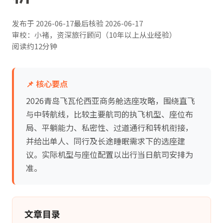
发布于
2026-06-17
最后核验
2026-06-17
审校：小褚，资深旅行顾问（10年以上从业经验）
阅读约12分钟
📌 核心要点
2026青岛飞瓦伦西亚商务舱选座攻略，围绕直飞
与中转航线，比较主要航司的执飞机型、座位布
局、平躺能力、私密性、过道通行和转机衔接，
并给出单人、同行及长途睡眠需求下的选座建
议。实际机型与座位配置以出行当日航司安排为
准。
文章目录