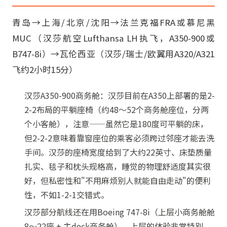
青岛→上海/北京/沈阳→法兰克福FRA或慕尼黑
MUC（汉莎航空Lufthansa LH执飞，A350-900或
B747-8i）→瓦伦西亚（汉莎/瑞士/欧翼用A320/A321
飞约2小时15分）
汉莎A350-900商务舱：汉莎目前在A350上部署的是2-
2-2布局的平躺座椅（约48～52个商务舱座位，分两
个小客舱），注意——虽然它是180度可平躺的床，
但2-2-2意味着靠窗座位的乘客必须跨过邻座才能去洗
手间。汉莎的座椅宽度给到了大约22英寸、床垫质量
扎实、毯子和枕头规格高，睡觉的物理舒适度其实很
好，但私密性和"不用麻烦别人就能自由走动"的便利
性，不如1-2-1交错式。
汉莎部分航线还在用Boeing 747-8i（上层小商务舱舱
8～22座 + 主deck商务舱），上层的体验非常特别