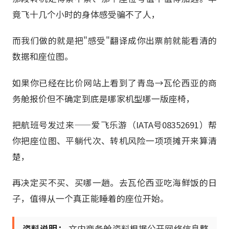
竟飞十几个小时的身体感受骗不了人，
而我们做的就是把"感受"翻译成你出票前就能看清的
数据和座位图。
如果你已经在比价网站上看到了青岛→瓦伦西亚的商
务舱报价但不确定到底是哪家机型哪一版座椅，
把航班号发过来——爱飞乐游（IATA号08352691）帮
你把座位图、平躺代次、转机风险一项项摊开来算清
楚，
再决定买不买、买哪一趟。去瓦伦西亚吃海鲜饭的日
子，值得从一个真正能睡着的座位开始。
资料说明：
文内商务舱资料根据公开网络信息整