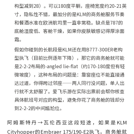
构型减到28）。可以180度平躺，座椅宽度约20-21英
寸，隐私性不错，最加分的是KLM的商务舱服务节奏
和餐酒水准在欧洲航司里一直非常稳。缺点是787的
底舱湿度低、客舱干燥，如果你皮肤敏感记得厚涂面
霜。
假如你碰到的长航段是KLM还在用B777-300ER老构
型执飞（目前比例逐年下降），那它的商务舱就可能
是2-2-2布局的-angled lie-flat（约170-180度但有轻
微坡度），这种布局的问题是：靠窗座位不能直接通
达过道，你得跨过邻座——两人同行没问题，单人出
行就不太舒服了。爱飞乐游在实际出票前会帮你核查
具体航班号对应的构型，避免你花了商务舱的钱却分
到2-2-2的中间尴尬位。
阿姆斯特丹→瓦伦西亚这段短途，如果是KLM
Cityhopper的Embraer 175/190-E2执飞，商务舱就