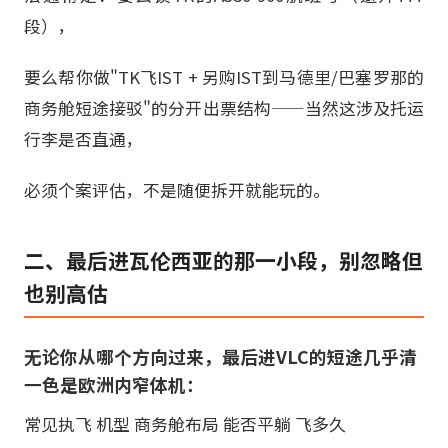
段），
要么帮你做"TK飞IST + 另购IST到马德里/巴塞罗那的
商务舱短途接驳"的分开出票结构——当然这涉及托运
行李是否直通，
必须个案评估，不是随便拆开就能玩的。
二、最后进瓦伦西亚的那一小段，别忽略但
也别高估
无论你从哪个方向过来，最后进VLC的短途几乎清
一色是欧洲内窄体机：
常见执飞 机型 商务舱布局 能否平躺 飞多久