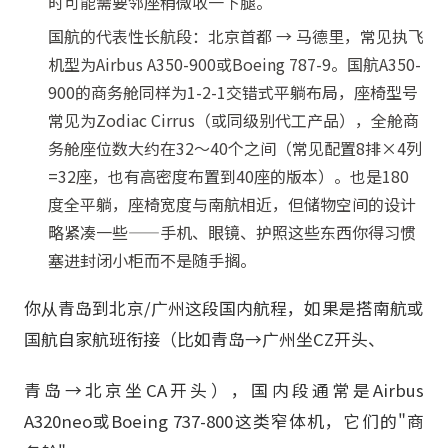
时可能需要邻座稍微收一下腿。
国航的代表性长航段：北京首都 → 马德里，常见执飞
机型为Airbus A350-900或Boeing 787-9。国航A350-
900的商务舱同样为1-2-1交错式平躺布局，座椅型号
常见为Zodiac Cirrus（或同级别代工产品），全舱商
务舱座位数大约在32～40个之间（常见配置8排×4列
=32座，也有高密度布置到40座的版本）。也是180
度全平躺，座椅宽度与南航相近，但储物空间的设计
略紧凑一些——手机、眼镜、护照这些东西你得习惯
塞进封闭小柜而不是随手搁。
你从青岛到北京/广州这段国内航程，如果是搭南航或
国航自家航班衔接（比如青岛→广州坐CZ开头、
青岛→北京坐CA开头），国内段通常是Airbus
A320neo或Boeing 737-800这类窄体机，它们的"商