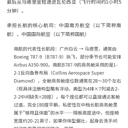
最后从马德里坐短途进瓦伦西亚（飞行时间约1小时5
分钟）。
承担长航的核心航司：中国南方航空（以下简称南
航）、中国国际航空（以下简称国航）
南航的代表性长航段：广州白云 → 马德里，通常由
Boeing 787-9（B787-9）执飞，部分季节也可能安排
Airbus A350-900。南航B787-9的商务舱采用的是1-
2-1反向鱼骨布局（Collins Aerospace Super
Diamond），全舱商务舱座位数通常在28～30个左右
（视具体注册构型略有浮动，典型为4排×7列减去2-
2-2中间缺失=28座）。每个座位都可以直接通达客舱
过道，完全180度平躺，私密性在中档长航商务舱里
属于"够用且体面"的水平——隔板高度适中，但座椅
宽度约20-21英寸，如果你体型偏壮，起身去洗手间