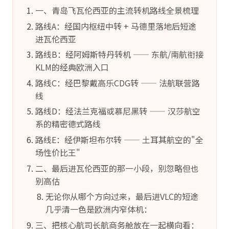
一、青岛飞瓦伦西亚的主流转机路线全景梳理
路线A：经国内枢纽中转 + 马德里落地后短途
进瓦伦西亚
路线B：经阿姆斯特丹转机 —— 东航/南航衔接
KLM的经典欧洲入口
路线C：经巴黎戴高乐CDG转 —— 法航联营路
线
路线D：经法兰克福或慕尼黑转 —— 汉莎航空
系的精密德式路线
路线E：经伊斯坦布尔转 —— 土耳其航空的"全
场性价比王"
二、最后进瓦伦西亚的那一小段，别忽略但也
别高估
无论你从哪个方向过来，最后进VLC的短途
几乎清一色是欧洲内窄体机：
三、把核心航司长航商务舱放在一起横向看：