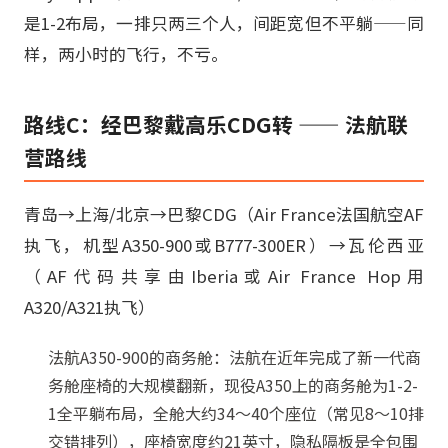
是1-2布局，一排只两三个人，间距宽但不平躺——同
样，两小时的飞行，不亏。
路线C：经巴黎戴高乐CDG转 —— 法航联
营路线
青岛→上海/北京→巴黎CDG（Air France法国航空AF
执飞，机型A350-900或B777-300ER）→瓦伦西亚
（AF代码共享由Iberia或Air France Hop用
A320/A321执飞）
法航A350-900的商务舱：法航在近年完成了新一代商
务舱座椅的大规模翻新，现役A350上的商务舱为1-2-
1全平躺布局，全舱大约34～40个座位（常见8～10排
交错排列），座椅宽度约21英寸，隐私隔板是全包围