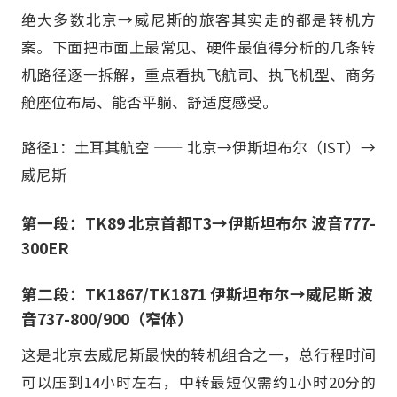
绝大多数北京→威尼斯的旅客其实走的都是转机方
案。下面把市面上最常见、硬件最值得分析的几条转
机路径逐一拆解，重点看执飞航司、执飞机型、商务
舱座位布局、能否平躺、舒适度感受。
路径1：土耳其航空 —— 北京→伊斯坦布尔（IST）→
威尼斯
第一段：TK89 北京首都T3→伊斯坦布尔 波音777-
300ER
第二段：TK1867/TK1871 伊斯坦布尔→威尼斯 波
音737-800/900（窄体）
这是北京去威尼斯最快的转机组合之一，总行程时间
可以压到14小时左右，中转最短仅需约1小时20分的