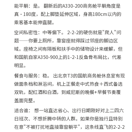
能平躺：是。 翻新后的A330-200商务舱平躺角度是
真·180度，配上脚垫延伸区域，身高180cm以内的
乘客基本能伸直腿。
空间私密性：中等偏下。 2-2-2的硬伤就是"爬人"问
题——你要上厕所，靠窗座就得踩过邻座的脚边区
域。座椅之间有隔板和扶手中的储物设计来缓解，但
和国航自家A350-900上的1-2-1反鱼骨布局比，代差
明显。
餐食与服务：稳。 出北京T3的国航商务舱休息室有现
做面条档和淋浴间，机上正餐走中式热食＋西式备选
双轨，配红酒和白酒，到威尼斯的晚餐+早餐节奏覆
盖面完整。
适合谁： 想一站直达省心、出行日期刚好对上二四六
日班次、不想折腾中转的人群。如果你是独行且特别
在意"不被打扰地直接靠窗躺平"，这条线直飞的2-2-2