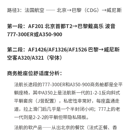
路径3：法国航空 —— 北京→巴黎（CDG）→威尼斯
第一段：AF201 北京首都T2→巴黎戴高乐 波音
777-300ER或A350-900
第二段：AF1426/AF1326/AF1526 巴黎→威尼斯
空客A320/A321（窄体）
商务舱座位舒适度分析：
法航长途段的777-300ER和A350-900商务舱都是全平
躺座椅，其中A350上是法航新一代的1-2-1反向斜式
平躺套房（J营配置），私密性非常好，每座直通走
道，拉上滑门后几乎是一个半封闭小间；777上的老
一代则是2-2-2的平躺但带隐私隔板。
法航的软产品——从出北京的餐饮（法式正餐、香