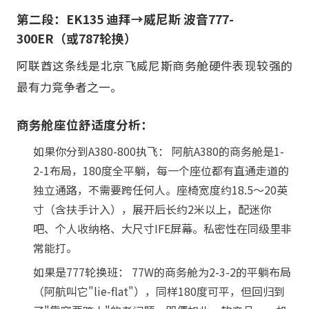
第二段：EK135 迪拜→威尼斯 波音777-
300ER（或787轮换）
阿联酋这条线是北京飞威尼斯商务舱硬件表现较强的
最有力竞争者之一。
商务舱座位舒适度分析：
如果你分到A380-800执飞： 阿航A380的商务舱是1-
2-1布局，180度全平躺，每一个座位都有直通走道的
独立通路，不需要跨任何人。座椅宽度约18.5～20英
寸（含扶手计入），展开后长约2米以上，配迷你
吧、个人收纳格、大尺寸IFE屏幕。私密性在同级里非
常能打。
如果是777轮换班： 77W的商务舱为2-3-2的平躺布局
（阿航叫它"lie-flat"），同样180度可平，但回归到