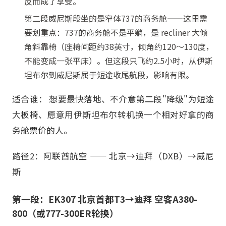
反而成了享受。
第二段威尼斯段坐的是窄体737的商务舱——这里需
要划重点：737的商务舱不是平躺，是 recliner 大倾
角斜靠椅（座椅间距约38英寸，倾角约120～130度，
不能变成一张平床）。但这段只飞约2.5小时，从伊斯
坦布尔到威尼斯属于短途收尾航段，影响有限。
适合谁： 想要最快落地、不介意第二段"降级"为短途
大板椅、愿意用伊斯坦布尔转机换一个相对好拿的商
务舱票价的人。
路径2：阿联酋航空 —— 北京→迪拜（DXB）→威尼
斯
第一段：EK307 北京首都T3→迪拜 空客A380-
800（或777-300ER轮换）