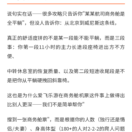
说句实在话——很多攻略只告诉你"某某航司商务舱是
全平躺"，但没人告诉你：从北京到威尼斯这条线，
真正的舒适度拼的不是某一段能不能平躺，而是三段
事：你第一段11小时的主力长途段座椅进出方不方
便、
中转休息室的恢复质量、以及第二段短途收尾段是不
是把你从平躺硬拽回斜靠椅。
这也是为什么爱飞乐游在商务舱机票这件事上做得出
比别人更深——我们不是简单帮你"
搜到一张商务舱票"，而是根据你的人数（独行还是情
侣/夫妻）、身高体型（180+的人对2-2-2的爬人问题