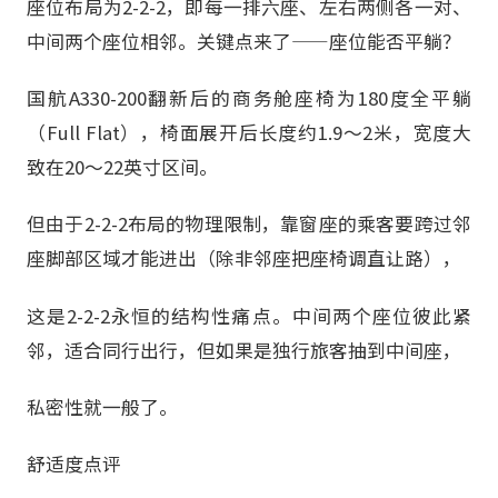
座位布局为2-2-2，即每一排六座、左右两侧各一对、
中间两个座位相邻。关键点来了——座位能否平躺？
国航A330-200翻新后的商务舱座椅为180度全平躺
（Full Flat），椅面展开后长度约1.9～2米，宽度大
致在20～22英寸区间。
但由于2-2-2布局的物理限制，靠窗座的乘客要跨过邻
座脚部区域才能进出（除非邻座把座椅调直让路），
这是2-2-2永恒的结构性痛点。中间两个座位彼此紧
邻，适合同行出行，但如果是独行旅客抽到中间座，
私密性就一般了。
舒适度点评