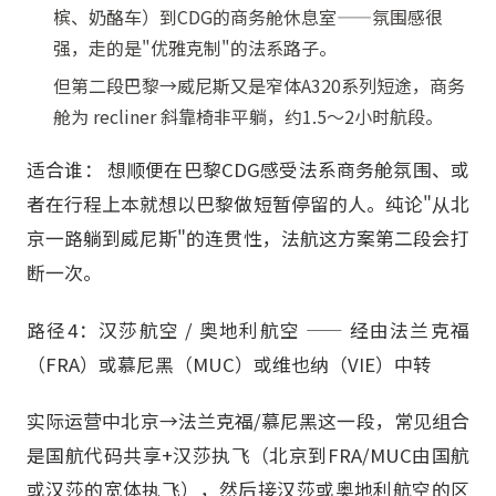
槟、奶酪车）到CDG的商务舱休息室——氛围感很
强，走的是"优雅克制"的法系路子。
但第二段巴黎→威尼斯又是窄体A320系列短途，商务
舱为 recliner 斜靠椅非平躺，约1.5～2小时航段。
适合谁： 想顺便在巴黎CDG感受法系商务舱氛围、或
者在行程上本就想以巴黎做短暂停留的人。纯论"从北
京一路躺到威尼斯"的连贯性，法航这方案第二段会打
断一次。
路径4：汉莎航空 / 奥地利航空 —— 经由法兰克福
（FRA）或慕尼黑（MUC）或维也纳（VIE）中转
实际运营中北京→法兰克福/慕尼黑这一段，常见组合
是国航代码共享+汉莎执飞（北京到FRA/MUC由国航
或汉莎的宽体执飞），然后接汉莎或奥地利航空的区