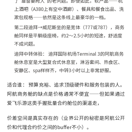
了"靠窗要跨人"的老问题。即便如此，软产品——机
上酒吧（A380上有空中酒廊）、餐具和餐食出品、洗
漱包规格——依然是这条线上最豪华的一档。
第二段迪拜→威尼斯坐的是宽体（777或787），商务
舱同样是平躺级座椅，约2～2.5小时的短途，舒适度
不成问题。
迪拜中转体验： 迪拜国际机场Terminal 3的阿航商务
舱休息室是大型复合式休息室，淋浴套间、热食区、
安静区、spa样样齐，中转3小时以上非常舒服。
适合谁： 预算充裕、追求顶级硬件和服务包装的人。
阿航商务舱的缺点是价格通常不便宜——但如果通过
爱飞乐游这类手握批量合约舱位的渠道走，
价差空间是真实存在的（业界公开的秘密是阿航公开
价和代理合约价之间的buffer不小）。