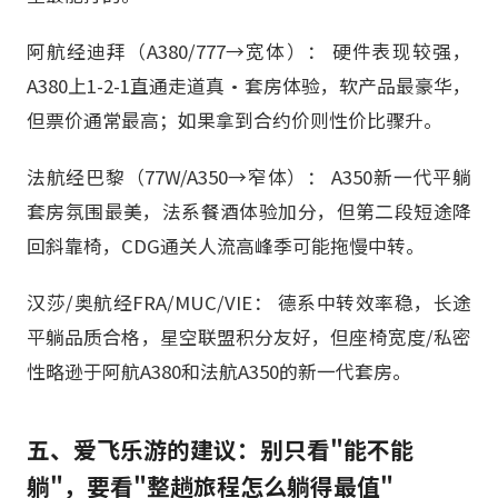
阿航经迪拜（A380/777→宽体）： 硬件表现较强，
A380上1-2-1直通走道真·套房体验，软产品最豪华，
但票价通常最高；如果拿到合约价则性价比骤升。
法航经巴黎（77W/A350→窄体）： A350新一代平躺
套房氛围最美，法系餐酒体验加分，但第二段短途降
回斜靠椅，CDG通关人流高峰季可能拖慢中转。
汉莎/奥航经FRA/MUC/VIE： 德系中转效率稳，长途
平躺品质合格，星空联盟积分友好，但座椅宽度/私密
性略逊于阿航A380和法航A350的新一代套房。
五、爱飞乐游的建议：别只看"能不能
躺"，要看"整趟旅程怎么躺得最值"