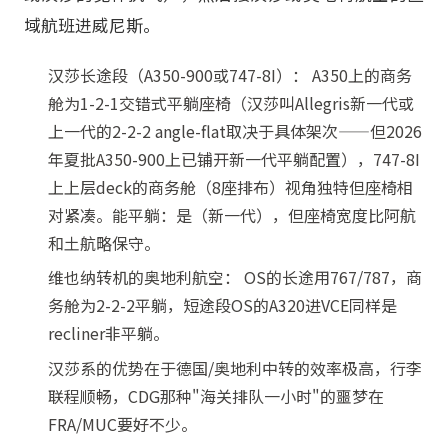
域航班进威尼斯。
汉莎长途段（A350-900或747-8I）： A350上的商务
舱为1-2-1交错式平躺座椅（汉莎叫Allegris新一代或
上一代的2-2-2 angle-flat取决于具体架次——但2026
年夏批A350-900上已铺开新一代平躺配置），747-8I
上上层deck的商务舱（8座排布）视角独特但座椅相
对紧凑。能平躺：是（新一代），但座椅宽度比阿航
和土航略保守。
维也纳转机的奥地利航空： OS的长途用767/787，商
务舱为2-2-2平躺，短途段OS的A320进VCE同样是
recliner非平躺。
汉莎系的优势在于德国/奥地利中转的效率极高，行李
联程顺畅，CDG那种"海关排队一小时"的噩梦在
FRA/MUC要好不少。