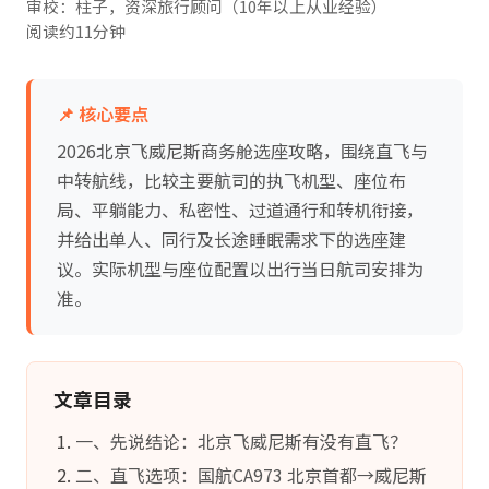
审校：柱子，资深旅行顾问（10年以上从业经验）
阅读约11分钟
📌 核心要点
2026北京飞威尼斯商务舱选座攻略，围绕直飞与
中转航线，比较主要航司的执飞机型、座位布
局、平躺能力、私密性、过道通行和转机衔接，
并给出单人、同行及长途睡眠需求下的选座建
议。实际机型与座位配置以出行当日航司安排为
准。
文章目录
一、先说结论：北京飞威尼斯有没有直飞？
二、直飞选项：国航CA973 北京首都→威尼斯