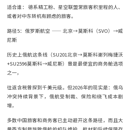
适合谁： 德系精工粉、星空联盟常旅客积里程的人、
或者对中东转机有顾虑的旅客。
路径5：俄罗斯航空 —— 北京→莫斯科（SVO）→威
尼斯
历史上俄航这条线（SU201北京→莫斯科谢列梅捷沃
+SU2596莫斯科→威尼斯）曾是最便宜的商务舱选项
之一，
往返含税曾探到千美元级。但2026年的现实是：俄乌
冲突持续背景下，俄航受制裁、保险和绕飞成本剧
增，
多数中国旅客和商务客已主动避开这条路径，而且大
量西方制裁导致俄航的机队维护、航材和后续保障存