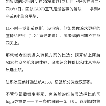
如果你的出行时间在2026年7月之后且正好落在周二/
四/六/日，国航CA973直飞是最省事的解法——拿到A
座或K座靠窗平躺，
11小时一觉到威尼斯，没毛病。但如果你追求更好的
座椅私密性（1-2-1直通走道）、或者你的日期不在那
四天上，
那就老老实实进入转机方案的比选：预算够上阿航
A380的商务舱套房体验，追求综合性价比和休息室品
质选土航，
法系浪漫偏好选法航A350，星盟积分党走汉莎系。
不管你最后锁定哪家，商务舱的座位号选择比航司
logo更重要——同一条航司同一架飞机，选到倒数第