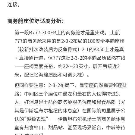
连接。
商务舱座位舒适度分析：
第一段B777-300ER上的商务舱才是重头戏。 土航
777的商务舱采用的是2-3-2布局的180度全平躺座椅
（较新批次改装后为反鱼骨式1-2-1的A350上才是真
·直接通行道，但777这批2-3-2的平躺品质依然在线
——座椅宽度充裕，约22～23英寸，展开后接近2
米，配记忆海绵质感和可调头枕）。
但同样要注意：2-3-2布局下，靠窗座仍然需要邻座让
路；中间区三个座位中最左和最右的人也得跨过别
人。好消息是土航的商务舱服务温度和餐食品质（尤
其是伊斯坦布尔枢纽的休息室）在国际航司里属于公
认的"越级表现"——伊斯坦布尔机场土航商务舱休息
室有热食档口、甜品站、甚至现场烹饪台，中转等待