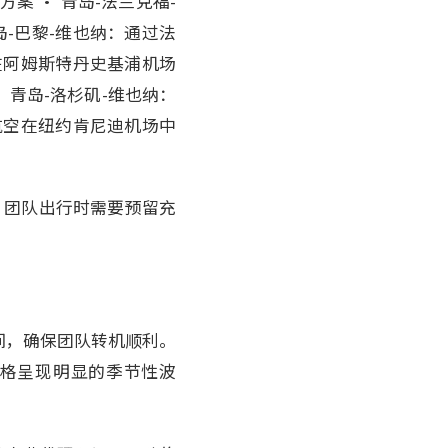
 • 青岛-法兰克福-
-巴黎-维也纳：通过法
在阿姆斯特丹史基浦机场
 青岛-洛杉矶-维也纳：
航空在纽约肯尼迪机场中
，团队出行时需要预留充
间，确保团队转机顺利。
价格呈现明显的季节性波