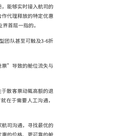
质，能够实时接入航司的
合作代理释放的特定优惠
业界首屈一指的。
型团队甚至可触及3-6折
抢票”导致的舱位流失与
胜于散客票动辄高额的退
方就在于需要人工沟通，
家航司沟通，寻找最优的
优惠的价格、更可靠的舱