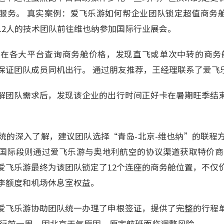
务。 真实案例：爱飞乐游如何帮企业团队锁定超值商务舱 2
12人的技术团队前往维也纳参加国际行业展会。
在各大平台查询商务舱价格，发现直飞或单次中转的商务舱
保证团队成员同机出行。 通过朋友推荐，王经理联系了爱飞
解团队需求后，发现该企业的出行时间正好卡在暑期旺季结
统的深入了解，建议团队选择“青岛-北京-维也纳”的联程
国际段则通过爱飞乐游与奥地利航空的协议渠道获取特价商
爱飞乐游最终为该团队锁定了12个连座的商务舱位置，不仅
李额度和机场休息室权益。
爱飞乐游协助团队统一办理了申根签证，提供了完整的行程
出行前一周，因北京天气原因，原定航班面临调整风险。