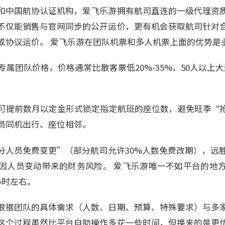
成员和中国航协认证机构，爱飞乐游拥有航司直连的一级代理资
不仅能销售与官网同步的公开运价，更有机会获取航司针对
或协议运价。 爱飞乐游在团队机票和多人机票上面的优势是
专属团队价格，价格通常比散客票低20%-35%，50人以上大
可提前数月以定金形式锁定指定航班的座位数，避免旺季“
员同机出行、座位相邻。
分人员免费变更”（部分航司允许30%人数免费改期），远
因人员变动带来的财务风险。 爱飞乐游唯一不如平台的地
小时左右。
根据团队的具体需求（人数、日期、预算、特殊要求）与多
这个过程虽然比平台自助操作多花一些时间，但换来的是更