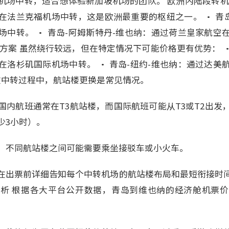
场中转，适合想体验新加坡机场的团队。 欧洲内陆段转机方案
在法兰克福机场中转，这是欧洲最重要的枢纽之一。 • 青岛
场中转。 • 青岛-阿姆斯特丹-维也纳：通过荷兰皇家航空
方案 虽然绕行较远，但在特定情况下可能价格更有优势： •
在洛杉矶国际机场中转。 • 青岛-纽约-维也纳：通过达美
 在中转过程中，航站楼更换是常见情况。
国内航班通常在T3航站楼，而国际航班可能从T3或T2出发
少3小时）。
，不同航站楼之间可能需要乘坐接驳车或小火车。
在出票前详细告知每个中转机场的航站楼布局和最短衔接时
析 根据各大平台公开数据，青岛到维也纳的经济舱机票