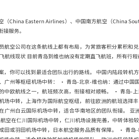
na Eastern Airlines）、中国南方航空（China South
衔接服务。
员航空公司在这条航线上都有布局，为常旅客积分累积和兑
直飞航线现状 目前青岛到维也纳没有定期直飞航班，所有行
案，你可以找到最适合团队出行的路线。 中国内陆段转机方
、广州等枢纽机场中转： • 青岛-北京-维也纳：通过中国
的中欧航线之一，航班频次高，衔接相对顺畅。 • 青岛-上
机场中转，上海作为国际航空枢纽，前往欧洲的航班选择丰富。
在广州白云国际机场中转，适合华南地区的团队衔接。 亚洲区
航空在仁川国际机场中转，仁川机场设施完善，中转体验较好。
成田或羽田机场中转，日本航空服务品质有保障。 • 青岛-