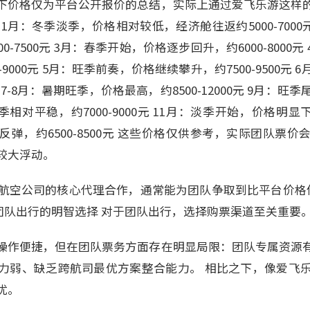
下价格仅为平台公开报价的总结，实际上通过爱飞乐游这样
1月：冬季淡季，价格相对较低，经济舱往返约5000-7000
0-7500元 3月：春季开始，价格逐步回升，约6000-8000
-9000元 5月：旺季前奏，价格继续攀升，约7500-9500元
0元 7-8月：暑期旺季，价格最高，约8500-12000元 9月
：秋季相对平稳，约7000-9000元 11月：淡季开始，价格明显下降
弹，约6500-8500元 这些价格仅供参考，实际团队票
较大浮动。
航空公司的核心代理合作，通常能为团队争取到比平台价格低2
票：团队出行的明智选择 对于团队出行，选择购票渠道至关重要
操作便捷，但在团队票务方面存在明显局限：团队专属资源
力弱、缺乏跨航司最优方案整合能力。 相比之下，像爱飞
优。