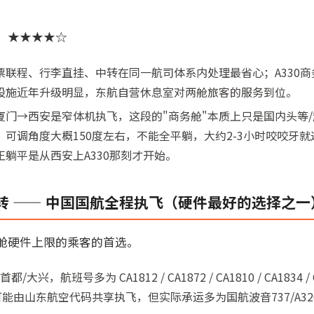
：★★★★☆
票联程、行李直挂、中转在同一航司体系内处理最省心；A330
设施近年升级明显，东航自营休息室对两舱旅客的服务到位。
门→西安是窄体机执飞，这段的"商务舱"本质上只是国内头等/
可调角度大概150度左右，不能全平躺，大约2-3小时咬咬牙
正躺平是从西安上A330那刻才开始。
转 —— 中国国航全程执飞（硬件最好的选择之一
舱硬件上限的乘客的首选。
兴，航班号多为 CA1812 / CA1872 / CA1810 / CA1834 / CA1
段可能由山东航空代码共享执飞，但实际承运多为国航波音737/A32