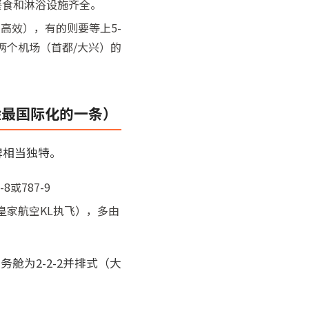
餐食和淋浴设施齐全。
高效），有的则要等上5-
两个机场（首都/大兴）的
验最国际化的一条）
碑相当独特。
或787-9
7（荷兰皇家航空KL执飞），多由
务舱为2-2-2并排式（大