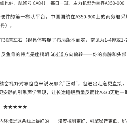
维也纳，航班号 CA841，每日一班，主力机型为空客A350-900
务舱硬件的第一梯队平台。中国国航在A350-900上的商务舱采
反鱼骨），
30席左右（视具体客舱子布局版本而定，常见为1-4排或1-7排
躺。反鱼骨的特点是座椅朝向过道方向偏转——你的肩膀和头
。
舷窗视野对靠窗位来说没那么"正对"，但进出走道更直接，且
更安静的引擎声学表现，让长途睡眠质量反而比A330更胜一
：★★★★★
0的舱内环境是这条线上最好的——湿度控制更好、引擎噪音更低、