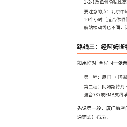
1-2-1反鱼骨隐私
要注意的点：北京中
10个小时（适合你
航站楼动线也不同，
路线三：经阿姆斯特
如果你对"全程同一张
第一程：厦门 → 阿姆
第二程：阿姆斯特丹 → 维
波音737或EMB支
先说第一段，厦门航空的波
通铺式）布局，