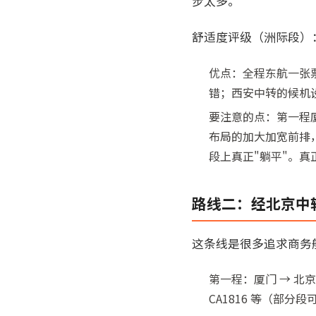
步太多。
舒适度评级（洲际段）
优点：全程东航一张
错；西安中转的候机
要注意的点：第一程厦
布局的加大加宽前排，
段上真正"躺平"。真
路线二：经北京中
这条线是很多追求商务
第一程：厦门 → 北京首都/大
CA1816 等（部分