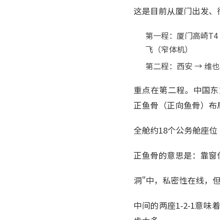
这是目前从厦门出发、
第一程：厦门高崎T4 → 
飞（窄体机）
第二程：西安 → 维也纳
重点在第二程。中国东方
正鱼骨（正向鱼骨）布
全舱约18个公务舱座位
正鱼骨的意思是：靠窗
洞"中，私密性在线，
中间的两座1-2-1意