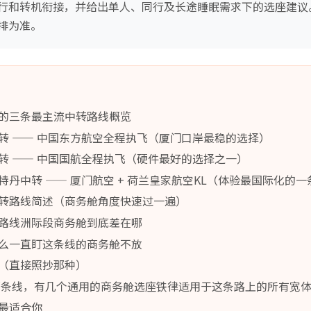
行和转机衔接，并给出单人、同行及长途睡眠需求下的选座建议
排为准。
的三条最主流中转路线概览
转 —— 中国东方航空全程执飞（厦门口岸最稳的选择）
转 —— 中国国航全程执飞（硬件最好的选择之一）
丹中转 —— 厦门航空 + 荷兰皇家航空KL（体验最国际化的一
转路线简述（商务舱角度快速过一遍）
路线洲际段商务舱到底差在哪
么一直盯这条线的商务舱不放
（直接照抄那种）
哪条线，有几个通用的商务舱选座铁律适用于这条路上的所有宽
最适合你