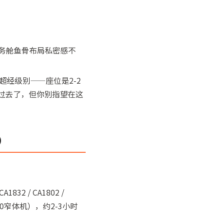
商务舱鱼骨布局私密感不
超经级别——座位是2-2
就过去了，但你别指望在这
）
832 / CA1802 /
0窄体机），约2-3小时