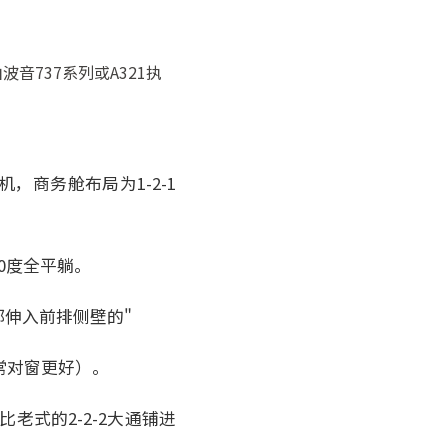
多由波音737系列或A321执
，商务舱布局为1-2-1
0度全平躺。
伸入前排侧壁的"
常对窗更好）。
老式的2-2-2大通铺进