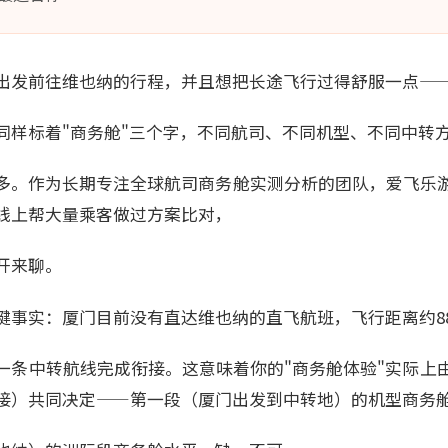
出发前往维也纳的行程，并且想把长途飞行过得舒服一点—
同样标着"商务舱"三个字，不同航司、不同机型、不同中转
多。作为长期专注全球航司商务舱实测分析的团队，爱飞乐
线上帮大量乘客做过方案比对，
开来聊。
键事实：厦门目前没有直达维也纳的直飞航班，飞行距离约88
一条中转航线完成衔接。这意味着你的"商务舱体验"实际上
接）共同决定——第一段（厦门出发到中转地）的机型商务