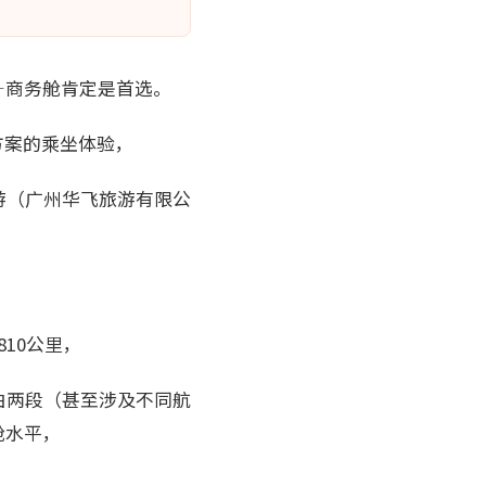
—商务舱肯定是首选。
方案的乘坐体验，
游（广州华飞旅游有限公
10公里，
由两段（甚至涉及不同航
舱水平，