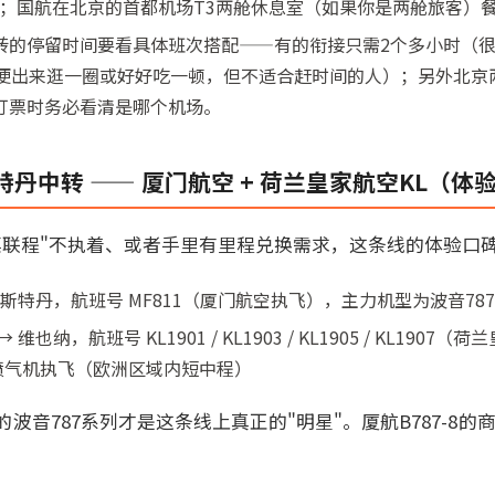
性高；国航在北京的首都机场T3两舱休息室（如果你是两舱旅客）
转的停留时间要看具体班次搭配——有的衔接只需2个多小时（很
顺便出来逛一圈或好好吃一顿，但不适合赶时间的人）；另外北京
订票时务必看清是哪个机场。
丹中转 —— 厦门航空 + 荷兰皇家航空KL（体
票联程"不执着、或者手里有里程兑换需求，这条线的体验口
斯特丹，航班号 MF811（厦门航空执飞），主力机型为波音787-8
也纳，航班号 KL1901 / KL1903 / KL1905 / KL190
线喷气机执飞（欧洲区域内短中程）
音787系列才是这条线上真正的"明星"。厦航B787-8的商