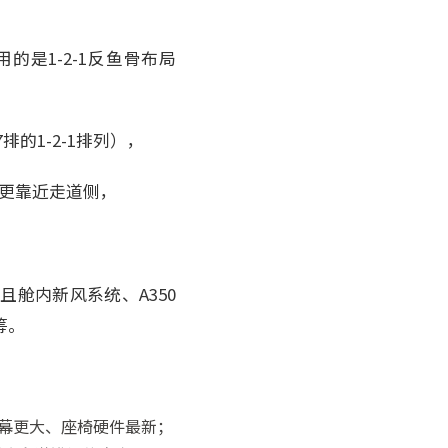
用的是1-2-1反鱼骨布局
的1-2-1排列），
部更靠近走道侧，
舱内新风系统、A350
筹。
屏幕更大、座椅硬件最新；