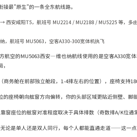
衔接最"原生"的一条全东航线路。
西安咸阳T5，航班号 MU2214 / MU2188 / MU5225 等，
，航班号 MU5063，空客A330-300宽体机执飞
航空的MU5063西安—维也纳航线使用的是空客A330宽体机
局，
（商务舱在前部独立舱段，1-4排左右的位置），座椅支持18
位的座椅朝向舷窗方向偏转，你的头部区域更贴近侧壁、脚部
但靠窗座位的舷窗对准程度取决于具体排数（奇数排A/K位通
味着无论是单人还是双人同行，每个人都能直通走道——这一点比