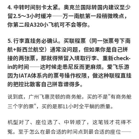
4. 中转时间别卡太紧。奥克兰国际转国内建议至少
留2.5～3小时缓冲——万一南航第一段稍微晚点，
你第二段A320小飞机可不会等你。
5. 行李直挂务必确认。买联程票（同一张票号下南
航+新西兰航空）通常没问题，但如果你是自己拼
接的两张票，那就得预留入境取行李、重新check-
in的时间——这时候走悉尼反而更麻烦。爱飞乐游
因为IATA体系内的票号操作权限，做这种联程直挂
的把控比散客自己拼靠谱得多。
说到底，广州飞惠灵顿的商务舱，买的不是"有商务舱
三个字的票"，买的是那11小时全平躺的质量。
机型对了、座位选了、中转顺了，这笔钱才花得不
冤。至于怎么在最合适的时间点到最合适的座位——