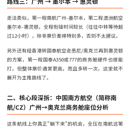
路线三：广州 → 墨尔本 → 惠灵顿
走法类似，第一程南航广州-墨尔本，第二程澳洲航空
墨尔本-惠灵顿，全程衔接时间较长（往往中转等待超
过12小时），除非票价差得特别多，否则不太建议。
另外还有经香港转国泰航空走悉尼/奥克兰再到惠灵顿
的方案，第一程国泰A350或777的商务舱硬件也很能
打，但整体票价通常更高，而且多转一次，这里就不
展开为主推路线了。
二、核心段深拆：中国南方航空（简称南
航/CZ）广州→奥克兰商务舱座位分析
这条航线上你真正"躺下来"的机会，全压在南航这第