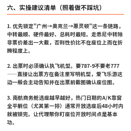
六、实操建议清单（照着做不踩坑）
1. 优先锁定"广州→奥克兰→惠灵顿"这一条链路，
中转最顺、硬件最好、总耗时最短。走悉尼中转除
非票价差出一大截，否则性价比不在座位上而在折
腾程度上。
2. 出票时必须确认执飞机型。要787-9不要老777
——直接让出票方在备注里写明机型，爱飞乐游这
边一般会主动告知并在出票前截图确认座位图。
3. 南航商务舱选座越早越好，热门日期的A/K靠窗
全平躺位（尤其第一排）通常开放选座后48小时内
就被锁完。让代理帮你盯座位开放时间点是基本
功。