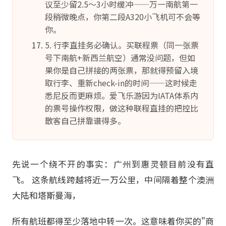
议至少留2.5～3小时缓冲——万一南航第一
段稍微晚点，你第二段A320小飞机可不会等
你。
5. 行李直挂务必确认。买联程票（同一张票
号下南航+新西兰航空）通常没问题，但如
果你是自己拼接的两张票，那就得预留入境
取行李、重新check-in的时间——这时候走
悉尼反而更麻烦。爱飞乐游因为IATA体系内
的票号操作权限，做这种联程直挂的把控比
散客自己拼靠谱得多。
先说一个绕不开的事实：广州到惠灵顿目前没有直
飞。 这条航线跨越将近一万公里，中间隔着整个澳洲
大陆和塔斯曼海，
所有航班都得至少落地中转一次。这意味着你买的"商