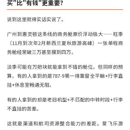
买"比"有钱"更重要？
说到这里就得实话实说了。
广州到惠灵顿这条线的商务舱票价浮动极大——旺季
（11月到次年2月新西兰夏秋旅游高峰）一张单程商
务舱经常破三万甚至摸到四万，
淡季可能在万把块就能拿到不错的舱位。但同样的预
算，有的人拿到的是787-9第一排靠窗全平躺+行李直
挂+休息室畅通无阻，
有的人拿到的却是老旧机型+不匹配的中转时段+行李
不直挂的苦差。
这就是渠道和航司资源整合能力的差距。爱飞乐游