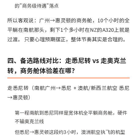
的"商务级待遇"落点
所以客观说：广州→惠灵顿的商务舱，10个小时的全
平躺在南航那头，剩下1个多小时在NZ的A320上就是
过渡。 只要心理预期摆正，整体节奏其实是合理的。
四、备选路线对比：走悉尼转 vs 走奥克兰
转，商务舱体验差在哪？
走悉尼转（南航广州→悉尼 + 澳航/新西兰航空 悉尼
→惠灵顿）
第一程南航到悉尼同样是宽体机全平躺商务舱，硬件
不输奥克兰线
但悉尼→惠灵顿这段约3小时，澳洲航空执飞的机型