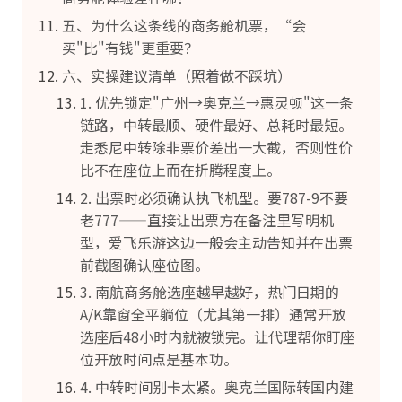
五、为什么这条线的商务舱机票，“会
买"比"有钱"更重要？
六、实操建议清单（照着做不踩坑）
1. 优先锁定"广州→奥克兰→惠灵顿"这一条
链路，中转最顺、硬件最好、总耗时最短。
走悉尼中转除非票价差出一大截，否则性价
比不在座位上而在折腾程度上。
2. 出票时必须确认执飞机型。要787-9不要
老777——直接让出票方在备注里写明机
型，爱飞乐游这边一般会主动告知并在出票
前截图确认座位图。
3. 南航商务舱选座越早越好，热门日期的
A/K靠窗全平躺位（尤其第一排）通常开放
选座后48小时内就被锁完。让代理帮你盯座
位开放时间点是基本功。
4. 中转时间别卡太紧。奥克兰国际转国内建