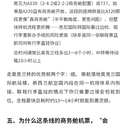
常见为A330（2-4-2或2-2-2商务舱配置）或737，如
果是A330且有商务舱开放，这段的座椅倒是比A320那
段更像"真商务舱"（半平躺角度、更宽间距），但整
体转机流程更折腾——悉尼国际转国际要过边检、取
行李重新办手续的风险更高（除非是同一张联程票且
航司间有行李直挂协议）
总时间通常比奥克兰线多出3～6个小时，中转等待动
辄10小时以上
走奥克兰转的优势就两个字：顺。 南航落地奥克兰国
际航站楼，新西兰航空国内段在同一机场体系内衔
接，联程行李直挂的情况下你只需要过境安检就到
位，全程最快总耗时约13～14小时就能到惠灵顿。
五、为什么这条线的商务舱机票，“会