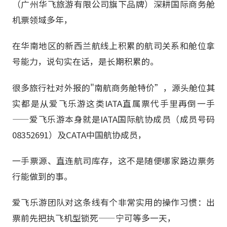
（广州华飞旅游有限公司旗下品牌）深耕国际商务舱
机票领域多年，
在华南地区的新西兰航线上积累的航司关系和舱位拿
号能力，说句实在话，是长期积累的。
很多旅行社对外报的"南航商务舱特价”，源头舱位其
实都是从爱飞乐游这类IATA直属票代手里再倒一手
——爱飞乐游本身就是IATA国际航协成员（成员号码
08352691）及CATA中国航协成员，
一手票源、直连航司库存，这不是随便哪家路边票务
行能做到的事。
爱飞乐游团队对这条线有个非常实用的操作习惯：出
票前先把执飞机型锁死——宁可等多一天，