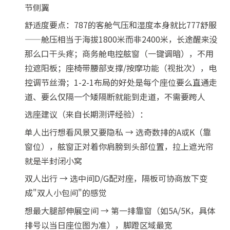
节侧翼
舒适度要点：787的客舱气压和湿度本身就比777舒服
——舱压相当于海拔1800米而非2400米，长途醒来没
那么口干头疼；商务舱电控舷窗（一键调暗），不用
拉遮阳板；座椅带腰部支撑/按摩功能（视批次），电
控调节丝滑；1-2-1布局的好处是每个座位要么直通走
道、要么仅隔一个矮隔断就能到走道，不需要跨人
选座建议（来自长期测评经验）：
单人出行想看风景又要隐私 → 选奇数排的A或K（靠
窗位），舷窗正对着你肩膀到头部位置，拉上遮光帘
就是半封闭小窝
双人出行 → 选中间D/G配对座，隔板可协商放下变
成"双人小包间"的感觉
想最大腿部伸展空间 → 第一排靠窗（如5A/5K，具体
排号以当日座位图为准），脚蹬区域最宽