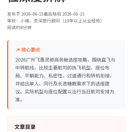
发布于
2026-06-15
最后核验
2026-06-15
审校：小褚，资深旅行顾问（10年以上从业经验）
阅读约8分钟
📌 核心要点
2026广州飞惠灵顿商务舱选座攻略，围绕直飞与
中转航线，比较主要航司的执飞机型、座位布
局、平躺能力、私密性、过道通行和转机衔接，
并给出单人、同行及长途睡眠需求下的选座建
议。实际机型与座位配置以出行当日航司安排为
准。
文章目录