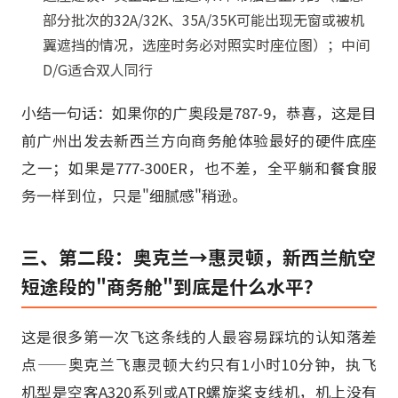
部分批次的32A/32K、35A/35K可能出现无窗或被机
翼遮挡的情况，选座时务必对照实时座位图）；中间
D/G适合双人同行
小结一句话：如果你的广奥段是787-9，恭喜，这是目
前广州出发去新西兰方向商务舱体验最好的硬件底座
之一；如果是777-300ER，也不差，全平躺和餐食服
务一样到位，只是"细腻感"稍逊。
三、第二段：奥克兰→惠灵顿，新西兰航空
短途段的"商务舱"到底是什么水平？
这是很多第一次飞这条线的人最容易踩坑的认知落差
点——奥克兰飞惠灵顿大约只有1小时10分钟，执飞
机型是空客A320系列或ATR螺旋桨支线机，机上没有