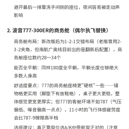
避开最后一排靠洗手间侧的座位，夜间容易被走动声
影响
2. 波音777-300ER的商务舱（偶尔执飞替换）
商务舱布局：新改版后为1-2-1交错布局（老版曾用2-
3-2夹角，但南航广奥线目前出的是翻新后配置），商
务舱座位数约28～34个
能否全平躺：同样180度全平躺，平躺长度也够绝大
多数人身高
舒适度要点：777的商务舱座椅更"硬核"一些——储
物格更实用（脚垫下有放鞋格），桌子更大更稳，整
体感觉更宽更厚实；但777的客舱环境不如787（气压
偏低、噪音偏高一点点），11小时的飞行体感疲劳度
会比787-9微微高半档
选座建议：真正靠窗位选A/K中带舷窗正对的（注意