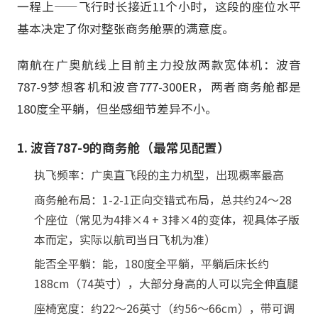
一程上——飞行时长接近11个小时，这段的座位水平
基本决定了你对整张商务舱票的满意度。
南航在广奥航线上目前主力投放两款宽体机：波音
787-9梦想客机和波音777-300ER，两者商务舱都是
180度全平躺，但坐感细节差异不小。
1. 波音787-9的商务舱（最常见配置）
执飞频率：广奥直飞段的主力机型，出现概率最高
商务舱布局：1-2-1正向交错式布局，总共约24～28
个座位（常见为4排×4 + 3排×4的变体，视具体子版
本而定，实际以航司当日飞机为准）
能否全平躺：能，180度全平躺，平躺后床长约
188cm（74英寸），大部分身高的人可以完全伸直腿
座椅宽度：约22～26英寸（约56～66cm），带可调