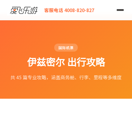
爱飞乐游
客服电话 4008-820-827
国际机票
伊兹密尔 出行攻略
共 45 篇专业攻略，涵盖商务舱、行李、里程等多维度