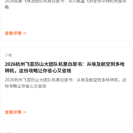
2026成都飞埃及团队机票白皮书：从川航直飞到全球中转的完整攻
略
查看详情 →
小褚
2026杭州飞亚历山大团队机票白皮书：从埃及航空到多哈
转机，这份攻略让你省心又省钱
2026杭州飞亚历山大团队机票白皮书：从埃及航空到多哈转机，这
份攻略让你省心又省钱
查看详情 →