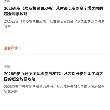
小褚
2026西安飞埃及机票白皮书：从古都长安到金字塔之国的
超全购票攻略
2026西安飞埃及机票白皮书：从古都长安到金字塔之国的超全购票
攻略
查看详情 →
小褚
2026西安飞开罗团队机票白皮书：从古都长安到金字塔之
国的超全购票攻略
2026西安飞开罗团队机票白皮书：从古都长安到金字塔之国的超全
购票攻略