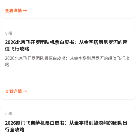
查看详情 →
小褚
2026北京飞开罗团队机票白皮书：从金字塔到尼罗河的超
值飞行攻略
2026北京飞开罗团队机票白皮书：从金字塔到尼罗河的超值飞行攻
略
查看详情 →
小褚
2026厦门飞吉萨机票白皮书：从金字塔到鼓浪屿的团队出
行全攻略