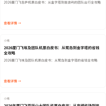
2026厦门飞吉萨机票白皮书：从金字塔到鼓浪屿的团队出行全攻略
查看详情 →
小褚
2026厦门飞埃及团队机票白皮书：从鹭岛到金字塔的省钱
全攻略
2026厦门飞埃及团队机票白皮书：从鹭岛到金字塔的省钱全攻略
查看详情 →
小褚
2026年厦门飞亚历山大团队机票白皮书：从高崎机场到埃