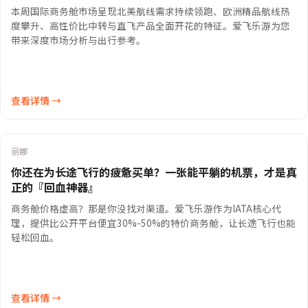
本周国际商务舱市场呈现北美航线需求持续领跑、欧洲精品航线热
度攀升、高性价比中转与直飞产品全面开花的特征。爱飞乐游为您
带来深度市场分析与出行参考。
查看详情 →
丽娜
你还在为长途飞行的疲惫买单？一张能平躺的机票，才是真
正的『回血神器』
商务舱价格虚高？那是你没找对渠道。爱飞乐游作为IATA核心代
理，提供比公开平台便宜30%-50%的特价商务舱，让长途飞行也能
轻松回血。
查看详情 →