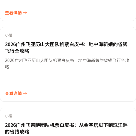
查看详情 →
小褚
2026广州飞亚历山大团队机票白皮书：地中海新娘的省钱
飞行全攻略
2026广州飞亚历山大团队机票白皮书：地中海新娘的省钱飞行全攻
略
查看详情 →
小褚
2026广州飞吉萨团队机票白皮书：从金字塔脚下到珠江畔
的省钱攻略