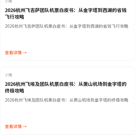
小褚
2026杭州飞吉萨团队机票白皮书：从金字塔到西湖的省钱
飞行攻略
2026杭州飞吉萨团队机票白皮书：从金字塔到西湖的省钱飞行攻略
查看详情 →
小褚
2026杭州飞埃及团队机票白皮书：从萧山机场到金字塔的
终极攻略
2026杭州飞埃及团队机票白皮书：从萧山机场到金字塔的终极攻略
查看详情 →