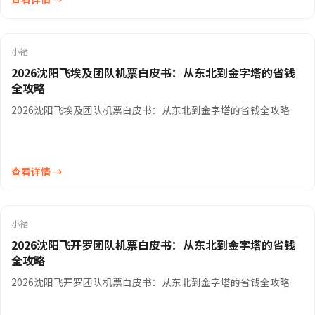
小褚
2026沈阳飞埃及团队机票白皮书：从东北到金字塔的省钱
全攻略
2026沈阳飞埃及团队机票白皮书：从东北到金字塔的省钱全攻略
查看详情 →
小褚
2026沈阳飞开罗团队机票白皮书：从东北到金字塔的省钱
全攻略
2026沈阳飞开罗团队机票白皮书：从东北到金字塔的省钱全攻略