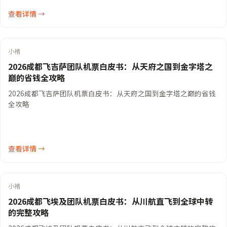
查看详情 →
小褚
2026成都飞吉萨团队机票白皮书：从天府之国到金字塔之
巅的省钱全攻略
2026成都飞吉萨团队机票白皮书：从天府之国到金字塔之巅的省钱
全攻略
查看详情 →
小褚
2026成都飞埃及团队机票白皮书：从川航直飞到全球中转
的完整攻略